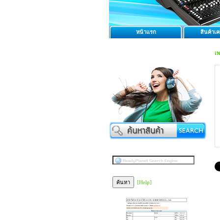
หน้าแรก
สินค้าเคร
เ
[Help]