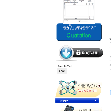
ข
P
เ
เ
แ
เ
ต
P
DSPPA