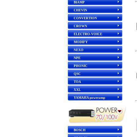
BIAMP
CHEVIN
CONVERTION
CROWN
ELECTRO-VOICE
MODIFY
NEXO
NPE
PHONIC
QSC
TOA
XXL
YAMAHA poweramp
BOSCH