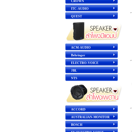
CROWN
ITC-AUDIO
QUEST
ACM-AUDIO
Behringer
ELECTRO-VOICE
JBL
NTS
ACCORD
AUSTRALIAN-MONITOR
BOSCH