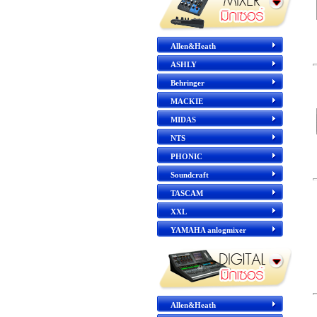
Allen&Heath
ASHLY
Behringer
MACKIE
MIDAS
NTS
PHONIC
Soundcraft
TASCAM
XXL
YAMAHA anlogmixer
Allen&Heath