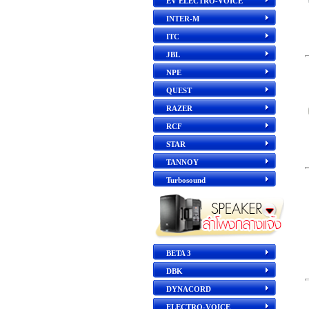
EV ELECTRO-VOICE
INTER-M
ITC
JBL
NPE
QUEST
RAZER
RCF
STAR
TANNOY
Turbosound
BETA 3
DBK
DYNACORD
ELECTRO-VOICE