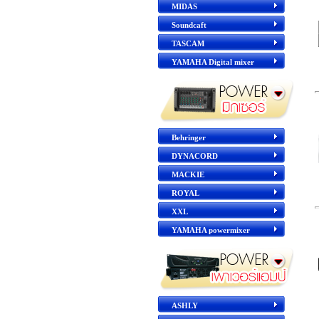
MIDAS
Soundcaft
TASCAM
YAMAHA Digital mixer
Behringer
DYNACORD
MACKIE
ROYAL
XXL
YAMAHA powermixer
ASHLY