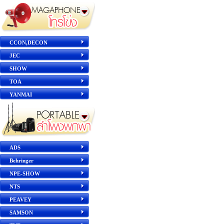
CCON,DECON
JEC
SHOW
TOA
YANMAI
ADS
Behringer
NPE-SHOW
NTS
PEAVEY
SAMSON