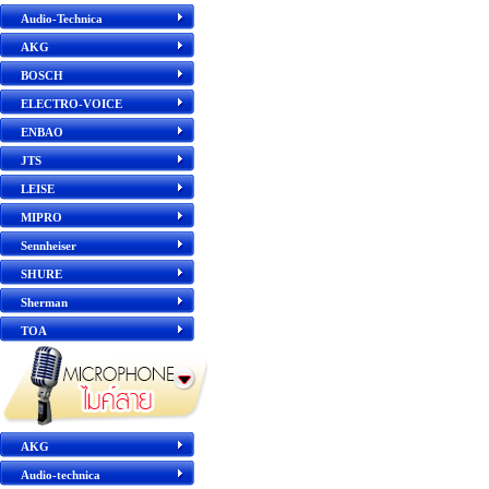
Audio-Technica
AKG
BOSCH
ELECTRO-VOICE
ENBAO
JTS
LEISE
MIPRO
Sennheiser
SHURE
Sherman
TOA
AKG
Audio-technica