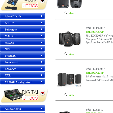
view
Allen&Heath
ASHLY
รหัส : EON206P
Behringer
JBL EON206P
JBL EON206P ลำโพงชุด
MACKIE
Compact All-in-one PA
Speakers Portable PA f
MIDAS
NTS
view
PHONIC
Soundcraft
TASCAM
รหัส : EON208P
JBL EON208P
XXL
ตู้ลำโพงพกพารุ่นเล็กร
Powered 8-Channel Mix
YAMAHA anlogmixer
view
Allen&Heath
รหัส : EON612