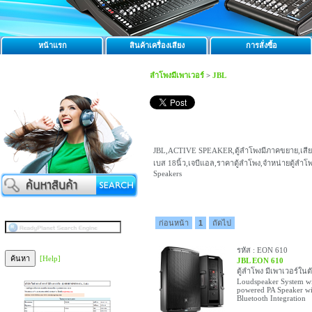
หน้าแรก
สินค้าเครื่องเสียง
การสั่งซื้อ
ลำโพงมีเพาเวอร์
>
JBL
JBL,ACTIVE SPEAKER,ตู้ลำโพงมีภาคขยาย,เสียงอ
เบส 18นิ้ว,เจบีแอล,ราคาตู้ลำโพง,จำหน่ายตู้ล
Speakers
ก่อนหน้า
1
ถัดไป
รหัส : EON 610
[Help]
JBL EON 610
ตู้ลำโพง มีเพาเวอร์ใน
Loudspeaker System wi
powered PA Speaker w
Bluetooth Integration