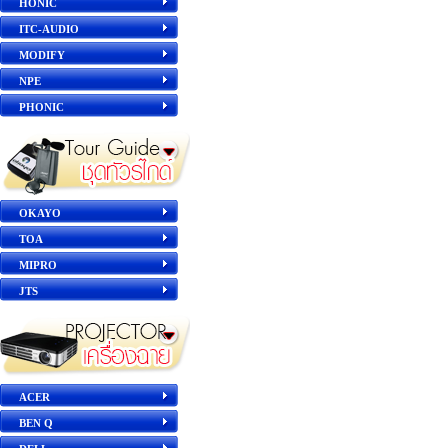
HONIC
ITC-AUDIO
MODIFY
NPE
PHONIC
OKAYO
TOA
MIPRO
JTS
ACER
BEN Q