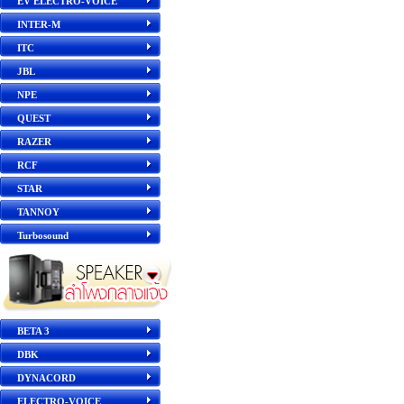
EV ELECTRO-VOICE
INTER-M
ITC
JBL
NPE
QUEST
RAZER
RCF
STAR
TANNOY
Turbosound
BETA 3
DBK
DYNACORD
ELECTRO-VOICE