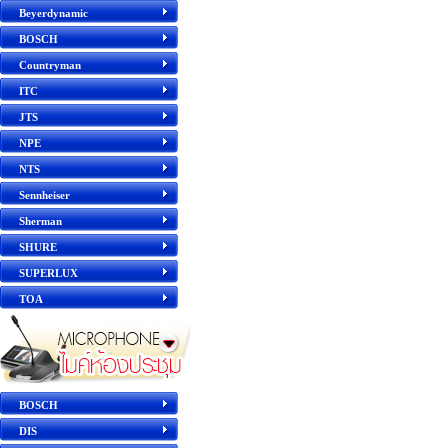
Beyerdynamic
BOSCH
Countryman
ITC
JTS
NPE
NTS
Sennheiser
Sherman
SHURE
SUPERLUX
TOA
BOSCH
DIS