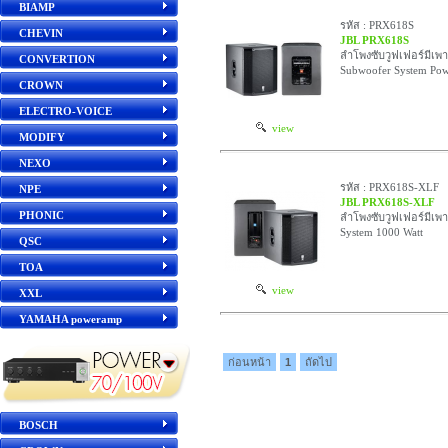
BIAMP
รหัส : PRX618S
CHEVIN
JBL PRX618S
ลำโพงซับวูฟเฟอร์มีเพา
CONVERTION
Subwoofer System Po
CROWN
ELECTRO-VOICE
view
MODIFY
NEXO
รหัส : PRX618S-XLF
NPE
JBL PRX618S-XLF
PHONIC
ลำโพงซับวูฟเฟอร์มีเพา
System 1000 Watt
QSC
TOA
view
XXL
YAMAHA poweramp
ก่อนหน้า
1
ถัดไป
BOSCH