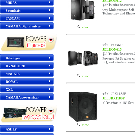
JBL EON612
MIDAS
ตู้ลำโพงมีเครื่องขยายเ
way Multipurpose Self
Soundcaft
Technology and Bluetoo
TASCAM
YAMAHA Digital mixer
view
รหัส : EON615
JBL EON615
ตู้ลำโพงมีเครื่องขยายเ
Behringer
Powered PA Speaker w
EQ, and wireless remote
DYNACORD
MACKIE
view
ROYAL
XXL
รหัส : JRX118SP
YAMAHA powermixer
JBL JRX118SP
ลำโพงซัพเบส 18" มีเพ
view
ASHLY