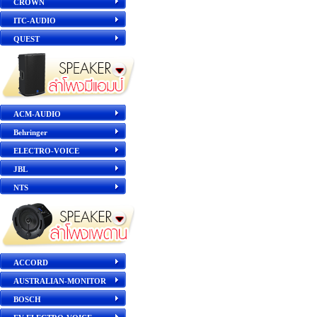
CROWN
ITC-AUDIO
QUEST
ACM-AUDIO
Behringer
ELECTRO-VOICE
JBL
NTS
ACCORD
AUSTRALIAN-MONITOR
BOSCH