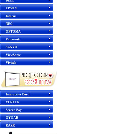
DELL
EPSON
Infocus
NEC
OPTOMA
Panasonic
SANYO
ViewSonic
Vivitek
Interactivt Bord
VERTEX
Screen Boy
GYGAR
RAZR