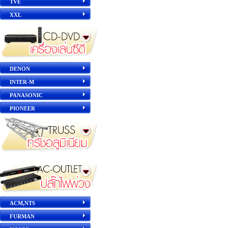
TVE
XXL
DENON
INTER-M
PANASONIC
PIONEER
ACM,NTS
FURMAN