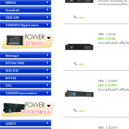
circuitry including DC,
MIDAS
circuit protection400w
Soundcaft
view
TASCAM
YAMAHA Digital mixer
รหัส : CX168
QSC CX168
เพาเวอร์แอมป์ เครื่อง
Behringer
DYNACORD
view
MACKIE
ROYAL
รหัส : CX180V
QSC CX180V
XXL
เพาเวอร์แอมป์ เครื่อง
YAMAHA powermixer
view
ASHLY
รหัส : CX204V