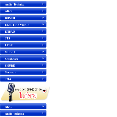
Audio-Technica
AKG
BOSCH
ELECTRO-VOICE
ENBAO
JTS
LEISE
MIPRO
Sennheiser
SHURE
Sherman
TOA
AKG
Audio-technica