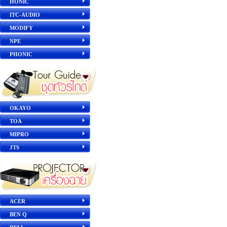
HONIC
ITC-AUDIO
MODIFY
NPE
PHONIC
OKAYO
TOA
MIPRO
JTS
ACER
BEN Q