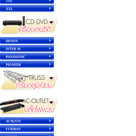
TVE
XXL
DENON
INTER-M
PANASONIC
PIONEER
ACM,NTS
FURMAN