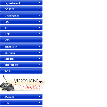
Beyerdynamic
BOSCH
Countryman
ITC
JTS
NPE
NTS
Sennheiser
Sherman
SHURE
SUPERLUX
TOA
BOSCH
DIS