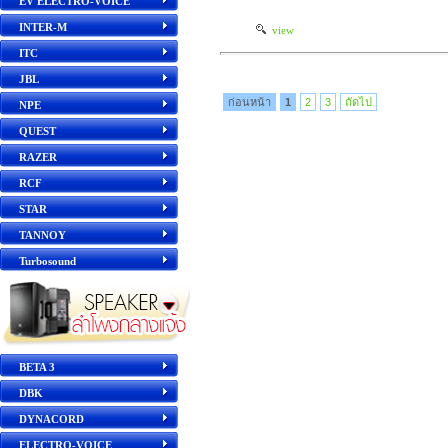
EV ELECTRO-VOICE
INTER-M
view
ITC
JBL
ก่อนหน้า
1
2
3
ถัดไป
NPE
QUEST
RAZER
RCF
STAR
TANNOY
Turbosound
BETA 3
DBK
DYNACORD
ELECTRO-VOICE