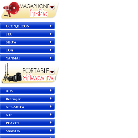
CCON,DECON
JEC
SHOW
TOA
YANMAI
ADS
Behringer
NPE-SHOW
NTS
PEAVEY
SAMSON