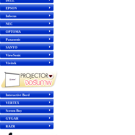
DELL
EPSON
Infocus
NEC
OPTOMA
Panasonic
SANYO
ViewSonic
Vivitek
Interactivt Bord
VERTEX
Screen Boy
GYGAR
RAZR