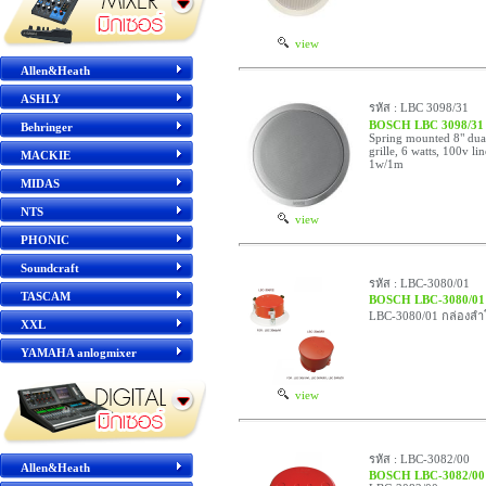
view
Allen&Heath
ASHLY
รหัส : LBC 3098/31
BOSCH LBC 3098/3
Behringer
Spring mounted 8" dual
grille, 6 watts, 100v li
MACKIE
1w/1m
MIDAS
NTS
view
PHONIC
Soundcraft
รหัส : LBC-3080/01
TASCAM
BOSCH LBC-3080/01
LBC-3080/01 กล่องลำ
XXL
YAMAHA anlogmixer
view
รหัส : LBC-3082/00
Allen&Heath
BOSCH LBC-3082/00