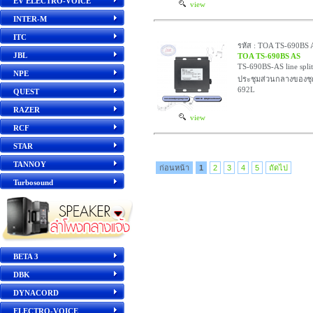
EV ELECTRO-VOICE
view
INTER-M
ITC
รหัส : TOA TS-690BS 
JBL
TOA TS-690BS AS
TS-690BS-AS line splitt
NPE
ประชุมส่วนกลางของชุ
692L
QUEST
RAZER
view
RCF
STAR
TANNOY
ก่อนหน้า
1
2
3
4
5
ถัดไป
Turbosound
BETA 3
DBK
DYNACORD
ELECTRO-VOICE