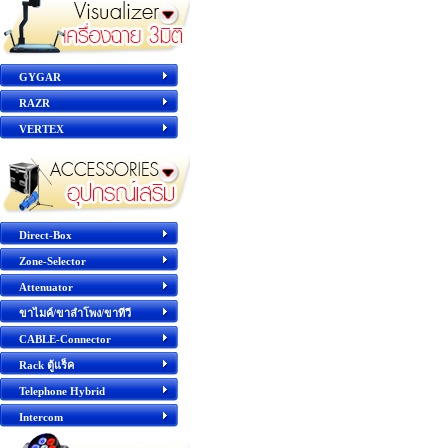
GYGAR
RAZR
VERTEX
Direct-Box
Zone-Selector
Attenuator
ขาไมค์/ขาลำโพง/ขาทีวี
CABLE-Connector
Rack ตู้แร็ค
Telephone Hybrid
Intercom