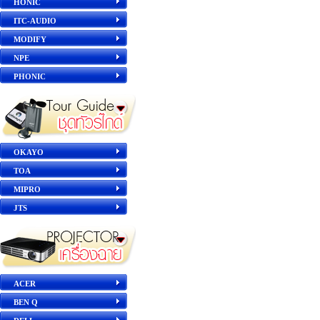
HONIC
ITC-AUDIO
MODIFY
NPE
PHONIC
OKAYO
TOA
MIPRO
JTS
ACER
BEN Q