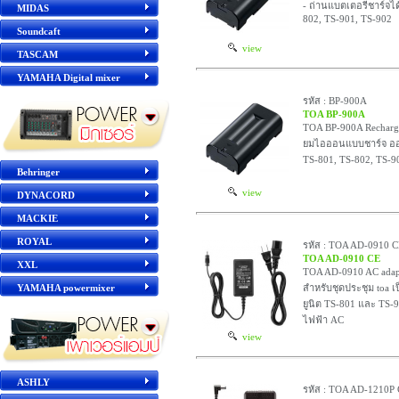
- ถ่านแบตเตอรี่ชาร์จ
MIDAS
802, TS-901, TS-902
Soundcaft
view
TASCAM
YAMAHA Digital mixer
รหัส : BP-900A
TOA BP-900A
TOA BP-900A Rechargeb
ยมไอออนแบบชาร์จ ออก
TS-801, TS-802, TS-9
Behringer
view
DYNACORD
MACKIE
ROYAL
รหัส : TOA AD-0910 
TOA AD-0910 CE
XXL
TOA AD-0910 AC adap
YAMAHA powermixer
สำหรับชุดประชุม toa 
ยูนิต TS-801 และ TS-
ไฟฟ้า AC
view
ASHLY
รหัส : TOA AD-1210P