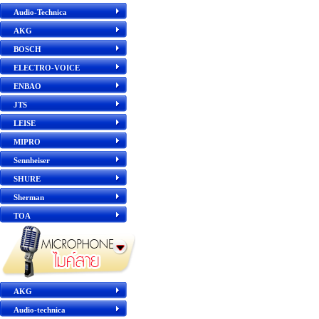
Audio-Technica
AKG
BOSCH
ELECTRO-VOICE
ENBAO
JTS
LEISE
MIPRO
Sennheiser
SHURE
Sherman
TOA
AKG
Audio-technica