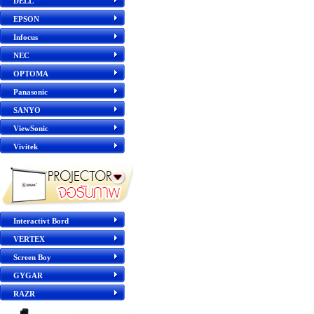
DELL
EPSON
Infocus
NEC
OPTOMA
Panasonic
SANYO
ViewSonic
Vivitek
Interactivt Bord
VERTEX
Screen Boy
GYGAR
RAZR