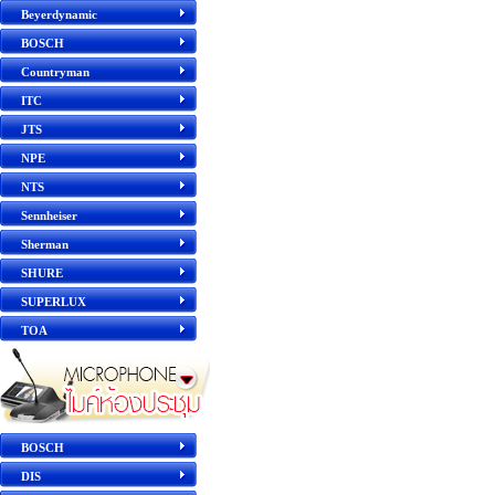
Beyerdynamic
BOSCH
Countryman
ITC
JTS
NPE
NTS
Sennheiser
Sherman
SHURE
SUPERLUX
TOA
BOSCH
DIS