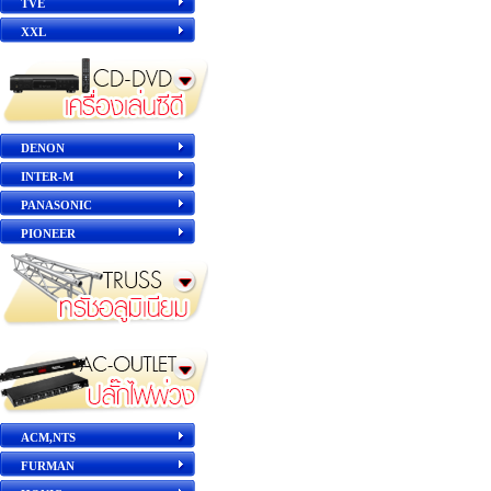
TVE
XXL
DENON
INTER-M
PANASONIC
PIONEER
ACM,NTS
FURMAN