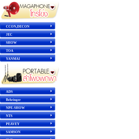
CCON,DECON
JEC
SHOW
TOA
YANMAI
ADS
Behringer
NPE-SHOW
NTS
PEAVEY
SAMSON