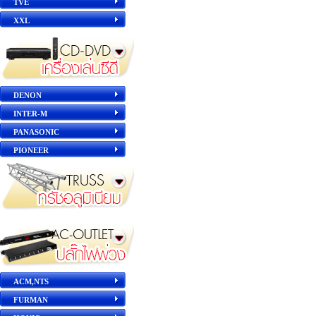
TVE
XXL
DENON
INTER-M
PANASONIC
PIONEER
ACM,NTS
FURMAN