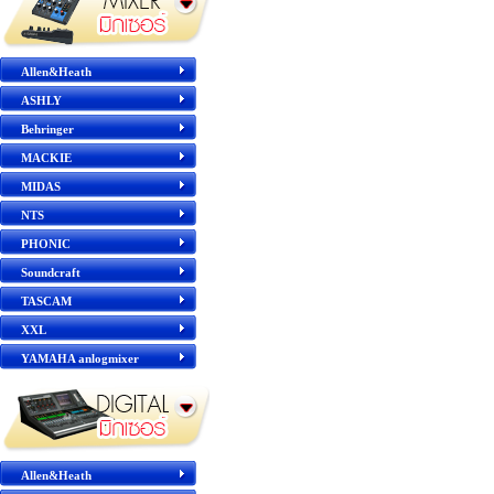
Allen&Heath
ASHLY
Behringer
MACKIE
MIDAS
NTS
PHONIC
Soundcraft
TASCAM
XXL
YAMAHA anlogmixer
Allen&Heath