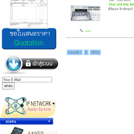
รหัส : DM-4800
TASCAM DM-48
ดิจิตอล มิกซ์เซอร
view
ก่อนหน้า
1
ถัดไป
DSPPA