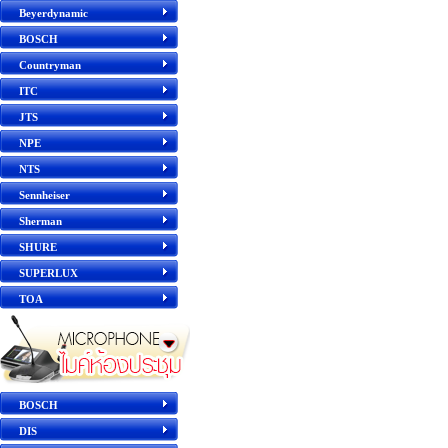
Beyerdynamic
BOSCH
Countryman
ITC
JTS
NPE
NTS
Sennheiser
Sherman
SHURE
SUPERLUX
TOA
BOSCH
DIS