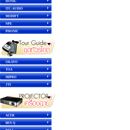
HONIC
ITC-AUDIO
MODIFY
NPE
PHONIC
OKAYO
TOA
MIPRO
JTS
ACER
BEN Q