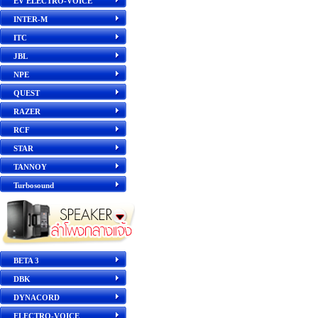
EV ELECTRO-VOICE
INTER-M
ITC
JBL
NPE
QUEST
RAZER
RCF
STAR
TANNOY
Turbosound
BETA 3
DBK
DYNACORD
ELECTRO-VOICE