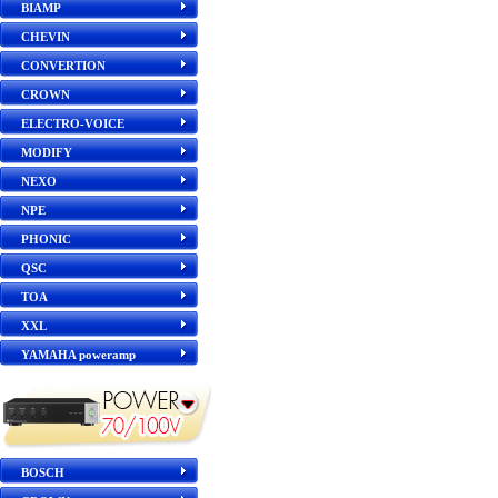
BIAMP
CHEVIN
CONVERTION
CROWN
ELECTRO-VOICE
MODIFY
NEXO
NPE
PHONIC
QSC
TOA
XXL
YAMAHA poweramp
BOSCH