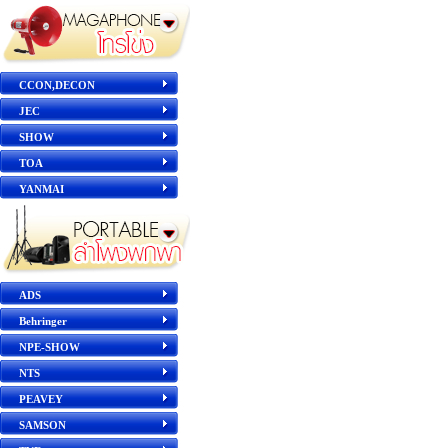
CCON,DECON
JEC
SHOW
TOA
YANMAI
ADS
Behringer
NPE-SHOW
NTS
PEAVEY
SAMSON