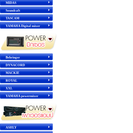
MIDAS
Soundcaft
TASCAM
YAMAHA Digital mixer
Behringer
DYNACORD
MACKIE
ROYAL
XXL
YAMAHA powermixer
ASHLY