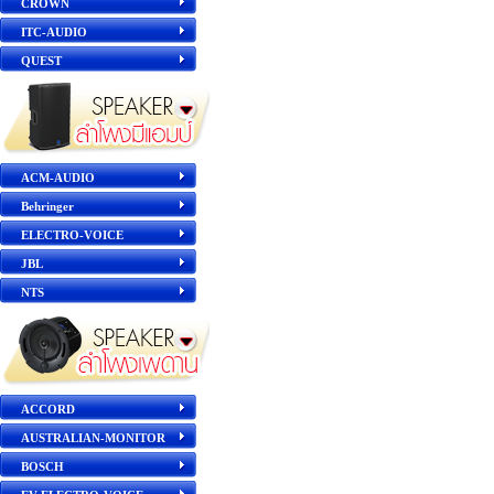
CROWN
ITC-AUDIO
QUEST
ACM-AUDIO
Behringer
ELECTRO-VOICE
JBL
NTS
ACCORD
AUSTRALIAN-MONITOR
BOSCH