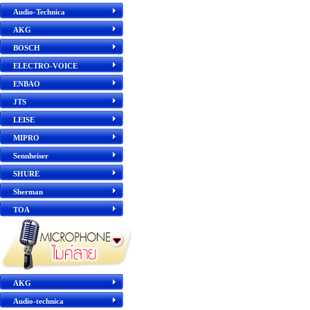
Audio-Technica
AKG
BOSCH
ELECTRO-VOICE
ENBAO
JTS
LEISE
MIPRO
Sennheiser
SHURE
Sherman
TOA
AKG
Audio-technica