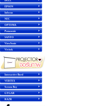
DELL
EPSON
Infocus
NEC
OPTOMA
Panasonic
SANYO
ViewSonic
Vivitek
Interactivt Bord
VERTEX
Screen Boy
GYGAR
RAZR