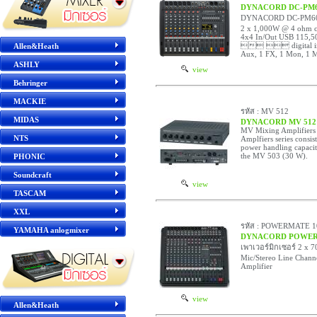
DYNACORD DC-PM6
DYNACORD DC-PM600-
2 x 1,000W @ 4 ohm cl
4x4 In/Out USB 
  digital inte
Allen&Heath
Aux, 1 FX, 1 Mon, 1 M
ASHLY
view
Behringer
MACKIE
รหัส : MV 512
MIDAS
DYNACORD MV 512
MV Mixing Amplifiers
NTS
Amplfiers series consis
power handling capac
the MV 503 (30 W).
PHONIC
Soundcraft
view
TASCAM
XXL
รหัส : POWERMATE 1
YAMAHA anlogmixer
DYNACORD POWERM
เพาเวอร์มิกเซอร์ 2 x 7
Mic/Stereo Line Channel
Amplifier
view
Allen&Heath