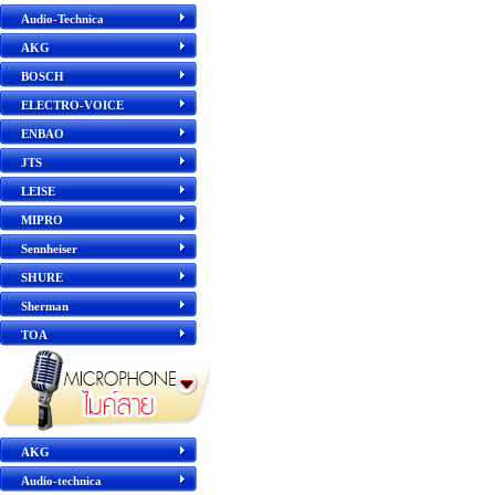
Audio-Technica
AKG
BOSCH
ELECTRO-VOICE
ENBAO
JTS
LEISE
MIPRO
Sennheiser
SHURE
Sherman
TOA
AKG
Audio-technica