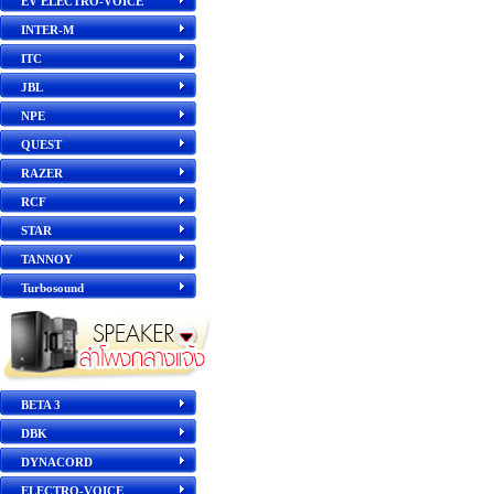
EV ELECTRO-VOICE
INTER-M
ITC
JBL
NPE
QUEST
RAZER
RCF
STAR
TANNOY
Turbosound
BETA 3
DBK
DYNACORD
ELECTRO-VOICE