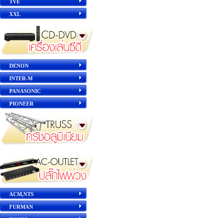
TVE
XXL
DENON
INTER-M
PANASONIC
PIONEER
ACM,NTS
FURMAN