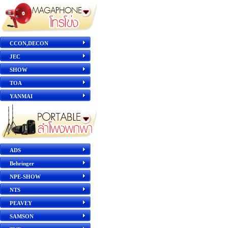
CCON,DECON
JEC
SHOW
TOA
YANMAI
ADS
Behringer
NPE-SHOW
NTS
PEAVEY
SAMSON