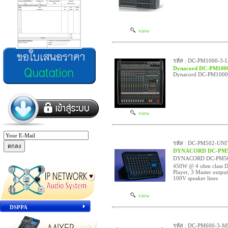
view
รหัส : DC-PM1000-3-
Dynacord DC-PM100
Dynacord DC-PM1000-
view
รหัส : DC-PM502-UN
DYNACORD DC-PM5
DYNACORD DC-PM502-U
450W @ 4 ohm class D, 
Player, 3 Master outpu
100V speaker lines
view
DSPPA
รหัส : DC-PM600-3-M