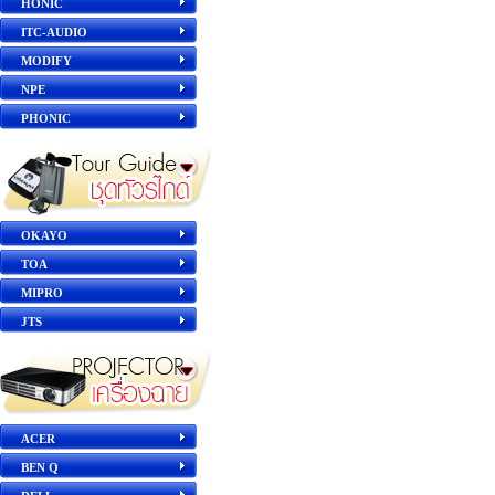
HONIC
ITC-AUDIO
MODIFY
NPE
PHONIC
OKAYO
TOA
MIPRO
JTS
ACER
BEN Q