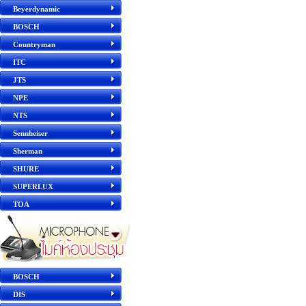
Beyerdynamic
BOSCH
Countryman
ITC
JTS
NPE
NTS
Sennheiser
Sherman
SHURE
SUPERLUX
TOA
BOSCH
DIS