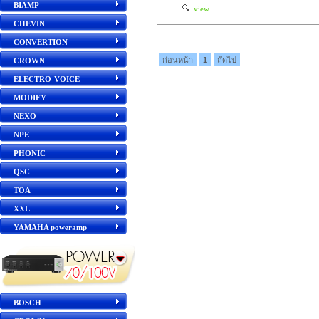
BIAMP
view
CHEVIN
CONVERTION
ก่อนหน้า
1
ถัดไป
CROWN
ELECTRO-VOICE
MODIFY
NEXO
NPE
PHONIC
QSC
TOA
XXL
YAMAHA poweramp
BOSCH