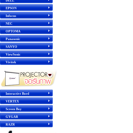
DELL
EPSON
Infocus
NEC
OPTOMA
Panasonic
SANYO
ViewSonic
Vivitek
Interactivt Bord
VERTEX
Screen Boy
GYGAR
RAZR