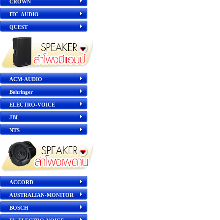
CROWN
ITC-AUDIO
QUEST
ACM-AUDIO
Behringer
ELECTRO-VOICE
JBL
NTS
ACCORD
AUSTRALIAN-MONITOR
BOSCH