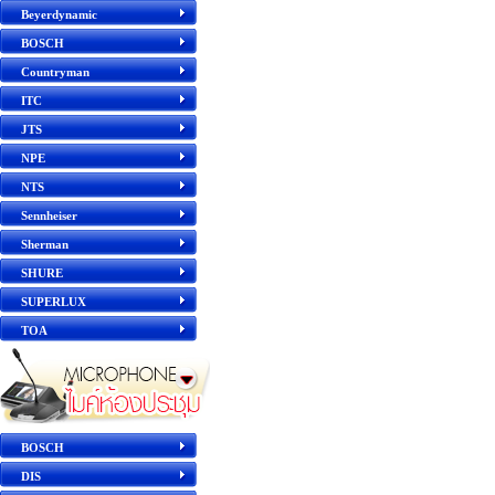
Beyerdynamic
BOSCH
Countryman
ITC
JTS
NPE
NTS
Sennheiser
Sherman
SHURE
SUPERLUX
TOA
BOSCH
DIS