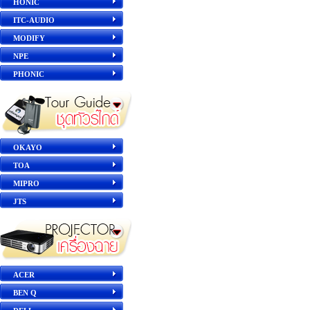
HONIC
ITC-AUDIO
MODIFY
NPE
PHONIC
OKAYO
TOA
MIPRO
JTS
ACER
BEN Q