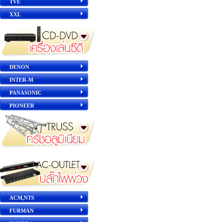
TVE
XXL
DENON
INTER-M
PANASONIC
PIONEER
ACM,NTS
FURMAN