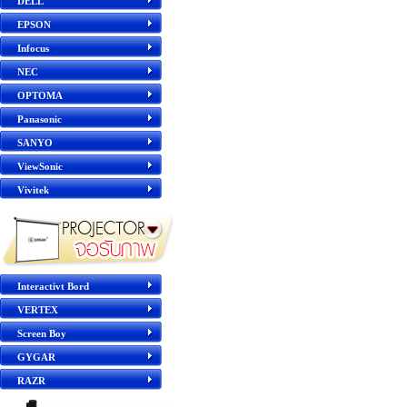
DELL
EPSON
Infocus
NEC
OPTOMA
Panasonic
SANYO
ViewSonic
Vivitek
Interactivt Bord
VERTEX
Screen Boy
GYGAR
RAZR