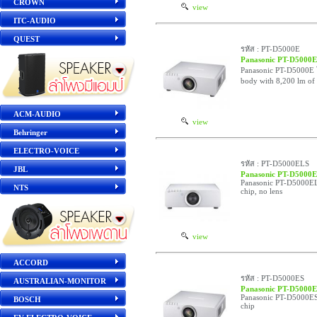
CROWN
view
ITC-AUDIO
QUEST
รหัส : PT-D5000E
Panasonic PT-D5000E
Panasonic PT-D5000E
body with 8,200 lm of 
ACM-AUDIO
view
Behringer
ELECTRO-VOICE
รหัส : PT-D5000ELS
JBL
Panasonic PT-D5000
Panasonic PT-D5000EL
NTS
chip, no lens
view
ACCORD
รหัส : PT-D5000ES
AUSTRALIAN-MONITOR
Panasonic PT-D5000
Panasonic PT-D5000ES
BOSCH
chip