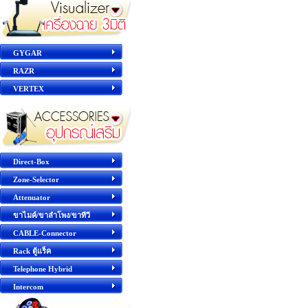
GYGAR
RAZR
VERTEX
Direct-Box
Zone-Selector
Attenuator
ขาไมค์/ขาลำโพง/ขาทีวี
CABLE-Connector
Rack ตู้แร็ค
Telephone Hybrid
Intercom