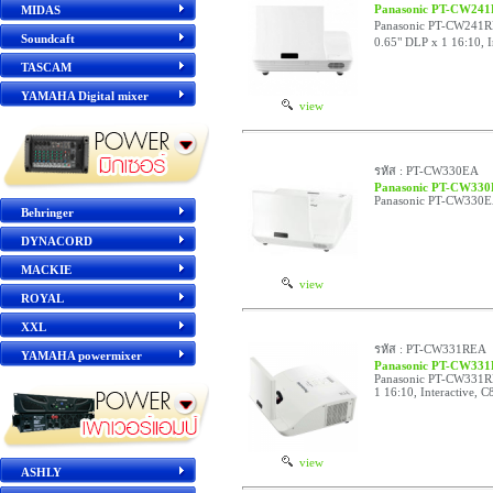
Panasonic PT-CW24
MIDAS
Panasonic PT-CW241
Soundcaft
0.65" DLP x 1 16:10, I
TASCAM
YAMAHA Digital mixer
view
รหัส : PT-CW330EA
Panasonic PT-CW33
Panasonic PT-CW330
Behringer
DYNACORD
MACKIE
view
ROYAL
XXL
รหัส : PT-CW331REA
YAMAHA powermixer
Panasonic PT-CW33
Panasonic PT-CW331
1 16:10, Interactive, 
view
ASHLY