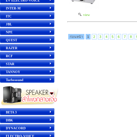
EV ELECTRO-VOICE
INTER-M
view
ITC
JBL
NPE
ก่อนหน้า
1
2
3
4
5
6
7
8
QUEST
RAZER
RCF
STAR
TANNOY
Turbosound
BETA 3
DBK
DYNACORD
ELECTRO-VOICE