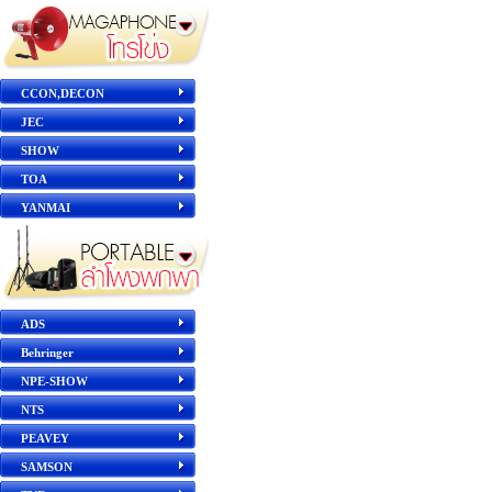
CCON,DECON
JEC
SHOW
TOA
YANMAI
ADS
Behringer
NPE-SHOW
NTS
PEAVEY
SAMSON