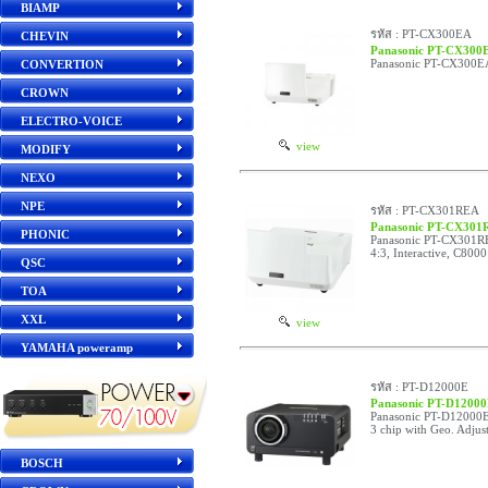
BIAMP
รหัส : PT-CX300EA
CHEVIN
Panasonic PT-CX300
Panasonic PT-CX300E
CONVERTION
CROWN
ELECTRO-VOICE
view
MODIFY
NEXO
NPE
รหัส : PT-CX301REA
Panasonic PT-CX301
PHONIC
Panasonic PT-CX301R
4:3, Interactive, C8000
QSC
TOA
XXL
view
YAMAHA poweramp
รหัส : PT-D12000E
Panasonic PT-D1200
Panasonic PT-D12000
3 chip with Geo. Adjus
BOSCH