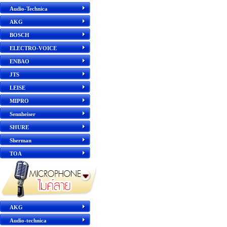
Audio-Technica
AKG
BOSCH
ELECTRO-VOICE
ENBAO
JTS
LEISE
MIPRO
Sennheiser
SHURE
Sherman
TOA
AKG
Audio-technica