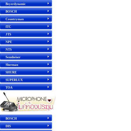
Beyerdynamic
BOSCH
Countryman
ITC
JTS
NPE
NTS
Sennheiser
Sherman
SHURE
SUPERLUX
TOA
BOSCH
DIS