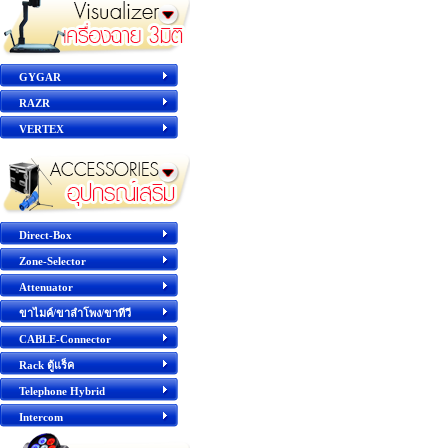
GYGAR
RAZR
VERTEX
Direct-Box
Zone-Selector
Attenuator
ขาไมค์/ขาลำโพง/ขาทีวี
CABLE-Connector
Rack ตู้แร็ค
Telephone Hybrid
Intercom