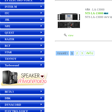
EV ELECTRO-VOICE
INTER-M
รหัส : LA-13000
ITC
NTS LA-13000
NTS LA-13000 เพาเวอ
JBL
NPE
QUEST
view
RAZER
RCF
STAR
ก่อนหน้า
1
2
3
ถัดไป
TANNOY
Turbosound
BETA 3
DBK
DYNACORD
ELECTRO-VOICE