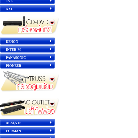
TVE
XXL
DENON
INTER-M
PANASONIC
PIONEER
ACM,NTS
FURMAN