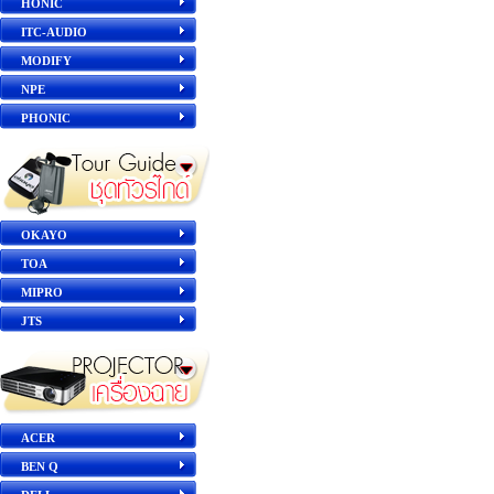
HONIC
ITC-AUDIO
MODIFY
NPE
PHONIC
OKAYO
TOA
MIPRO
JTS
ACER
BEN Q