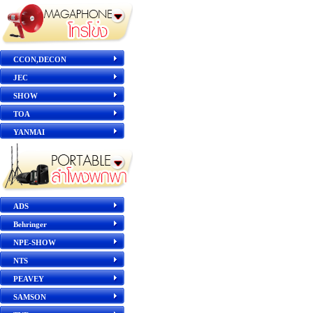
CCON,DECON
JEC
SHOW
TOA
YANMAI
ADS
Behringer
NPE-SHOW
NTS
PEAVEY
SAMSON