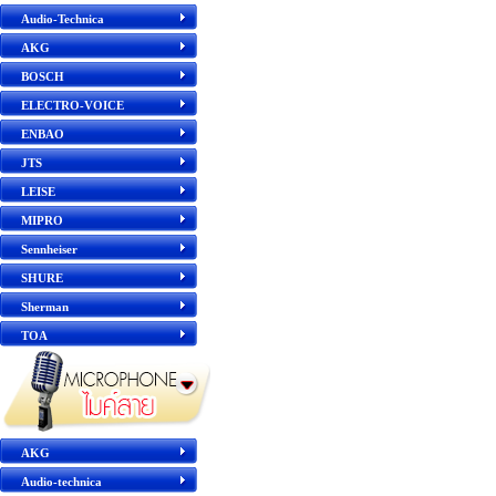
Audio-Technica
AKG
BOSCH
ELECTRO-VOICE
ENBAO
JTS
LEISE
MIPRO
Sennheiser
SHURE
Sherman
TOA
AKG
Audio-technica