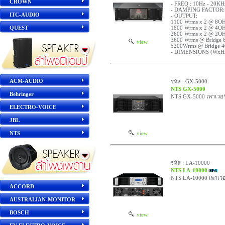
CROWN
- FREQ : 10Hz - 20KH
- DAMPING FACTOR:
ITC-AUDIO
- OUTPUT:
1100 Wrms x 2 @ 8O
QUEST
1800 Wrms x 2 @ 4O
2600 Wrms x 2 @ 2O
3600 Wrms @ Bridge
view
5200Wrms @ Bridge
- DIMENSIONS (WxH
ACM-AUDIO
รหัส : GX-5000
NTS GX-5000
Behringer
NTS GX-5000 เพาเวอร
ELECTRO-VOICE
JBL
NTS
view
รหัส : LA-10000
NTS LA-10000
NTS LA-10000 เพาเวอ
ACCORD
AUSTRALIAN-MONITOR
BOSCH
view