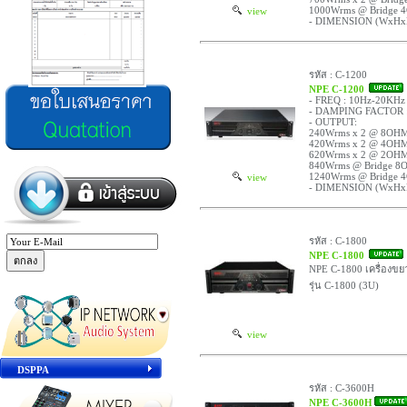
1000Wrms @ Bridge
view
- DIMENSION (WxHxD
รหัส : C-1200
NPE C-1200
- FREQ : 10Hz-20KHz
- DAMPING FACTOR :
- OUTPUT:
240Wrms x 2 @ 8OH
420Wrms x 2 @ 4OH
620Wrms x 2 @ 2OH
840Wrms @ Bridge 
1240Wrms @ Bridge
view
- DIMENSION (WxHx
รหัส : C-1800
NPE C-1800
NPE C-1800 เครื่องขย
รุ่น C-1800 (3U)
view
DSPPA
รหัส : C-3600H
NPE C-3600H