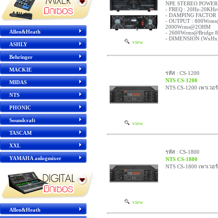
NPE STEREO POWER 
- FREQ : 20Hz-20KHz
- DAMPING FACTOR : 
- OUTPUT : 800Wr
2000Wrms@2OHM
Allen&Heath
- 2600Wrms@Bridge
- DIMENSION (WxHxD
view
ASHLY
Behringer
MACKIE
รหัส : CS-1200
NTS CS-1200
MIDAS
NTS CS-1200 เพาเวอร
NTS
PHONIC
Soundcraft
view
TASCAM
XXL
รหัส : CS-1800
YAMAHA anlogmixer
NTS CS-1800
NTS CS-1800 เพาเวอร
view
Allen&Heath