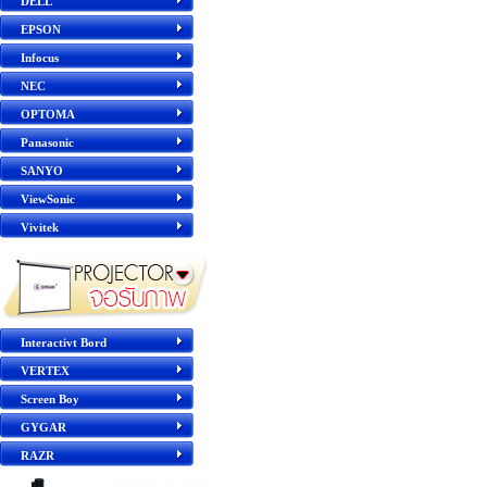
DELL
EPSON
Infocus
NEC
OPTOMA
Panasonic
SANYO
ViewSonic
Vivitek
Interactivt Bord
VERTEX
Screen Boy
GYGAR
RAZR