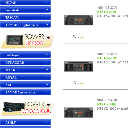
MIDAS
รหัส : CS-2200
Soundcaft
NTS CS-2200
NTS CS-2200 เพาเวอร
TASCAM
YAMAHA Digital mixer
view
รหัส : CS-5000
Behringer
NTS CS-5000
NTS CS-5000 เพาเวอร
DYNACORD
MACKIE
ROYAL
view
XXL
YAMAHA powermixer
รหัส : CX-4000
NTS CX-4000
NTS CX-4000 เพาเวอร
ASHLY