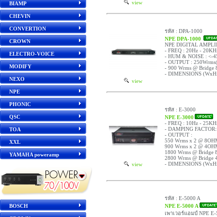
view
BIAMP
CHEVIN
CONVERTION
รหัส : DPA-1000
NPE DPA-1000
CROWN
NPE DIGITAL AMPLI
- FREQ : 20Hz - 20KH
ELECTRO-VOICE
- HUM & NOISE : <-4
- OUTPUT : 250Wr
MODIFY
- 900 Wrms @ Bridg
- DIMENSIONS (WxHx
NEXO
view
NPE
PHONIC
รหัส : E-3000
QSC
NPE E-3000
- FREQ : 10Hz - 25KH
- DAMPING FACTOR:
TOA
- OUTPUT :
550 Wrms x 2 @ 8OH
XXL
900 Wrms x 2 @ 4OH
1800 Wrms @ Bridge
YAMAHA poweramp
2800 Wrms @ Bridge
- DIMENSIONS (WxH
view
รหัส : E-5000 A
BOSCH
NPE E-5000 A
เพาเวอร์แอมป์ NPE E