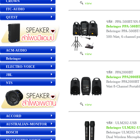
CROWN
view
ITC-AUDIO
QUEST
รหัส : PPA-500BT/SN
Behringer PPA-500B
Behringer PPA-500BT/SN
500-Watt, 6-channel p
ACM-AUDIO
view
Behringer
ELECTRO-VOICE
รหัส : PPA2000BT
JBL
Behringer PPA2000B
Behringer PPA2000BT เค
NTS
Watt 8-Channel Portab
view
ACCORD
รหัส : ULM202-USB
AUSTRALIAN-MONITOR
Behringer ULM202-U
BOSCH
Behringer ULM202-US
Dual Wireless Microph