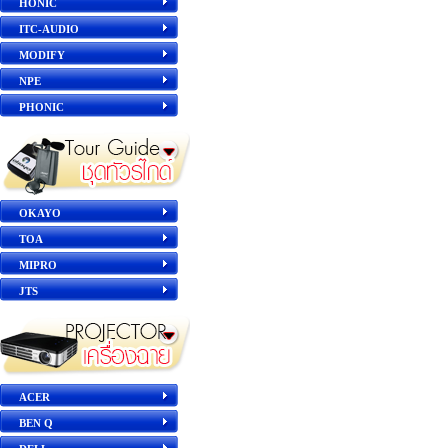
HONIC
ITC-AUDIO
MODIFY
NPE
PHONIC
OKAYO
TOA
MIPRO
JTS
ACER
BEN Q