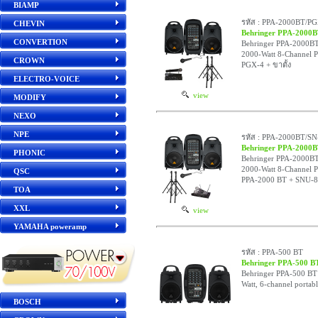
BIAMP
รหัส : PPA-2000BT/P
CHEVIN
Behringer PPA-2000
CONVERTION
Behringer PPA-2000BT/
2000-Watt 8-Channel P
CROWN
PGX-4 + ขาตั้ง
ELECTRO-VOICE
view
MODIFY
NEXO
NPE
รหัส : PPA-2000BT/S
Behringer PPA-2000
PHONIC
Behringer PPA-2000BT/
2000-Watt 8-Channel 
QSC
PPA-2000 BT + SNU-81
TOA
XXL
view
YAMAHA poweramp
รหัส : PPA-500 BT
Behringer PPA-500 B
Behringer PPA-500 BT เ
Watt, 6-channel portab
BOSCH