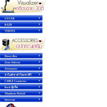
GYGAR
RAZR
VERTEX
Direct-Box
Zone-Selector
Attenuator
ขาไมค์/ขาลำโพง/ขาทีวี
CABLE-Connector
Rack ตู้แร็ค
Telephone Hybrid
Intercom