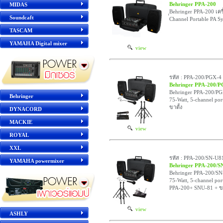
Behringer PPA-200
MIDAS
ฺฺBehringer PPA-200 เคร
Soundcaft
Channel Portable PA S
TASCAM
YAMAHA Digital mixer
view
รหัส : PPA-200/PGX-4
Behringer PPA-200/
Behringer PPA-200/PGX-
Behringer
75-Watt, 5-channel po
ขาตั้ง
DYNACORD
MACKIE
view
ROYAL
XXL
รหัส : PPA-200/SN-U8
YAMAHA powermixer
Behringer PPA-200/S
Behringer PPA-200/SN-U
75-Watt, 5-channel por
PPA-200+ SNU-81 + ขา
view
ASHLY