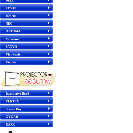
DELL
EPSON
Infocus
NEC
OPTOMA
Panasonic
SANYO
ViewSonic
Vivitek
Interactivt Bord
VERTEX
Screen Boy
GYGAR
RAZR