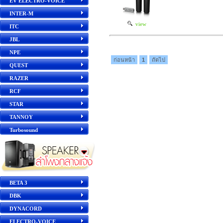
EV ELECTRO-VOICE
INTER-M
view
ITC
JBL
NPE
ก่อนหน้า
1
ถัดไป
QUEST
RAZER
RCF
STAR
TANNOY
Turbosound
BETA 3
DBK
DYNACORD
ELECTRO-VOICE