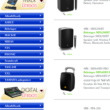
Speaker with Wireless
Battery Operation
view
Allen&Heath
ASHLY
Behringer
รหัส : MPA200BT
Behringer MPA200BT
MACKIE
Behringer MPA200BT ตู
Speaker with Wireless
MIDAS
Phone, Bluetooth Audi
NTS
view
PHONIC
Soundcraft
TASCAM
รหัส : MPA40BT-PRO
Behringer MPA40BT
XXL
Behringer MPA40BT-PRO
YAMAHA anlogmixer
แบบลากจูง 40 วัตต์ พร
Portable 40-Watt PA Sy
Operation and Transpo
view
Allen&Heath
รหัส : PPA-200