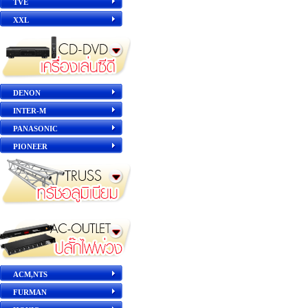
TVE
XXL
DENON
INTER-M
PANASONIC
PIONEER
ACM,NTS
FURMAN