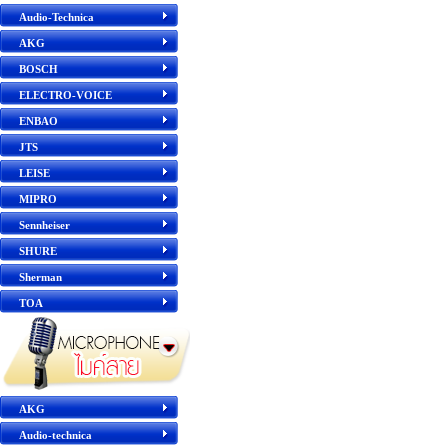
Audio-Technica
AKG
BOSCH
ELECTRO-VOICE
ENBAO
JTS
LEISE
MIPRO
Sennheiser
SHURE
Sherman
TOA
AKG
Audio-technica