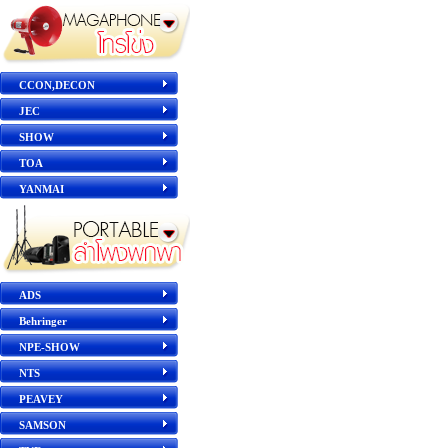
CCON,DECON
JEC
SHOW
TOA
YANMAI
ADS
Behringer
NPE-SHOW
NTS
PEAVEY
SAMSON