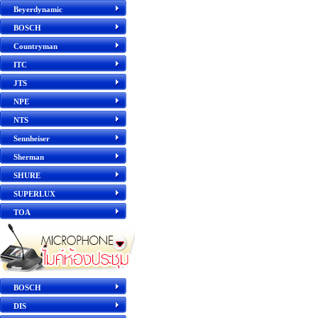
Beyerdynamic
BOSCH
Countryman
ITC
JTS
NPE
NTS
Sennheiser
Sherman
SHURE
SUPERLUX
TOA
BOSCH
DIS