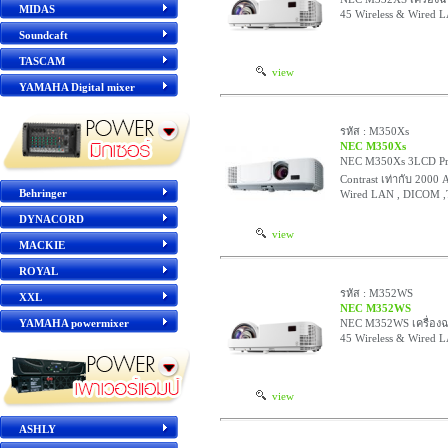
MIDAS
45 Wireless & Wired 
Soundcaft
TASCAM
view
YAMAHA Digital mixer
รหัส : M350Xs
NEC M350Xs
NEC M350Xs 3LCD Pro
Contrast เท่ากับ 2000
Behringer
Wired LAN , DICOM ,
DYNACORD
view
MACKIE
ROYAL
รหัส : M352WS
XXL
NEC M352WS
YAMAHA powermixer
NEC M352WS เครื่องฉา
45 Wireless & Wired 
view
ASHLY