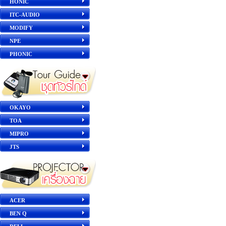
HONIC
ITC-AUDIO
MODIFY
NPE
PHONIC
OKAYO
TOA
MIPRO
JTS
ACER
BEN Q