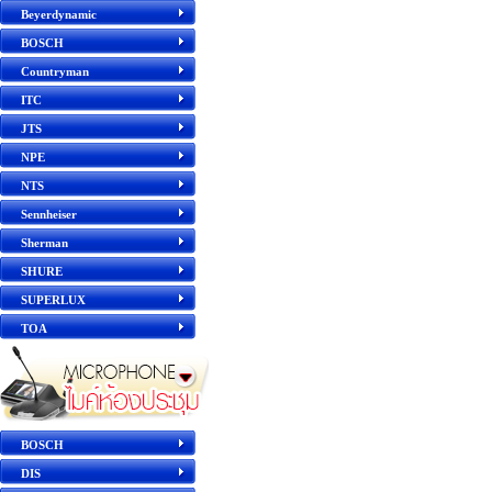
Beyerdynamic
BOSCH
Countryman
ITC
JTS
NPE
NTS
Sennheiser
Sherman
SHURE
SUPERLUX
TOA
BOSCH
DIS