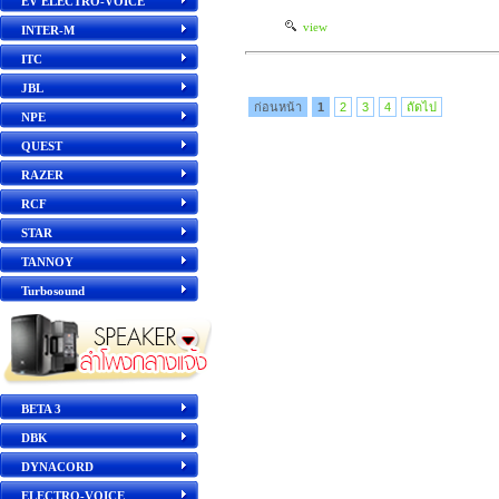
EV ELECTRO-VOICE
view
INTER-M
ITC
JBL
ก่อนหน้า
1
2
3
4
ถัดไป
NPE
QUEST
RAZER
RCF
STAR
TANNOY
Turbosound
BETA 3
DBK
DYNACORD
ELECTRO-VOICE