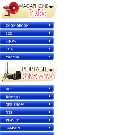
CCON,DECON
JEC
SHOW
TOA
YANMAI
ADS
Behringer
NPE-SHOW
NTS
PEAVEY
SAMSON