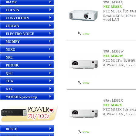
BIAMP
รหัส : M361X
NEC M361X
CHEVIN
NEC M361X โปรเจคเตอ
Resolusi XGA ( 1024 x
CONVERTION
wired LAN
CROWN
view
ELECTRO-VOICE
MODIFY
NEXO
รหัส : M362W
NEC M362W
NPE
NEC M362W โปรเจคเตอ
& Wired LAN , 1.7x z
PHONIC
QSC
TOA
view
XXL
YAMAHA poweramp
รหัส : M362X
NEC M362X
NEC M362X โปรเจคเตอ
& Wired LAN , 1.7x z
BOSCH
view