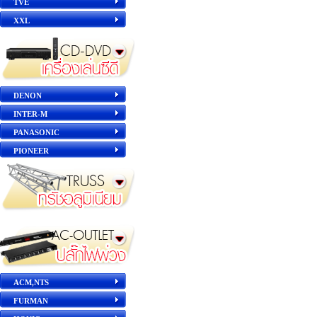
TVE
XXL
DENON
INTER-M
PANASONIC
PIONEER
ACM,NTS
FURMAN