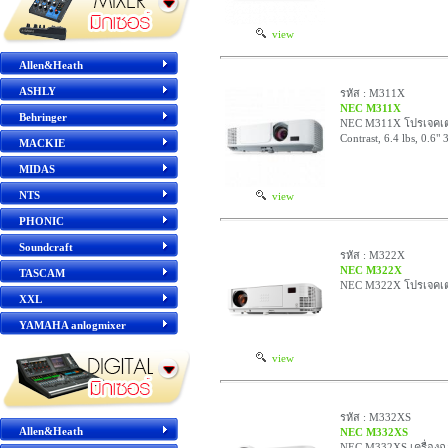
view
Allen&Heath
ASHLY
รหัส : M311X
NEC M311X
Behringer
NEC M311X โปรเจคเตอร
Contrast, 6.4 lbs, 0.6"
MACKIE
MIDAS
NTS
view
PHONIC
Soundcraft
รหัส : M322X
NEC M322X
TASCAM
NEC M322X โปรเจคเตอร
XXL
YAMAHA anlogmixer
view
รหัส : M332XS
Allen&Heath
NEC M332XS
NEC M332XS เครื่องฉา