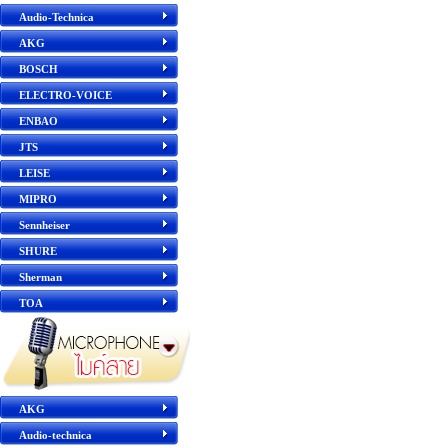
Audio-Technica
AKG
BOSCH
ELECTRO-VOICE
ENBAO
JTS
LEISE
MIPRO
Sennheiser
SHURE
Sherman
TOA
AKG
Audio-technica