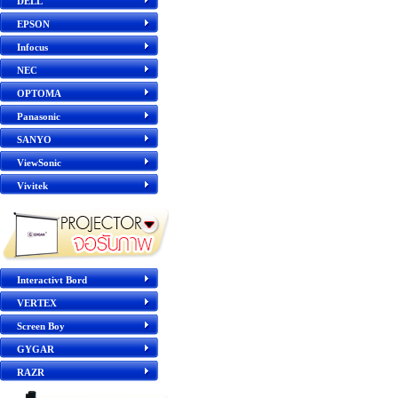
DELL
EPSON
Infocus
NEC
OPTOMA
Panasonic
SANYO
ViewSonic
Vivitek
Interactivt Bord
VERTEX
Screen Boy
GYGAR
RAZR