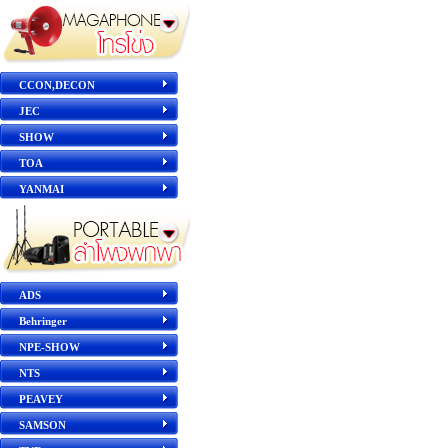
CCON,DECON
JEC
SHOW
TOA
YANMAI
ADS
Behringer
NPE-SHOW
NTS
PEAVEY
SAMSON