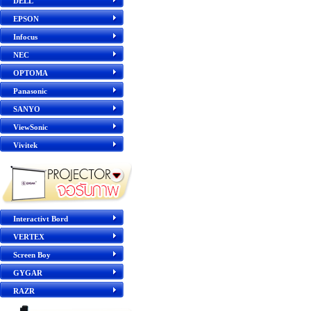
DELL
EPSON
Infocus
NEC
OPTOMA
Panasonic
SANYO
ViewSonic
Vivitek
Interactivt Bord
VERTEX
Screen Boy
GYGAR
RAZR