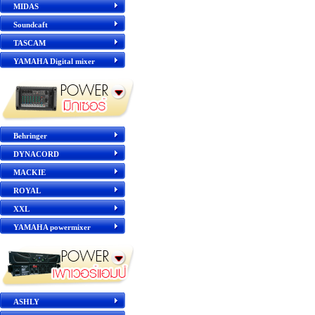
MIDAS
Soundcaft
TASCAM
YAMAHA Digital mixer
Behringer
DYNACORD
MACKIE
ROYAL
XXL
YAMAHA powermixer
ASHLY