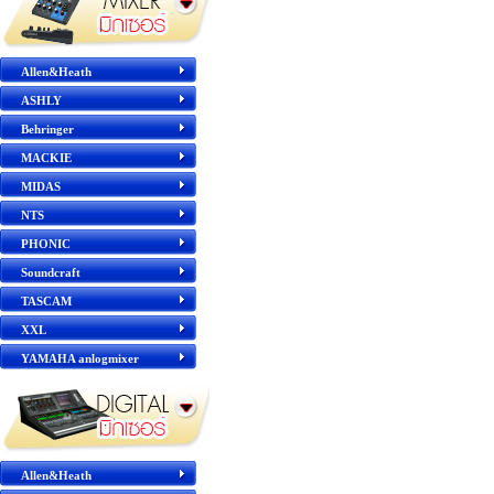
Allen&Heath
ASHLY
Behringer
MACKIE
MIDAS
NTS
PHONIC
Soundcraft
TASCAM
XXL
YAMAHA anlogmixer
Allen&Heath