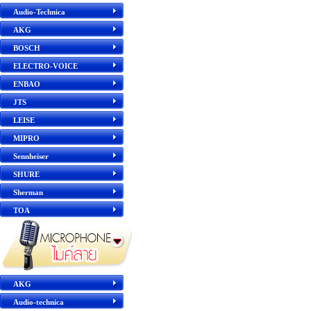
Audio-Technica
AKG
BOSCH
ELECTRO-VOICE
ENBAO
JTS
LEISE
MIPRO
Sennheiser
SHURE
Sherman
TOA
AKG
Audio-technica