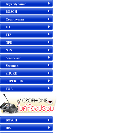
Beyerdynamic
BOSCH
Countryman
ITC
JTS
NPE
NTS
Sennheiser
Sherman
SHURE
SUPERLUX
TOA
BOSCH
DIS