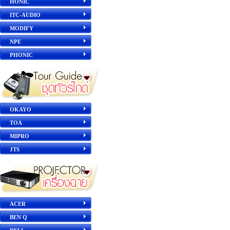
HONIC
ITC-AUDIO
MODIFY
NPE
PHONIC
OKAYO
TOA
MIPRO
JTS
ACER
BEN Q