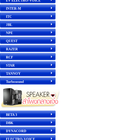
EV ELECTRO-VOICE
INTER-M
ITC
JBL
NPE
QUEST
RAZER
RCF
STAR
TANNOY
Turbosound
BETA 3
DBK
DYNACORD
ELECTRO-VOICE