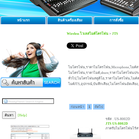
หน้าแรก
สินค้าเครื่องเสียง
การสั่งซื้อ
Wireless ไวเลสไมค์โครโฟน
>
JTS
ไมโครโฟน,ราคาไมโครโฟน,Microphone,ไมค์สาย
ไมโครโฟน,ราคาไมค์,shure,ราคาไมโครโฟนประช
ทั่วไป,ไมโครโฟนสตูดิโอ,ราคาไมโครโฟน,ไมค์ล
ไมค์JTS,อุปกรณ์,บันทึกเสียง,ไมโครโฟนอัดเสีย
ก่อนหน้า
1
ถัดไป
[Help]
รหัส : US-8002D
JTS US-8002D
ภาครับไมโครโฟนไร้สาย 