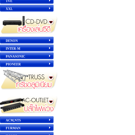
TVE
XXL
DENON
INTER-M
PANASONIC
PIONEER
ACM,NTS
FURMAN