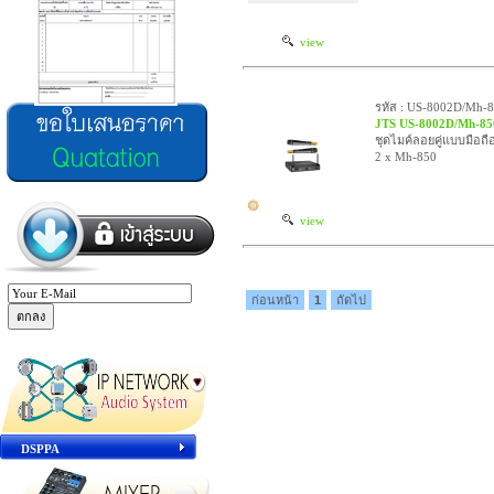
view
รหัส : US-8002D/Mh-
JTS US-8002D/Mh-85
ชุดไมค์ลอยคู่แบบมือถื
2 x Mh-850
view
ก่อนหน้า
1
ถัดไป
DSPPA