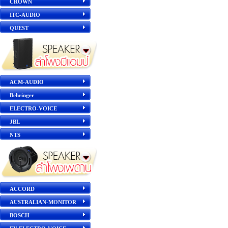
CROWN
ITC-AUDIO
QUEST
ACM-AUDIO
Behringer
ELECTRO-VOICE
JBL
NTS
ACCORD
AUSTRALIAN-MONITOR
BOSCH