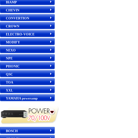
BIAMP
CHEVIN
CONVERTION
CROWN
ELECTRO-VOICE
MODIFY
NEXO
NPE
PHONIC
QSC
TOA
XXL
YAMAHA poweramp
BOSCH