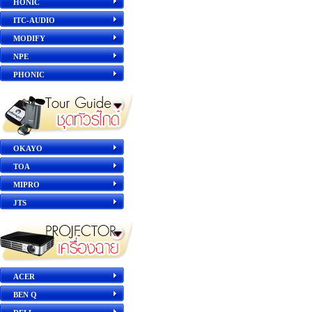
HONIC
ITC-AUDIO
MODIFY
NPE
PHONIC
OKAYO
TOA
MIPRO
JTS
ACER
BEN Q