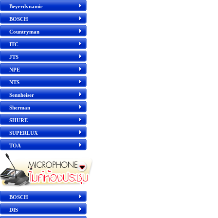
Beyerdynamic
BOSCH
Countryman
ITC
JTS
NPE
NTS
Sennheiser
Sherman
SHURE
SUPERLUX
TOA
BOSCH
DIS