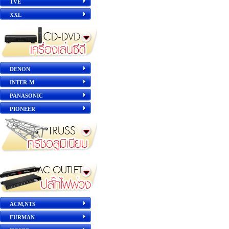
TVE
XXL
DENON
INTER-M
PANASONIC
PIONEER
ACM,NTS
FURMAN