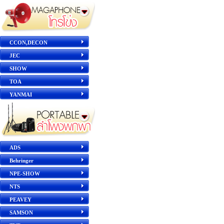
CCON,DECON
JEC
SHOW
TOA
YANMAI
ADS
Behringer
NPE-SHOW
NTS
PEAVEY
SAMSON