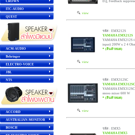
CROWN
EQ, Feedback suppress
ITC-AUDIO
view
QUEST
รหัส : EMX212S
YAMAHA EMX212S
YAMAHA EMX212S เพาเ
input) 200W x 2 4 Ohm
ACM-AUDIO
* (สินค้าหมด)
Behringer
view
ELECTRO-VOICE
JBL
รหัส : EMX312SC
NTS
YAMAHA EMX312S
YAMAHA EMX312SC เพา
stereo mixer 600 W
* (สินค้าหมด)
view
ACCORD
AUSTRALIAN-MONITOR
BOSCH
รหัส : EMX5
YAMAHA EMX5