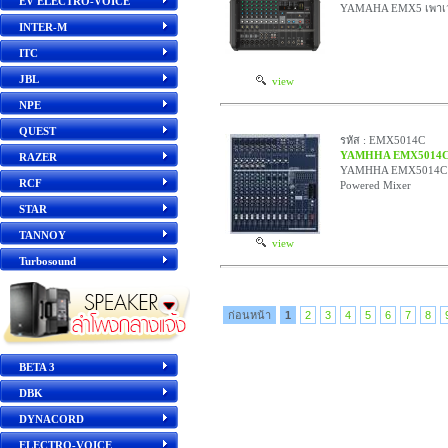
EV ELECTRO-VOICE
YAMAHA EMX5 เพาเวอร
INTER-M
ITC
JBL
view
NPE
QUEST
รหัส : EMX5014C
YAMHHA EMX5014
RAZER
YAMHHA EMX5014C เพา
RCF
Powered Mixer
STAR
TANNOY
view
Turbosound
ก่อนหน้า
1
2
3
4
5
6
7
8
BETA 3
DBK
DYNACORD
ELECTRO-VOICE