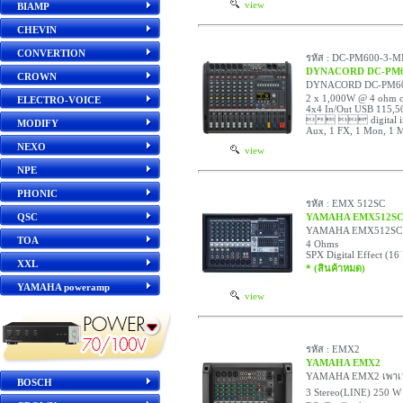
view
BIAMP
CHEVIN
CONVERTION
รหัส : DC-PM600-3-M
DYNACORD DC-PM6
CROWN
DYNACORD DC-PM600-
2 x 1,000W @ 4 ohm cl
ELECTRO-VOICE
4x4 In/Out USB 
  digital inte
MODIFY
Aux, 1 FX, 1 Mon, 1 M
NEXO
view
NPE
PHONIC
รหัส : EMX 512SC
QSC
YAMAHA EMX512S
YAMAHA EMX512SC เพา
TOA
4 Ohms
SPX Digital Effect (16
XXL
* (สินค้าหมด)
YAMAHA poweramp
view
รหัส : EMX2
YAMAHA EMX2
YAMAHA EMX2 เพาเวอร
BOSCH
3 Stereo(LINE) 250 W