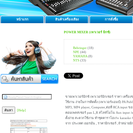
หน้าแรก
สินค้าเครื่องเสียง
การสั่งซื้อ
POWER MIXER (เพาเวอร์ มิกซ์)
Behringer
(18)
NPE
(44)
YAMAHA
(8)
NTS
(33)
ขายเพาเวอร์มิกซ์ เพาเวอร์มิกเซอร์ ราคา เครื่อง
ใช้งาน ง่ายในการติดตั้ง (เพาเวอร์แอมป์) PA Publ
MP3, MP4 player, Computer,ต่อที่ RCA input ของ
[Help]
คอมเพลสเซอร์ pan L,R สไลท์โมโน Aux input /out 
ตั้งง่าย สะดวกใช้งาน ทำชุดคาราโอเกะ karaoke
จาก ประเทศ เยอรมัน , ราคามิกเซอร์ ,จำหน่ายมิกเซ