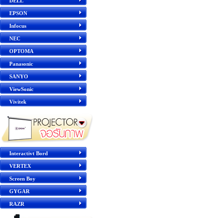
DELL
EPSON
Infocus
NEC
OPTOMA
Panasonic
SANYO
ViewSonic
Vivitek
Interactivt Bord
VERTEX
Screen Boy
GYGAR
RAZR