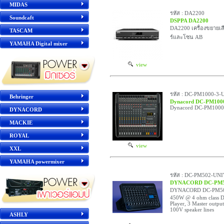
MIDAS
รหัส : DA2200
Soundcaft
DSPPA DA2200
DA2200 เครื่องขยายเส
TASCAM
ร์และโซน AB
YAMAHA Digital mixer
view
รหัส : DC-PM1000-3-
Behringer
Dynacord DC-PM100
Dynacord DC-PM1000-
DYNACORD
MACKIE
ROYAL
view
XXL
YAMAHA powermixer
รหัส : DC-PM502-UN
DYNACORD DC-PM5
DYNACORD DC-PM502-U
450W @ 4 ohm class D, 
Player, 3 Master outpu
100V speaker lines
ASHLY