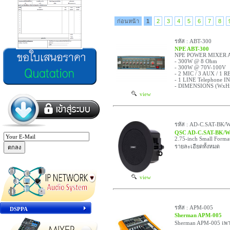
ก่อนหน้า
1
2
3
4
5
6
7
8
รหัส : ABT-300
NPE ABT-300
NPE POWER MIXER A
- 300W @ 8 Ohm
- 300W @ 70V-100V
- 2 MIC / 3 AUX / 1 RE
- 1 LINE Telephone 
- DIMENSIONS (WxHx
view
รหัส : AD-C.SAT-BK/
QSC AD-C.SAT-BK/
2.75-inch Small Format
รายละเอียดทั้งหมด
view
รหัส : APM-005
DSPPA
Sherman APM-005
Sherman APM-005 เพา