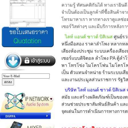
ความรู้ ทัศนคติกันได้ ทางเรายินด
จำเป็นต้องเป็นลูกค้าที่ซื้อสินค้า
โทรมาหาเรา
หากทางเราดูแลซ่อม
เซอร์วิสต่างๆ และมีบริการหลังก
ไลท์ แอนด์ ซาวด์ บิสิเนส
ศูนย์ร
หนึ่งมือสอง ราคาลำโพง หลากหลายยี
เสียงห้องประชุม ระบบเครื่องเสีย
เซอร์แบบดิจิตอล ลำโพง PA ตู้ลำโ
พา โทรโข่ง ไมโครโฟน ไมโครโฟนไร
เป็น ตัวแทนจำหน่าย ร้านระบบเสียง
และงานประมูลส่วนราชการ รัฐวิส
บริษัท ไลท์ แอนด์ ซาวด์ บิสิเนส 
สมัย และสร้างผลิตภัณฑ์เป็นของต
ส่วนช่วยประชาสัมพันธ์สินค้า แล
จุดเด่นในการดำเนินการทางการ
DSPPA