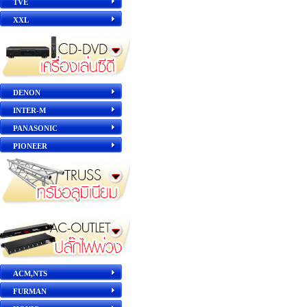
TVE
XXL
DENON
INTER-M
PANASONIC
PIONEER
ACM,NTS
FURMAN