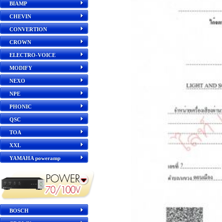
BIAMP
CHEVIN
CONVERTION
CROWN
ELECTRO-VOICE
MODIFY
NEXO
NPE
PHONIC
QSC
TOA
XXL
YAMAHA poweramp
BOSCH