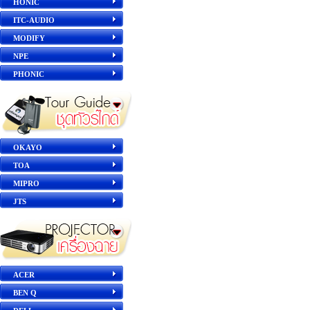
HONIC
ITC-AUDIO
MODIFY
NPE
PHONIC
OKAYO
TOA
MIPRO
JTS
ACER
BEN Q