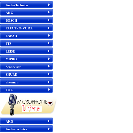
Audio-Technica
AKG
BOSCH
ELECTRO-VOICE
ENBAO
JTS
LEISE
MIPRO
Sennheiser
SHURE
Sherman
TOA
AKG
Audio-technica