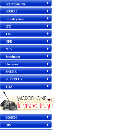
Beyerdynamic
BOSCH
Countryman
ITC
JTS
NPE
NTS
Sennheiser
Sherman
SHURE
SUPERLUX
TOA
BOSCH
DIS