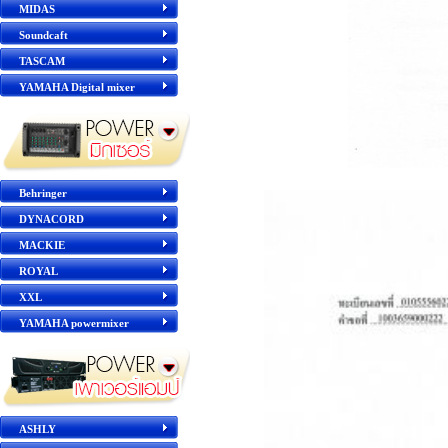
MIDAS
Soundcaft
TASCAM
YAMAHA Digital mixer
Behringer
DYNACORD
MACKIE
ROYAL
XXL
YAMAHA powermixer
ASHLY