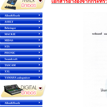
เอกสารอ้างอิงจากกระทร
Allen&Heath
ASHLY
Behringer
MACKIE
MIDAS
NTS
PHONIC
Soundcraft
TASCAM
XXL
YAMAHA anlogmixer
Allen&Heath