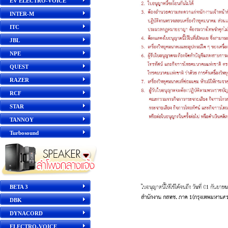
EV ELECTRO-VOICE
INTER-M
ITC
JBL
NPE
QUEST
RAZER
RCF
STAR
TANNOY
Turbosound
BETA 3
DBK
DYNACORD
ELECTRO-VOICE