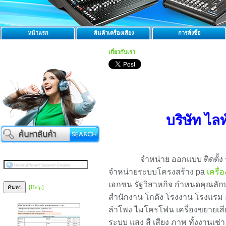
หน้าแรก
สินค้าเครื่องเสียง
การสั่งซื้อ
เกี่ยวกับเรา
บริษัท ไล
จำหน่าย ออกแบบ ติดตั้ง
จำหน่ายระบบโครงสร้าง pa
เครื่
เอกชน รัฐวิสาหกิจ กำหนดคุณลักษ
[Help]
สำนักงาน โกดัง โรงงาน โรงแรม สถ
ลำโพง ไมโครโฟน เครื่องขยายเสี
ระบบ แสง สี เสียง ภาพ ทั้งงานเช