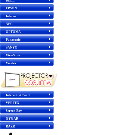
DELL
EPSON
Infocus
NEC
OPTOMA
Panasonic
SANYO
ViewSonic
Vivitek
Interactivt Bord
VERTEX
Screen Boy
GYGAR
RAZR