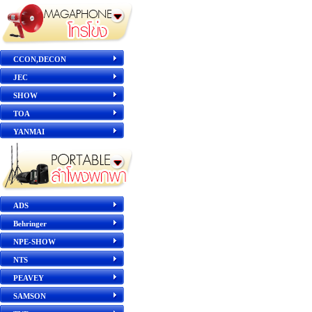
CCON,DECON
JEC
SHOW
TOA
YANMAI
ADS
Behringer
NPE-SHOW
NTS
PEAVEY
SAMSON