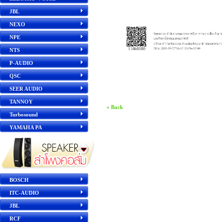
JBL
NEXO
NPE
NTS
P-AUDIO
QSC
SEER AUDIO
TANNOY
« Back
Turbosound
YAMAHA PA
BOSCH
ITC-AUDIO
JBL
RCF