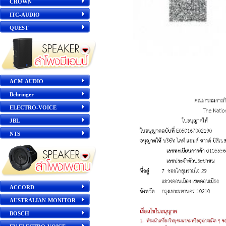
CROWN
ITC-AUDIO
QUEST
ACM-AUDIO
Behringer
ELECTRO-VOICE
JBL
NTS
ACCORD
AUSTRALIAN-MONITOR
BOSCH