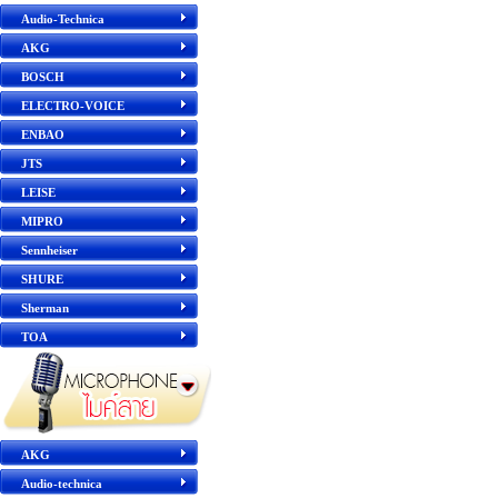
Audio-Technica
AKG
BOSCH
ELECTRO-VOICE
ENBAO
JTS
LEISE
MIPRO
Sennheiser
SHURE
Sherman
TOA
AKG
Audio-technica