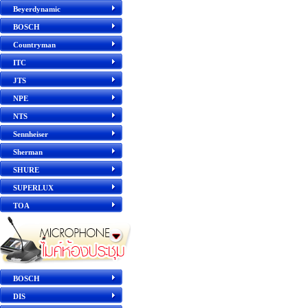
Beyerdynamic
BOSCH
Countryman
ITC
JTS
NPE
NTS
Sennheiser
Sherman
SHURE
SUPERLUX
TOA
BOSCH
DIS