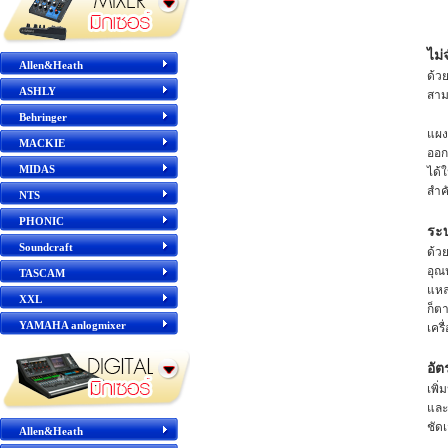
ไม
Allen&Heath
ด้ว
ASHLY
สาม
Behringer
แผ
MACKIE
ออก
MIDAS
ได้
สำค
NTS
PHONIC
ระบ
Soundcraft
ด้ว
อุณ
TASCAM
แหล
XXL
ก็ต
YAMAHA anlogmixer
เครื
อัต
เพิ
และ
ชัด
Allen&Heath