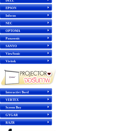
DELL
EPSON
Infocus
NEC
OPTOMA
Panasonic
SANYO
ViewSonic
Vivitek
Interactivt Bord
VERTEX
Screen Boy
GYGAR
RAZR