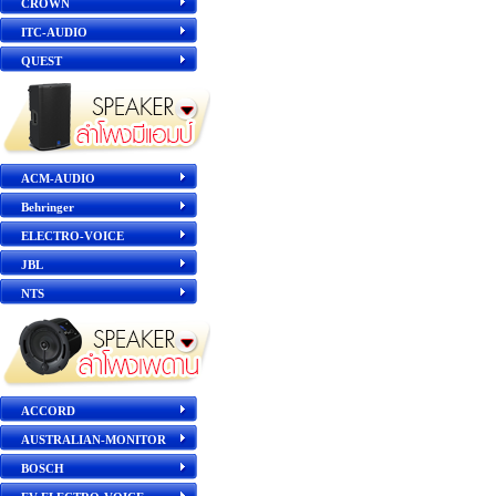
CROWN
ITC-AUDIO
QUEST
ACM-AUDIO
Behringer
ELECTRO-VOICE
JBL
NTS
ACCORD
AUSTRALIAN-MONITOR
BOSCH