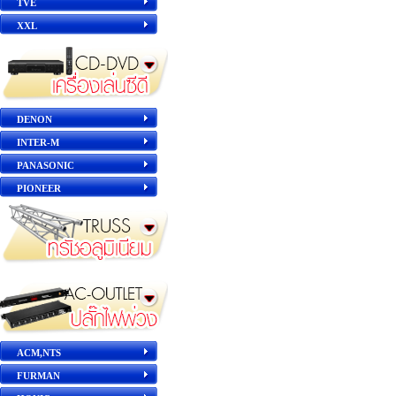
TVE
XXL
DENON
INTER-M
PANASONIC
PIONEER
ACM,NTS
FURMAN