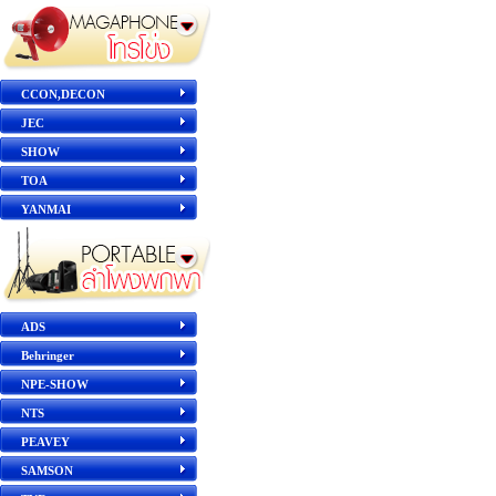
CCON,DECON
JEC
SHOW
TOA
YANMAI
ADS
Behringer
NPE-SHOW
NTS
PEAVEY
SAMSON