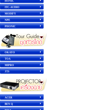
HONIC
ITC-AUDIO
MODIFY
NPE
PHONIC
OKAYO
TOA
MIPRO
JTS
ACER
BEN Q