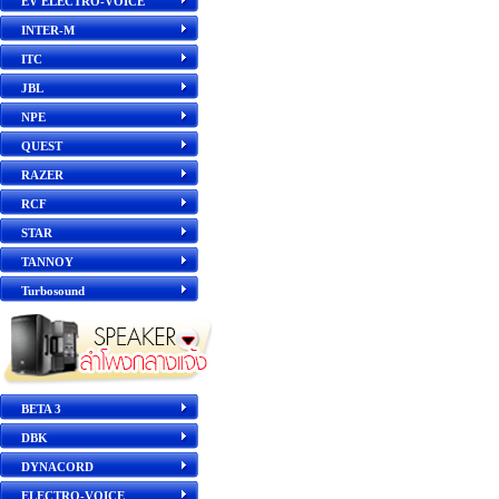
EV ELECTRO-VOICE
INTER-M
ITC
JBL
NPE
QUEST
RAZER
RCF
STAR
TANNOY
Turbosound
BETA 3
DBK
DYNACORD
ELECTRO-VOICE