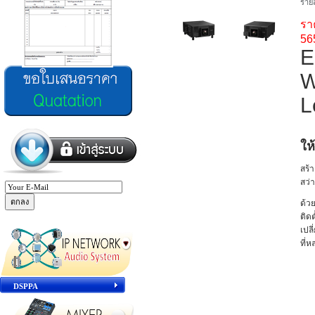
รายล
รา
56
E
W
L
ให
สร้
สว่
ด้ว
ติดต
เปล
ที่
DSPPA