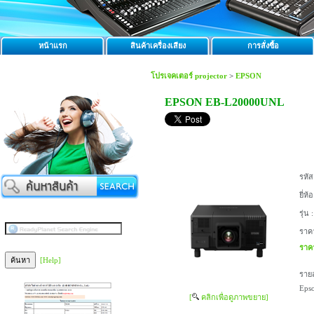
หน้าแรก
สินค้าเครื่องเสียง
การสั่งซื้อ
โปรเจคเตอร์ projector
>
EPSON
EPSON EB-L20000UNL
รหัส
ยี่ห้อ
รุ่น :
ราค
ราค
[Help]
รายล
Eps
[
คลิกเพื่อดูภาพขยาย]