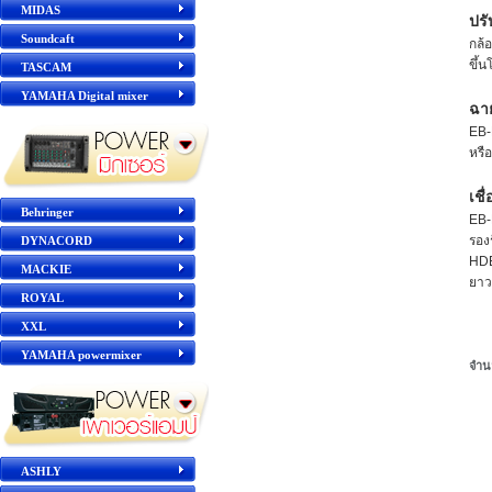
MIDAS
ปรั
Soundcaft
กล้
ขึ้น
TASCAM
YAMAHA Digital mixer
ฉา
EB
หรื
เชื
Behringer
EB
รองร
DYNACORD
HD
MACKIE
ยาว
ROYAL
XXL
YAMAHA powermixer
จำน
ASHLY