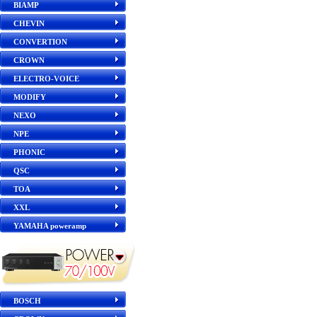
BIAMP
CHEVIN
CONVERTION
CROWN
ELECTRO-VOICE
MODIFY
NEXO
NPE
PHONIC
QSC
TOA
XXL
YAMAHA poweramp
BOSCH