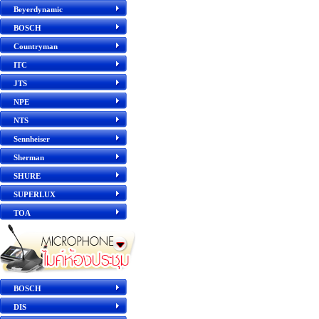
Beyerdynamic
BOSCH
Countryman
ITC
JTS
NPE
NTS
Sennheiser
Sherman
SHURE
SUPERLUX
TOA
BOSCH
DIS