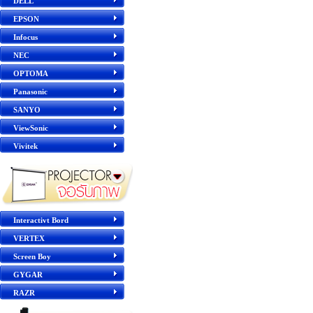
DELL
EPSON
Infocus
NEC
OPTOMA
Panasonic
SANYO
ViewSonic
Vivitek
Interactivt Bord
VERTEX
Screen Boy
GYGAR
RAZR