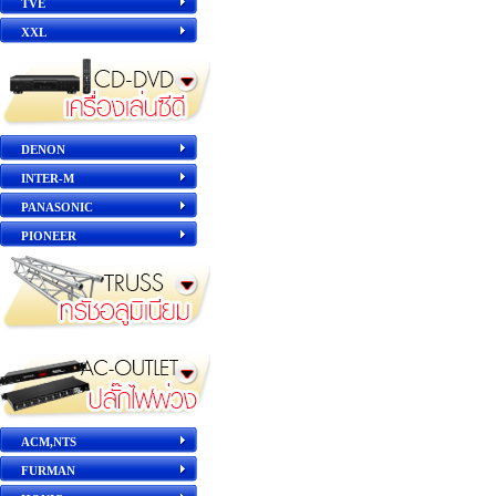
TVE
XXL
DENON
INTER-M
PANASONIC
PIONEER
ACM,NTS
FURMAN