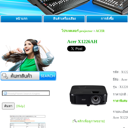
หน้าแรก
สินค้าเครื่องเสียง
การสั่งซื้อ
โปรเจคเตอร์ projector
>
ACER
Acer X1226AH
รหัส :
X12
ยี่ห้อ :
Acer
รุ่น :
X122
ราคาปกติ 
ราคาพิเศษ
[Help]
รายละเอียด
Acer X1226
[
คลิกเพื่อดูภาพขยาย]