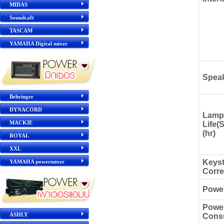
MIDAS
Soundcaft
TASCAM
YAMAHA Digital mixer
Spea
Behringer
DYNACORD
Lamp
MACKIE
Life(
(hr)
ROYAL
XXL
Keys
YAMAHA powermixer
Corre
Powe
Powe
ASHLY
Cons