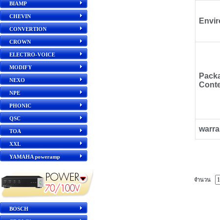
BIAMP
CHEVIN
Envi
CONVERTION
CROWN
ELECTRO-VOICE
MODIFY
Pack
NEXO
Cont
NPE
PHONIC
QSC
warra
TOA
XXL
YAMAHA poweramp
จำนวน
BOSCH