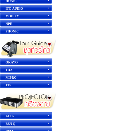
HONIC
ITC-AUDIO
MODIFY
NPE
PHONIC
OKAYO
TOA
MIPRO
JTS
ACER
BEN Q