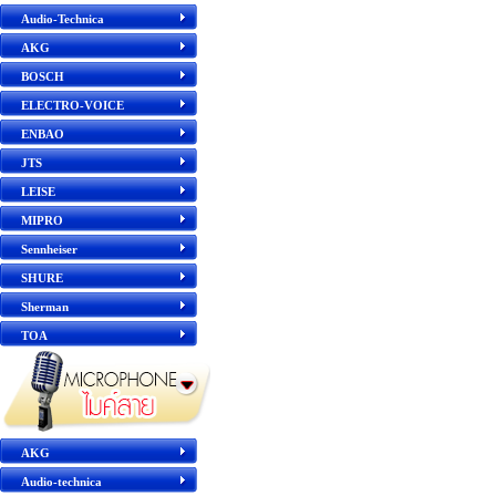
Audio-Technica
AKG
BOSCH
ELECTRO-VOICE
ENBAO
JTS
LEISE
MIPRO
Sennheiser
SHURE
Sherman
TOA
AKG
Audio-technica