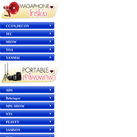
CCON,DECON
JEC
SHOW
TOA
YANMAI
ADS
Behringer
NPE-SHOW
NTS
PEAVEY
SAMSON