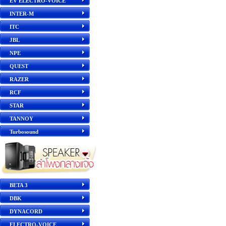
EV ELECTRO-VOICE
INTER-M
ITC
JBL
NPE
QUEST
RAZER
RCF
STAR
TANNOY
Turbosound
BETA 3
DBK
DYNACORD
ELECTRO-VOICE