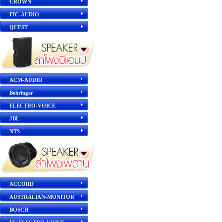
CROWN
ITC-AUDIO
QUEST
ACM-AUDIO
Behringer
ELECTRO-VOICE
JBL
NTS
ACCORD
AUSTRALIAN-MONITOR
BOSCH