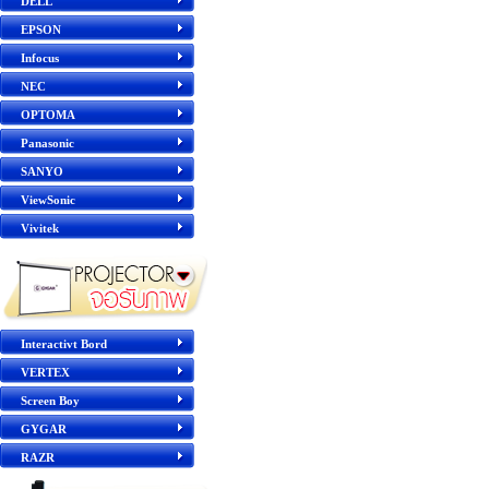
DELL
EPSON
Infocus
NEC
OPTOMA
Panasonic
SANYO
ViewSonic
Vivitek
Interactivt Bord
VERTEX
Screen Boy
GYGAR
RAZR