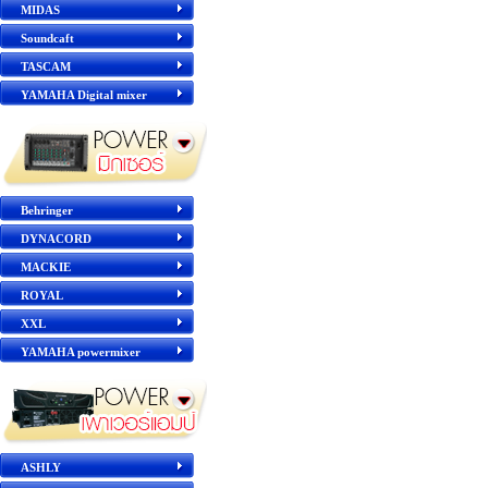
MIDAS
Soundcaft
TASCAM
YAMAHA Digital mixer
Behringer
DYNACORD
MACKIE
ROYAL
XXL
YAMAHA powermixer
ASHLY