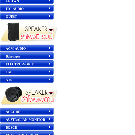
CROWN
ITC-AUDIO
QUEST
ACM-AUDIO
Behringer
ELECTRO-VOICE
JBL
NTS
ACCORD
AUSTRALIAN-MONITOR
BOSCH