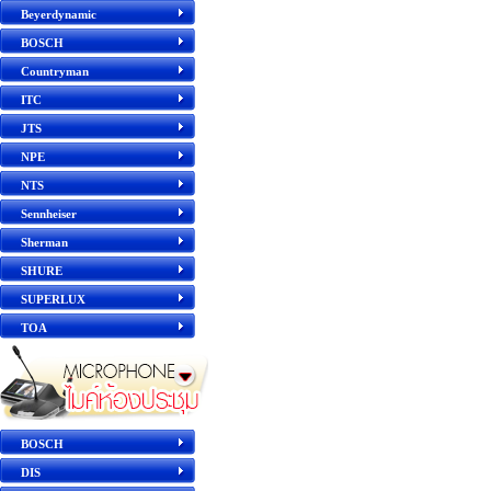
Beyerdynamic
BOSCH
Countryman
ITC
JTS
NPE
NTS
Sennheiser
Sherman
SHURE
SUPERLUX
TOA
BOSCH
DIS