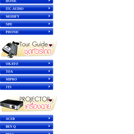
HONIC
ITC-AUDIO
MODIFY
NPE
PHONIC
OKAYO
TOA
MIPRO
JTS
ACER
BEN Q