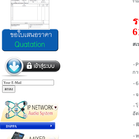
รายล
ร
6
สเ
-P
กา
-6
-จ
-โ
อั
-ฟ
DSPPA
-ห