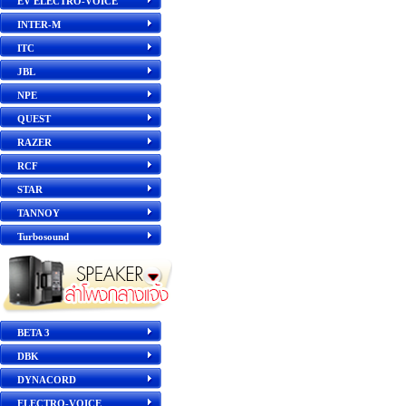
EV ELECTRO-VOICE
INTER-M
ITC
JBL
NPE
QUEST
RAZER
RCF
STAR
TANNOY
Turbosound
BETA 3
DBK
DYNACORD
ELECTRO-VOICE