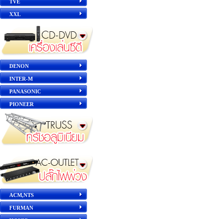
TVE
XXL
DENON
INTER-M
PANASONIC
PIONEER
ACM,NTS
FURMAN