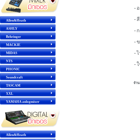
-อ
-ส
Allen&Heath
ASHLY
-ก
Behringer
-ข
MACKIE
-ไ
MIDAS
NTS
-ใ
PHONIC
Soundcraft
จำน
TASCAM
XXL
YAMAHA anlogmixer
Allen&Heath