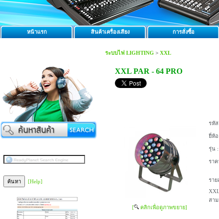
หน้าแรก
สินค้าเครื่องเสียง
การสั่งซื้อ
ระบบไฟ LIGHTING
>
XXL
XXL PAR - 64 PRO
รหัส
ยี่ห้อ
รุ่น :
ราค
รายล
[Help]
XXL
สาม
[
คลิกเพื่อดูภาพขยาย]