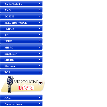
Audio-Technica
AKG
BOSCH
ELECTRO-VOICE
ENBAO
JTS
LEISE
MIPRO
Sennheiser
SHURE
Sherman
TOA
AKG
Audio-technica