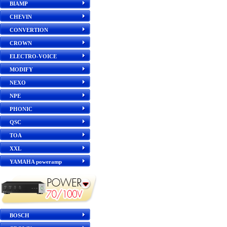
BIAMP
CHEVIN
CONVERTION
CROWN
ELECTRO-VOICE
MODIFY
NEXO
NPE
PHONIC
QSC
TOA
XXL
YAMAHA poweramp
BOSCH