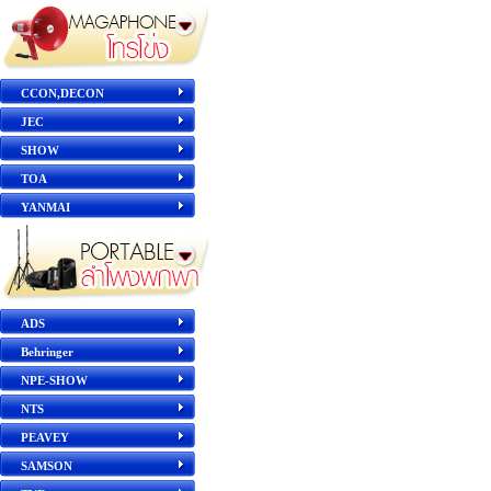
CCON,DECON
JEC
SHOW
TOA
YANMAI
ADS
Behringer
NPE-SHOW
NTS
PEAVEY
SAMSON