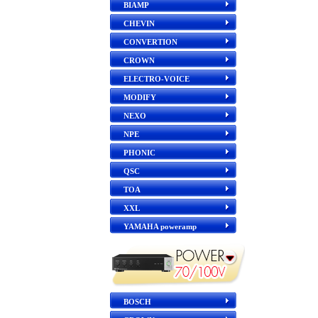
BIAMP
CHEVIN
CONVERTION
CROWN
ELECTRO-VOICE
MODIFY
NEXO
NPE
PHONIC
QSC
TOA
XXL
YAMAHA poweramp
BOSCH