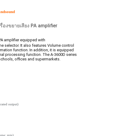
andsound
รื่องขยายเสียง PA amplifier
 PA
amplifier
equipped with
e selector. It also features Volume control
mation function. In addition, it is equipped
nal processing function. The A-3600D series
schools, offices and supermarkets.
rated output)
ume: min)