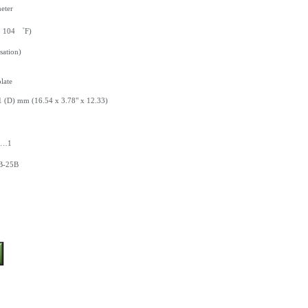
eter
o 104 ゜F)
sation)
late
1 (D) mm (16.54 x 3.78" x 12.33)
) …1
B-25B