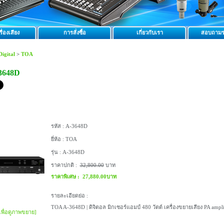
ื่องเสียง
การสั่งซื้อ
เกี่ยวกับเรา
สอบถามร
Digital
>
TOA
3648D
รหัส :
A-3648D
ยี่ห้อ :
TOA
รุ่น :
A-3648D
ราคาปกติ :
32,800.00
บาท
ราคาพิเศษ :
27,880.00บาท
รายละเอียดย่อ :
TOA A-3648D | ดิจิตอล มิกเซอร์แอมป์ 480 วัตต์ เครื่องขยายเสียง PA ampli
เพื่อดูภาพขยาย]