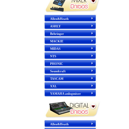
Allen&Heath
ASHLY
Behringer
MACKIE
MIDAS
NTS
PHONIC
Soundcraft
TASCAM
XXL
YAMAHA anlogmixer
Allen&Heath