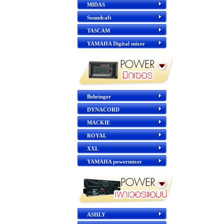
MIDAS
Soundcaft
TASCAM
YAMAHA Digital mixer
Behringer
DYNACORD
MACKIE
ROYAL
XXL
YAMAHA powermixer
ASHLY