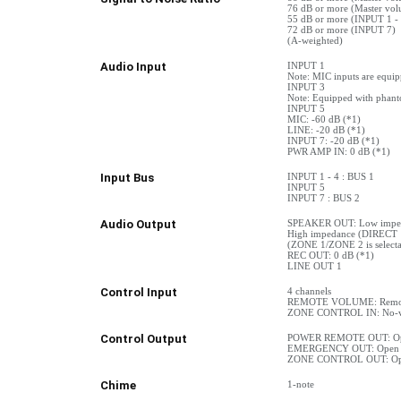
76 dB or more (Master vo
55 dB or more (INPUT 1 - 
72 dB or more (INPUT 7)
(A-weighted)
Audio Input
INPUT 1
Note: MIC inputs are equi
INPUT 3
Note: Equipped with phan
INPUT 5
MIC: -60 dB (*1)
LINE: -20 dB (*1)
INPUT 7: -20 dB (*1)
PWR AMP IN: 0 dB (*1)
Input Bus
INPUT 1 - 4 : BUS 1
INPUT 5
INPUT 7 : BUS 2
Audio Output
SPEAKER OUT: Low impeda
High impedance (DIRECT
(ZONE 1/ZONE 2 is selecta
REC OUT: 0 dB (*1)
LINE OUT 1
Control Input
4 channels
REMOTE VOLUME: Removabl
ZONE CONTROL IN: No-vol
Control Output
POWER REMOTE OUT: Open
EMERGENCY OUT: Open co
ZONE CONTROL OUT: Open
Chime
1-note