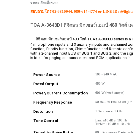
รายละเอียดทั้งหมด :
สอบถามโทร 02-9810944, 080-614-4774 or LINE ID : @light
TOA A-3648D | ดิจิตอล มิกเซอร์แอมป์ 480 วัตต์ เค
ดิจิตอล
มิกเซอร์
แอมป์ 480 วัตต์
TOA
's A-3600D series is a
4
microphone
inputs and 3 auxiliary inputs and 2-channel zon
function, Priority function, Chime function and Remote confir
with a 2-channel input BUS of BUS 1 and BUS 2, and the sig
is ideal for paging announcement and BGM applications in 
Power Source
100 - 240 V AC
Rated Output
480 W
Power/Current Consumption
601 W (rated output)
Frequency Response
50 Hz - 20 kHz ±3 dB (1/8 
Distortion
1 % or less at 1 kHz
Tone Control
Bass: ±10 dB at 100 Hz
Treble: ±10 dB at 10 kHz
Signal to Noise Ratio
88 dB or more (Master vol