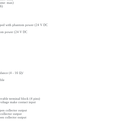
lume: max)
6)
pped with phantom power (24 V DC
tom power (24 V DC
nce (4 - 16 Ω)/
ble
e terminal block (4 pins)
tage make contact input
 collector output
llector output
 collector output