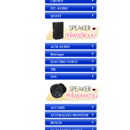
CROWN
ITC-AUDIO
QUEST
ACM-AUDIO
Behringer
ELECTRO-VOICE
JBL
NTS
ACCORD
AUSTRALIAN-MONITOR
BOSCH