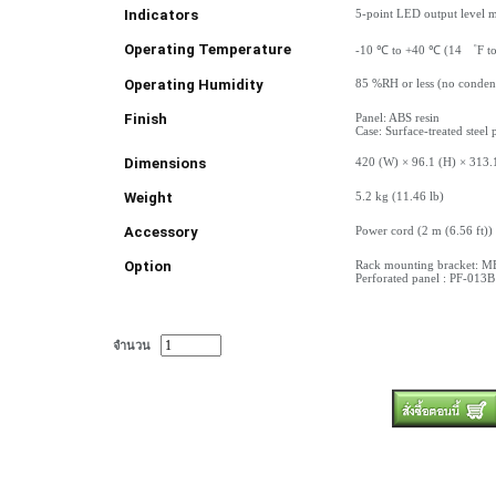
Indicators
5-point LED output level m
Operating Temperature
-10 ℃ to +40 ℃ (14 ゜F t
Operating Humidity
85 %RH or less (no conden
Finish
Panel: ABS resin
Case: Surface-treated steel p
Dimensions
420 (W) × 96.1 (H) × 313.
Weight
5.2 kg (11.46 lb)
Accessory
Power cord (2 m (6.56 ft)
Option
Rack mounting bracket: M
Perforated panel : PF-013B
จำนวน