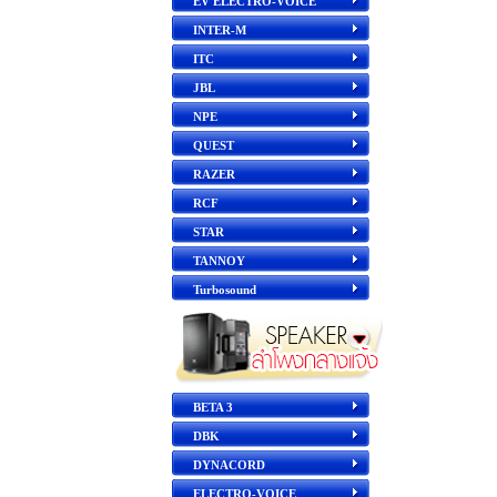
EV ELECTRO-VOICE
INTER-M
ITC
JBL
NPE
QUEST
RAZER
RCF
STAR
TANNOY
Turbosound
BETA 3
DBK
DYNACORD
ELECTRO-VOICE