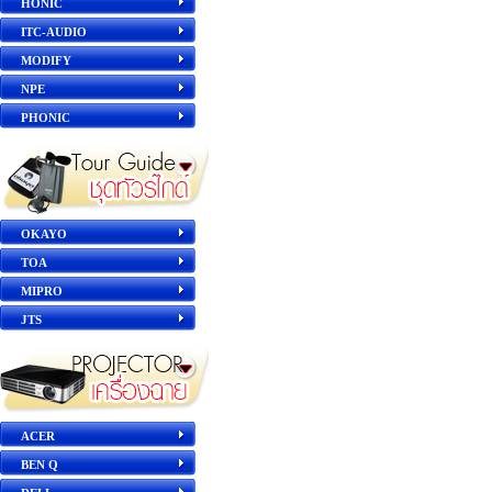
HONIC
ITC-AUDIO
MODIFY
NPE
PHONIC
OKAYO
TOA
MIPRO
JTS
ACER
BEN Q