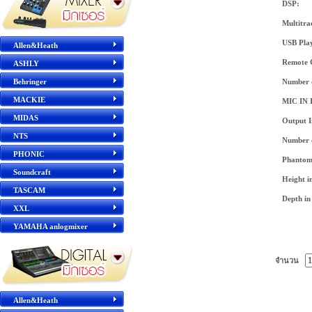
DSP:
Multitra
USB Pla
Allen&Heath
Remote 
ASHLY
Behringer
Number 
MACKIE
MIC IN I
MIDAS
Output I
NTS
Number 
PHONIC
Phantom
Soundcraft
Height 
TASCAM
Depth i
XXL
YAMAHA anlogmixer
จำนวน
Allen&Heath