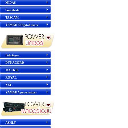
MIDAS
Soundcaft
TASCAM
YAMAHA Digital mixer
Behringer
DYNACORD
MACKIE
ROYAL
XXL
YAMAHA powermixer
ASHLY