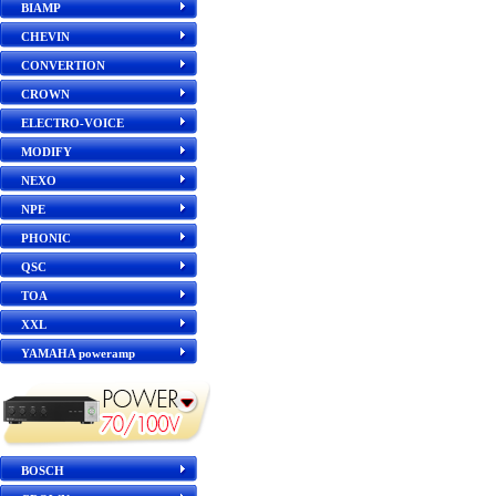
BIAMP
CHEVIN
CONVERTION
CROWN
ELECTRO-VOICE
MODIFY
NEXO
NPE
PHONIC
QSC
TOA
XXL
YAMAHA poweramp
BOSCH