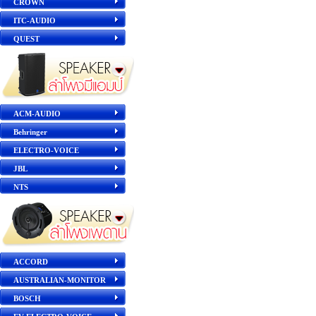
CROWN
ITC-AUDIO
QUEST
ACM-AUDIO
Behringer
ELECTRO-VOICE
JBL
NTS
ACCORD
AUSTRALIAN-MONITOR
BOSCH