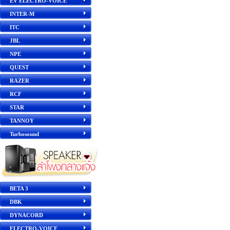
EV ELECTRO-VOICE
INTER-M
ITC
JBL
NPE
QUEST
RAZER
RCF
STAR
TANNOY
Turbosound
BETA 3
DBK
DYNACORD
ELECTRO-VOICE