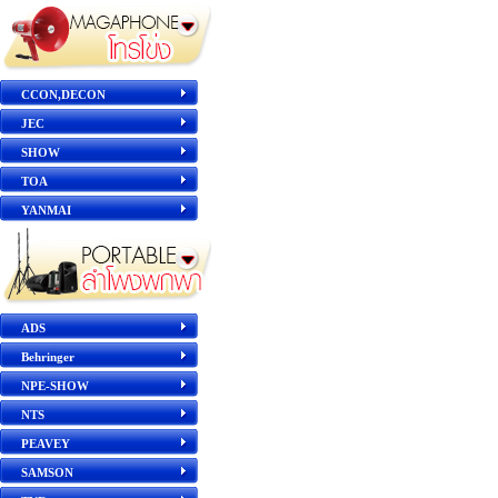
CCON,DECON
JEC
SHOW
TOA
YANMAI
ADS
Behringer
NPE-SHOW
NTS
PEAVEY
SAMSON