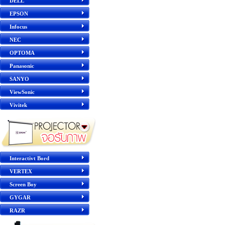
DELL
EPSON
Infocus
NEC
OPTOMA
Panasonic
SANYO
ViewSonic
Vivitek
Interactivt Bord
VERTEX
Screen Boy
GYGAR
RAZR