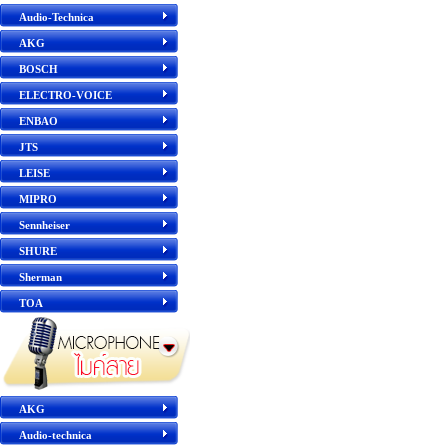
Audio-Technica
AKG
BOSCH
ELECTRO-VOICE
ENBAO
JTS
LEISE
MIPRO
Sennheiser
SHURE
Sherman
TOA
AKG
Audio-technica