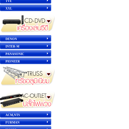
TVE
XXL
DENON
INTER-M
PANASONIC
PIONEER
ACM,NTS
FURMAN