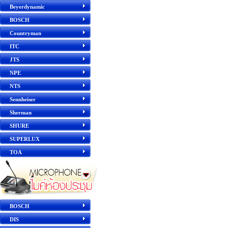
Beyerdynamic
BOSCH
Countryman
ITC
JTS
NPE
NTS
Sennheiser
Sherman
SHURE
SUPERLUX
TOA
BOSCH
DIS