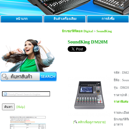
หน้าแรก
สินค้าเครื่องเสียง
การสั่งซื้อ
มิกเซอร์ดิจิตอล Digital
>
SoundKing
SoundKing DM20M
รหัส :
DM2
ยี่ห้อ :
Soun
รุ่น :
DM2
ราคาปกติ 
ราคาพิเศษ
[Help]
รายละเอียด
มิกเซอร์ดิ
[
คลิกเพื่อดูภาพขยาย]
อาหาร