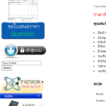
รายละเอียด
ราคาพ
คุณสมบั
มีหน้
20 In
8 XLR
มีช่อ
มี Int
รองรั
มี Eff
100 m
รองรั
สเปค
Model:
DSPPA
Number o