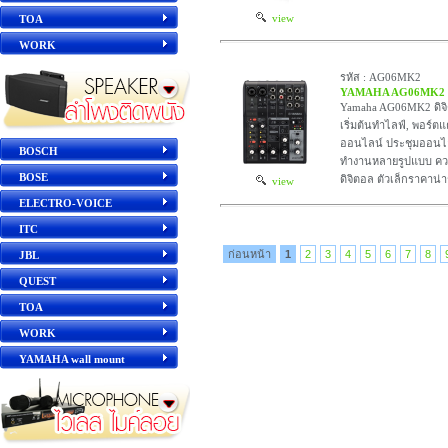
view
TOA
WORK
รหัส : AG06MK2
YAMAHA AG06MK2
Yamaha AG06MK2 ดิจิ
เริ่มต้นทำไลฟ์, พอร์
ออนไลน์ ประชุมออนไล
BOSCH
ทำงานหลายรูปแบบ ความ
BOSE
ดิจิตอล ตัวเล็กราคาน่าร
view
ELECTRO-VOICE
ITC
ก่อนหน้า
1
2
3
4
5
6
7
8
JBL
QUEST
TOA
WORK
YAMAHA wall mount