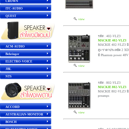
CROWN
ITC-AUDIO
QUEST
view
รหัส : 402-VLZ3
MACKIE 402-VLZ3
MACKIE 402-VLZ3 มิก
ACM-AUDIO
สูง ราคาประหยัด 2 XD
Behringer
มี Phantom power 48
ELECTRO-VOICE
view
JBL
NTS
รหัส : 802-VLZ3
MACKIE 802-VLZ3
MACKIE 802-VLZ3 มิก
preamps
ACCORD
view
AUSTRALIAN-MONITOR
BOSCH