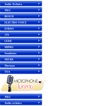
Audio-Technica
AKG
BOSCH
ELECTRO-VOICE
ENBAO
JTS
LEISE
MIPRO
Sennheiser
SHURE
Sherman
TOA
AKG
Audio-technica