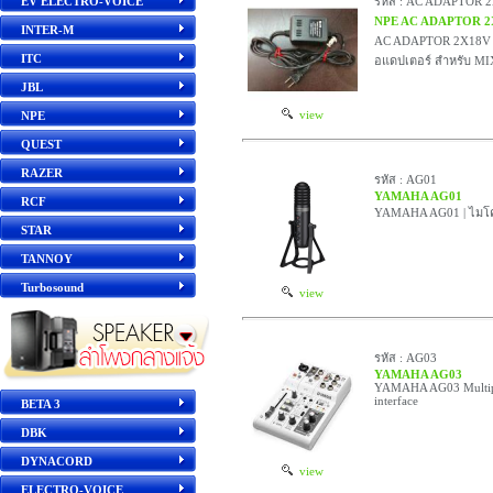
EV ELECTRO-VOICE
รหัส : AC ADAPTOR 2
NPE AC ADAPTOR 2X
INTER-M
AC ADAPTOR 2X18V ร
ITC
อแดปเตอร์ สำหรับ M
JBL
view
NPE
QUEST
RAZER
รหัส : AG01
YAMAHA AG01
RCF
YAMAHA AG01 | ไมโค
STAR
TANNOY
Turbosound
view
รหัส : AG03
YAMAHA AG03
YAMAHA AG03 Multipu
interface
BETA 3
DBK
DYNACORD
view
ELECTRO-VOICE