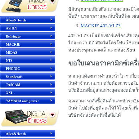
มีอินพุตสายเสียงถึง 12 ช่อง และมี
พื้นที่ขนาดกลางและเป็นพื้นที่ปิด เช
Allen&Heath
MACKIE 402-VLZ3
ASHLY
402-VLZ3 เป็นมิกเซอร์เครื่องเส
Behringer
ได้สะดวก มีตัวยึดไมโครโฟน ใช้งาน
MACKIE
ห้องประชุมขนาดเล็กและห้องเรียน
MIDAS
NTS
ขอใบเสนอราคามิกซ์เครื่
PHONIC
หากคุณต้องการคำแนะนำใด ๆ เกี่ยวกั
Soundcraft
สินค้าจำนวนมาก หรือต้องการขอใบเ
TASCAM
หรืออีเมลที่อยู่ส่วนล่างสุดของหน้าเว
XXL
คุณสามารถสั่งซื้อสินค้าและชำระเงิ
YAMAHA anlogmixer
สินค้าไปยังที่อยู่ที่คุณให้ไว้โดยเร็
บริษัทจัดส่งพัสดุที่เชื่อถือได้
Allen&Heath