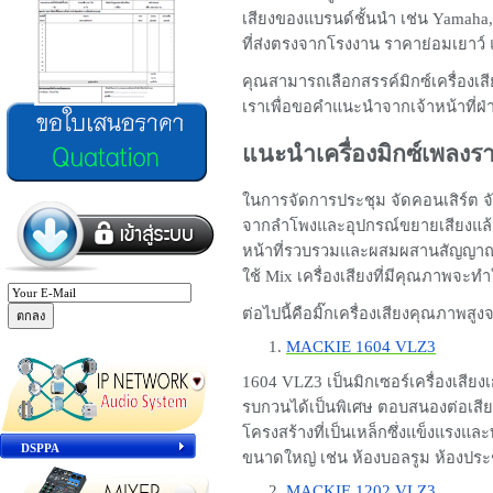
เสียงของแบรนด์ชั้นนำ เช่น Yamaha, 
ที่ส่งตรงจากโรงงาน ราคาย่อมเยาว์
คุณสามารถเลือกสรรค์มิกซ์เครื่องเ
เราเพื่อขอคำแนะนำจากเจ้าหน้าที่ฝ
แนะนำเครื่องมิกซ์เพลงร
ในการจัดการประชุม จัดคอนเสิร์ต จ
จากลำโพงและอุปกรณ์ขยายเสียงแล้ว ม
หน้าที่รวบรวมและผสมผสานสัญญาณเสี
ใช้ Mix เครื่องเสียงที่มีคุณภาพจะทำใ
ต่อไปนี้คือมิ๊กเครื่องเสียงคุณภาพส
MACKIE 1604 VLZ3
1604 VLZ3 เป็นมิกเซอร์เครื่องเสี
รบกวนได้เป็นพิเศษ ตอบสนองต่อเสียงที
โครงสร้างที่เป็นเหล็กซึ่งแข็งแรงแล
DSPPA
ขนาดใหญ่ เช่น ห้องบอลรูม ห้องปร
MACKIE 1202 VLZ3