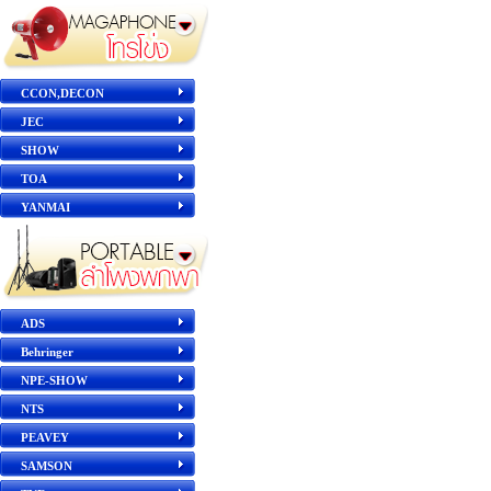
CCON,DECON
JEC
SHOW
TOA
YANMAI
ADS
Behringer
NPE-SHOW
NTS
PEAVEY
SAMSON