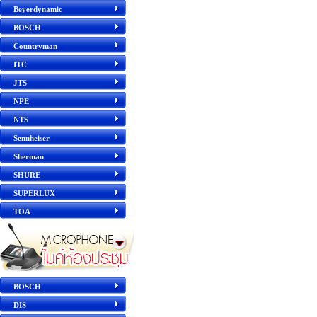
Beyerdynamic
BOSCH
Countryman
ITC
JTS
NPE
NTS
Sennheiser
Sherman
SHURE
SUPERLUX
TOA
BOSCH
DIS