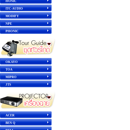
HONIC
ITC-AUDIO
MODIFY
NPE
PHONIC
OKAYO
TOA
MIPRO
JTS
ACER
BEN Q