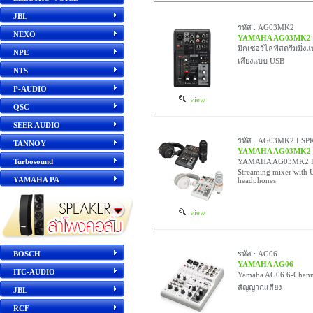
JBL
รหัส : AG03MK2
NEXO
YAMAHA AG03MK2
มิกเซอร์ไลฟ์สตรีมมิ่
NPE
เสียงแบบ USB
NTS
P-AUDIO
view
QSC
SEER AUDIO
รหัส : AG03MK2 LSP
TANNOY
YAMAHA AG03MK2
Turbosound
YAMAHA AG03MK2 LSPK
Streaming mixer with 
YAMAHA PA
headphones
view
BOSCH
รหัส : AG06
YAMAHA AG06
ITC-AUDIO
Yamaha AG06 6-Channe
สัญญาณเสียง
JBL
RCF