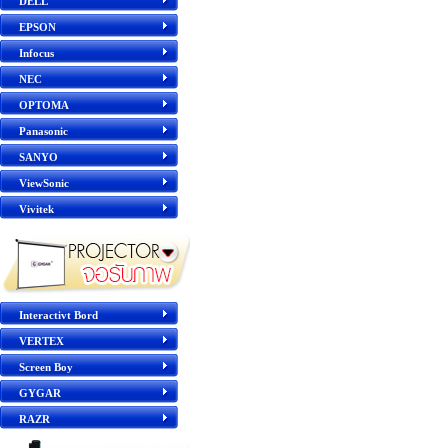
DELL
EPSON
Infocus
NEC
OPTOMA
Panasonic
SANYO
ViewSonic
Vivitek
Interactivt Bord
VERTEX
Screen Boy
GYGAR
RAZR