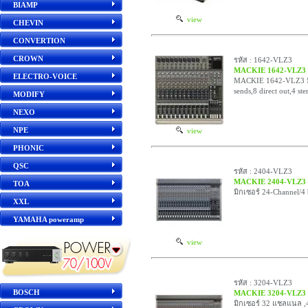
BIAMP
view
CHEVIN
CONVERTION
CROWN
รหัส : 1642-VLZ3
MACKIE 1642-VLZ3
ELECTRO-VOICE
MACKIE 1642-VLZ3 มิก
sends,8 direct out,4 st
MODIFY
NEXO
NPE
view
PHONIC
QSC
รหัส : 2404-VLZ3
MACKIE 2404-VLZ3
TOA
มิกเซอร์ 24-Channel/4 
XXL
YAMAHA poweramp
view
รหัส : 3204-VLZ3
BOSCH
MACKIE 3204-VLZ3
มิกเซอร์ 32 แชลแนล ,