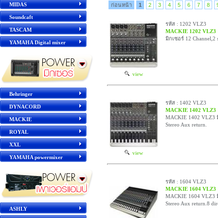
MIDAS
ก่อนหน้า
1
2
3
4
5
6
7
8
Soundcaft
รหัส : 1202 VLZ3
TASCAM
MACKIE 1202 VLZ3
มิกเซอร์ 12 Channel,2 
YAMAHA Digital mixer
view
Behringer
รหัส : 1402 VLZ3
DYNACORD
MACKIE 1402 VLZ3
MACKIE 1402 VLZ3 มิก
MACKIE
Stereo Aux return.
ROYAL
XXL
view
YAMAHA powermixer
รหัส : 1604 VLZ3
MACKIE 1604 VLZ3
MACKIE 1604 VLZ3 มิก
Stereo Aux return.8 dir
ASHLY