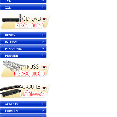
TVE
XXL
DENON
INTER-M
PANASONIC
PIONEER
ACM,NTS
FURMAN