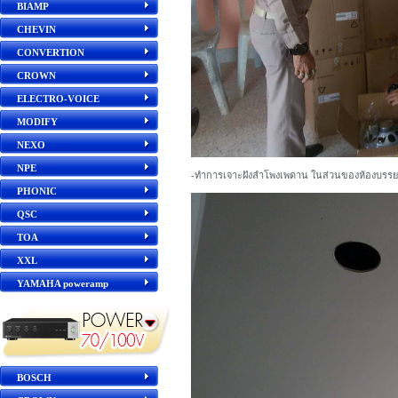
BIAMP
CHEVIN
CONVERTION
CROWN
ELECTRO-VOICE
MODIFY
NEXO
NPE
-ทำการเจาะฝังลำโพงเพดาน ในส่วนของห้องบรรย
PHONIC
QSC
TOA
XXL
YAMAHA poweramp
BOSCH