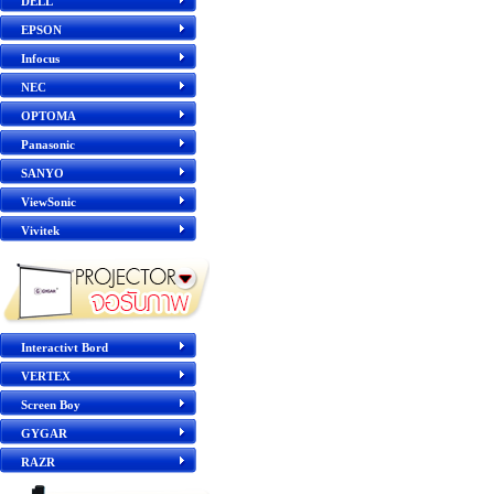
DELL
EPSON
Infocus
NEC
OPTOMA
Panasonic
SANYO
ViewSonic
Vivitek
Interactivt Bord
VERTEX
Screen Boy
GYGAR
RAZR