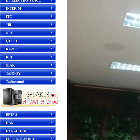
EV ELECTRO-VOICE
INTER-M
ITC
JBL
NPE
QUEST
RAZER
RCF
STAR
TANNOY
Turbosound
BETA 3
DBK
DYNACORD
ELECTRO-VOICE