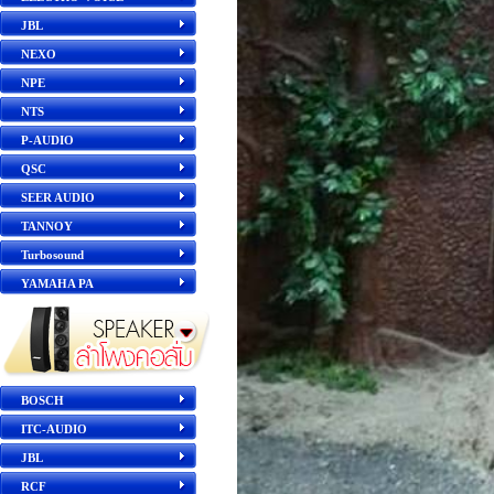
JBL
NEXO
NPE
NTS
P-AUDIO
QSC
SEER AUDIO
TANNOY
Turbosound
YAMAHA PA
BOSCH
ITC-AUDIO
JBL
RCF