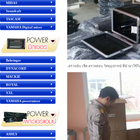
MIDAS
Soundcaft
TASCAM
YAMAHA Digital mixer
Behringer
-ตรวจนับ เช็ค ตรวจสอบ วัสดุอุปกรณ์ ที่นำมาใช้ใน
DYNACORD
MACKIE
ROYAL
XXL
YAMAHA powermixer
ASHLY