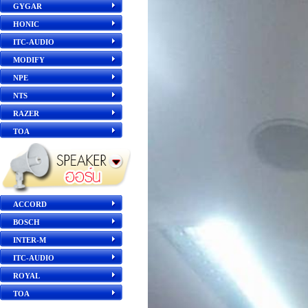
GYGAR
HONIC
ITC-AUDIO
MODIFY
NPE
NTS
RAZER
TOA
ACCORD
BOSCH
INTER-M
ITC-AUDIO
ROYAL
TOA