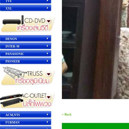
TVE
XXL
DENON
INTER-M
PANASONIC
PIONEER
« Back
ACM,NTS
FURMAN
ผลงานการติดตั้ง