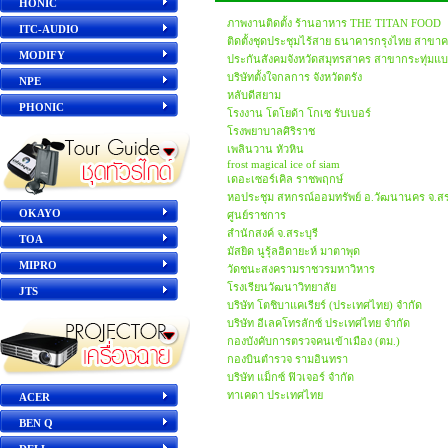
HONIC
ภาพงานติดตั้ง ร้านอาหาร THE TITAN FOOD
ITC-AUDIO
ติดตั้งชุดประชุมไร้สาย ธนาคารกรุงไทย สาข
MODIFY
ประกันสังคมจังหวัดสมุทรสาคร สาขากระทุ่มแ
บริษัทตั้งใจกลการ จังหวัดตรัง
NPE
หลับดีสยาม
PHONIC
โรงงาน โตโยด้า โกเซ รับเบอร์
โรงพยาบาลศิริราช
เพลินวาน หัวหิน
frost magical ice of siam
เดอะเซอร์เคิล ราชพฤกษ์
หอประชุม สหกรณ์ออมทรัพย์ อ.วัฒนานคร จ.ส
OKAYO
ศูนย์ราชการ
สำนักสงค์ จ.สระบุรี
TOA
มัสยิด นูรุ้ลฮิดายะห์ มาตาพุด
MIPRO
วัดชนะสงครามราชวรมหาวิหาร
โรงเรียนวัฒนาวิทยาลัย
JTS
บริษัท โตชิบาแคเรียร์ (ประเทศไทย) จำกัด
บริษัท อีเลคโทรลักซ์ ประเทศไทย จำกัด
กองบังคับการตรวจคนเข้าเมือง (ตม.)
กองบินตำรวจ รามอินทรา
บริษัท แม็กซ์ ฟิวเจอร์ จํากัด
ทาเคดา ประเทศไทย
ACER
BEN Q