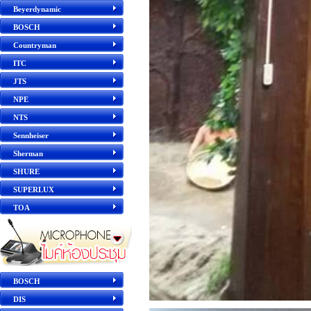
Beyerdynamic
BOSCH
Countryman
ITC
JTS
NPE
NTS
Sennheiser
Sherman
SHURE
SUPERLUX
TOA
BOSCH
DIS