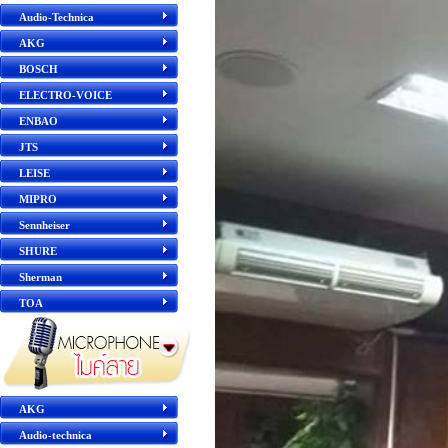
Audio-Technica
AKG
BOSCH
ELECTRO-VOICE
ENBAO
JTS
LEISE
MIPRO
Sennheiser
SHURE
Sherman
TOA
AKG
Audio-technica