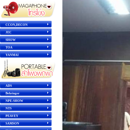
CCON,DECON
JEC
SHOW
TOA
YANMAI
ADS
Behringer
NPE-SHOW
NTS
PEAVEY
SAMSON