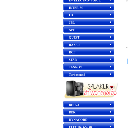
EV ELECTRO-VOICE
INTER-M
ITC
JBL
NPE
QUEST
RAZER
RCF
STAR
TANNOY
Turbosound
BETA 3
DBK
DYNACORD
ELECTRO-VOICE