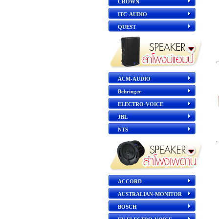
CROWN
ITC-AUDIO
QUEST
ACM-AUDIO
Behringer
ELECTRO-VOICE
JBL
NTS
ACCORD
AUSTRALIAN-MONITOR
BOSCH