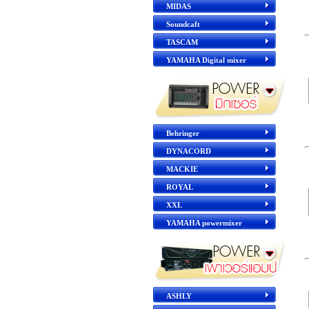
MIDAS
Soundcaft
TASCAM
YAMAHA Digital mixer
Behringer
DYNACORD
MACKIE
ROYAL
XXL
YAMAHA powermixer
ASHLY