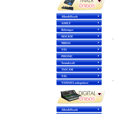
Allen&Heath
ASHLY
Behringer
MACKIE
MIDAS
NTS
PHONIC
Soundcraft
TASCAM
XXL
YAMAHA anlogmixer
Allen&Heath