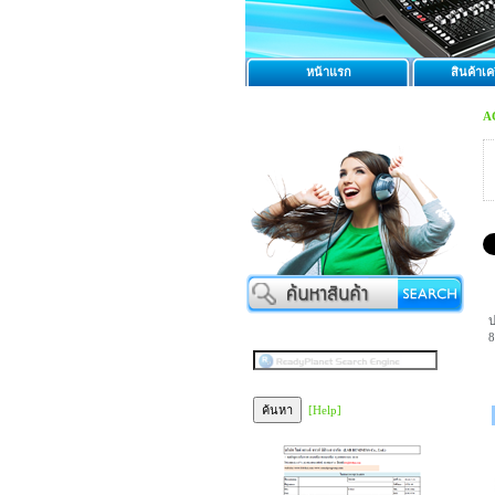
หน้าแรก
สินค้าเคร
A
ป
8
[Help]