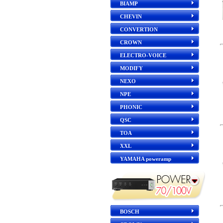
BIAMP
CHEVIN
CONVERTION
CROWN
ELECTRO-VOICE
MODIFY
NEXO
NPE
PHONIC
QSC
TOA
XXL
YAMAHA poweramp
BOSCH