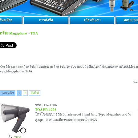
ื่องเสียง
การสั่งซื้อ
เกี่ยวกับเรา
สอบถามร
ทรโข่ง Magaphone
>
TOA
OA Megaphone,โทรโข่ง,แบบสะพาย,โทรโข่ง,โทรโข่งแบบมือถือ,โทรโข่งแบบสะพายไหล่,Megap
ype,Megaphones TOA
Vie
ก่อนหน้า
1
2
ถัดไป
รหัส : ER-1206
TOA ER-1206
โทรโข่งแบบมือถือ Splash-proof Hand Grip Type Megaphones 6 W
สูงสุด 10 W และมีการออกแบบกันน้ำ IPX5
view