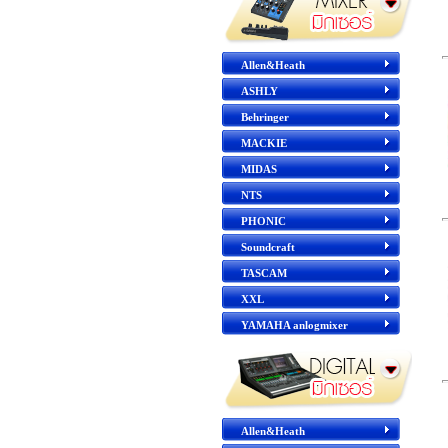
Allen&Heath
ASHLY
Behringer
MACKIE
MIDAS
NTS
PHONIC
Soundcraft
TASCAM
XXL
YAMAHA anlogmixer
Allen&Heath