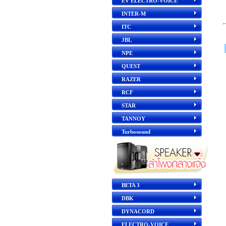
EV ELECTRO-VOICE
INTER-M
ITC
JBL
NPE
QUEST
RAZER
RCF
STAR
TANNOY
Turbosound
BETA 3
DBK
DYNACORD
ELECTRO-VOICE