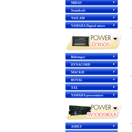
MIDAS
Soundcaft
TASCAM
YAMAHA Digital mixer
Behringer
DYNACORD
MACKIE
ROYAL
XXL
YAMAHA powermixer
ASHLY