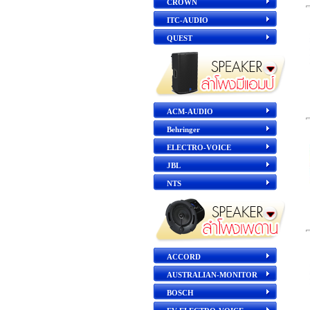
CROWN
ITC-AUDIO
QUEST
ACM-AUDIO
Behringer
ELECTRO-VOICE
JBL
NTS
ACCORD
AUSTRALIAN-MONITOR
BOSCH