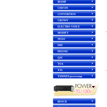
BIAMP
CHEVIN
CONVERTION
CROWN
ELECTRO-VOICE
MODIFY
NEXO
NPE
PHONIC
QSC
TOA
XXL
YAMAHA poweramp
BOSCH