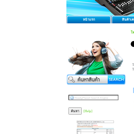
หน้าแรก
สินค้าเคร
โ
T
T
[Help]