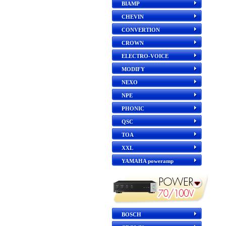
BIAMP
CHEVIN
CONVERTION
CROWN
ELECTRO-VOICE
MODIFY
NEXO
NPE
PHONIC
QSC
TOA
XXL
YAMAHA poweramp
BOSCH