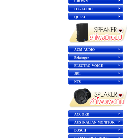
CROWN
ITC-AUDIO
QUEST
ACM-AUDIO
Behringer
ELECTRO-VOICE
JBL
NTS
ACCORD
AUSTRALIAN-MONITOR
BOSCH