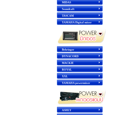
MIDAS
Soundcaft
TASCAM
YAMAHA Digital mixer
Behringer
DYNACORD
MACKIE
ROYAL
XXL
YAMAHA powermixer
ASHLY