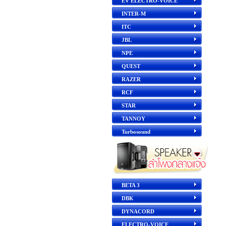
EV ELECTRO-VOICE
INTER-M
ITC
JBL
NPE
QUEST
RAZER
RCF
STAR
TANNOY
Turbosound
BETA 3
DBK
DYNACORD
ELECTRO-VOICE