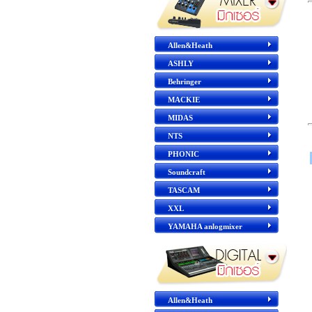
Allen&Heath
ASHLY
Behringer
MACKIE
MIDAS
NTS
PHONIC
Soundcraft
TASCAM
XXL
YAMAHA anlogmixer
Allen&Heath