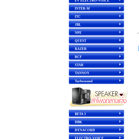
EV ELECTRO-VOICE
INTER-M
ITC
JBL
NPE
QUEST
RAZER
RCF
STAR
TANNOY
Turbosound
BETA 3
DBK
DYNACORD
ELECTRO-VOICE