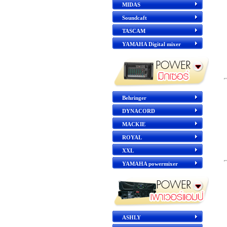
MIDAS
Soundcaft
TASCAM
YAMAHA Digital mixer
Behringer
DYNACORD
MACKIE
ROYAL
XXL
YAMAHA powermixer
ASHLY