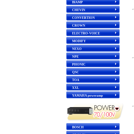
BIAMP
CHEVIN
CONVERTION
CROWN
ELECTRO-VOICE
MODIFY
NEXO
NPE
PHONIC
QSC
TOA
XXL
YAMAHA poweramp
BOSCH