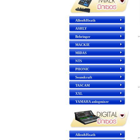
Allen&Heath
ASHLY
Behringer
MACKIE
MIDAS
NTS
PHONIC
Soundcraft
TASCAM
XXL
YAMAHA anlogmixer
Allen&Heath