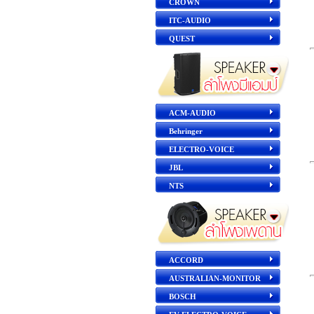
CROWN
ITC-AUDIO
QUEST
ACM-AUDIO
Behringer
ELECTRO-VOICE
JBL
NTS
ACCORD
AUSTRALIAN-MONITOR
BOSCH