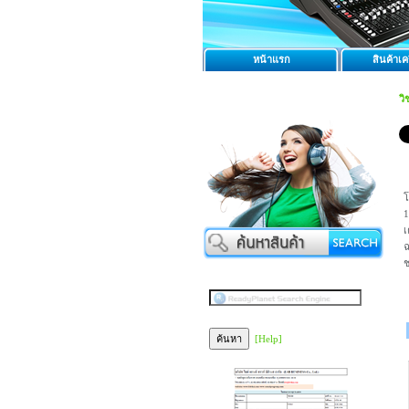
หน้าแรก
สินค้าเคร
วิ
โ
1
เ
ฉ
ช
[Help]