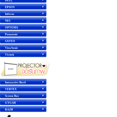
DELL
EPSON
Infocus
NEC
OPTOMA
Panasonic
SANYO
ViewSonic
Vivitek
Interactivt Bord
VERTEX
Screen Boy
GYGAR
RAZR