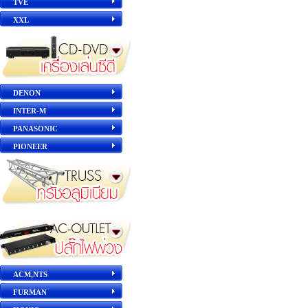
TVE
XXL
DENON
INTER-M
PANASONIC
PIONEER
ACM,NTS
FURMAN