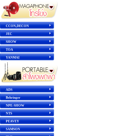
CCON,DECON
JEC
SHOW
TOA
YANMAI
ADS
Behringer
NPE-SHOW
NTS
PEAVEY
SAMSON