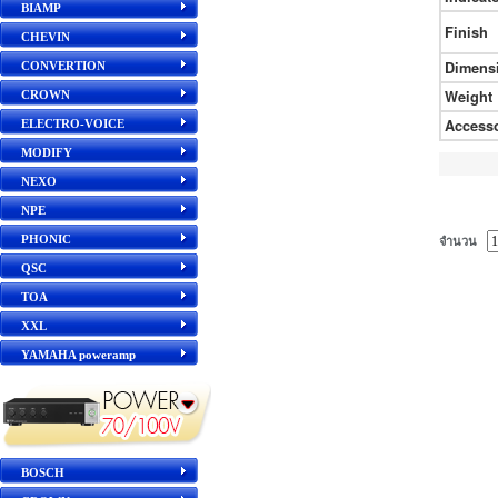
BIAMP
Finish
CHEVIN
Dimens
CONVERTION
Weight
CROWN
Access
ELECTRO-VOICE
MODIFY
NEXO
NPE
PHONIC
จำนวน
QSC
TOA
XXL
YAMAHA poweramp
BOSCH