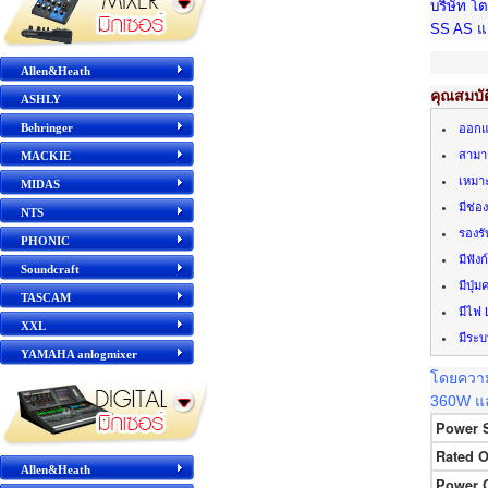
บริษัท โ
SS AS แ
Allen&Heath
คุณสมบัต
ASHLY
Behringer
ออกแ
สามาร
MACKIE
เหมาะ
MIDAS
มีช่อ
NTS
รองรั
PHONIC
มีฟัง
Soundcraft
มีปุ่
TASCAM
มีไฟ
XXL
มีระบ
YAMAHA anlogmixer
โดยความแ
360W และ
Power 
Rated O
Allen&Heath
Power 