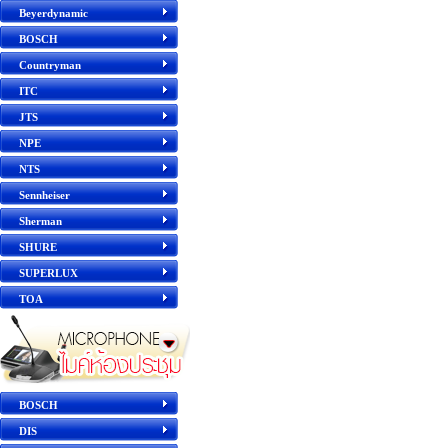
Beyerdynamic
BOSCH
Countryman
ITC
JTS
NPE
NTS
Sennheiser
Sherman
SHURE
SUPERLUX
TOA
BOSCH
DIS