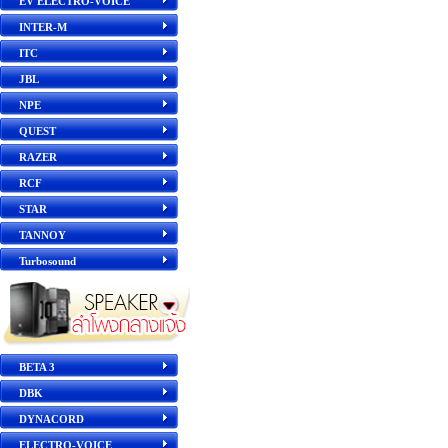
EV ELECTRO-VOICE
INTER-M
ITC
JBL
NPE
QUEST
RAZER
RCF
STAR
TANNOY
Turbosound
BETA 3
DBK
DYNACORD
ELECTRO-VOICE