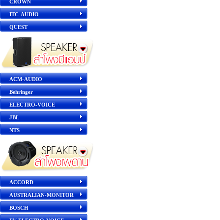
CROWN
ITC-AUDIO
QUEST
ACM-AUDIO
Behringer
ELECTRO-VOICE
JBL
NTS
ACCORD
AUSTRALIAN-MONITOR
BOSCH