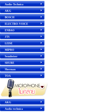
Audio-Technica
AKG
BOSCH
ELECTRO-VOICE
ENBAO
JTS
LEISE
MIPRO
Sennheiser
SHURE
Sherman
TOA
AKG
Audio-technica