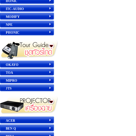
HONIC
ITC-AUDIO
MODIFY
NPE
PHONIC
OKAYO
TOA
MIPRO
JTS
ACER
BEN Q