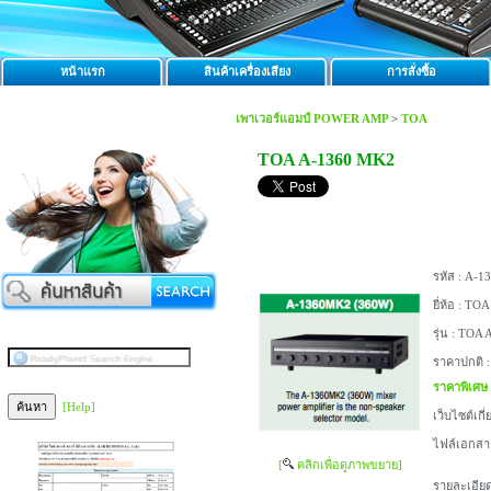
หน้าแรก
สินค้าเครื่องเสียง
การสั่งซื้อ
เพาเวอร์แอมป์ POWER AMP
>
TOA
TOA A-1360 MK2
รหัส :
A-13
ยี่ห้อ :
TOA
รุ่น :
TOA A
ราคาปกติ 
ราคาพิเศษ
[Help]
เว็บไซต์เกี่
ไฟล์เอกสา
[
คลิกเพื่อดูภาพขยาย]
รายละเอียด