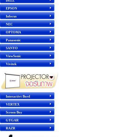
DELL
EPSON
Infocus
NEC
OPTOMA
Panasonic
SANYO
ViewSonic
Vivitek
Interactivt Bord
VERTEX
Screen Boy
GYGAR
RAZR