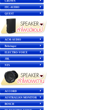
CROWN
ITC-AUDIO
QUEST
ACM-AUDIO
Behringer
ELECTRO-VOICE
JBL
NTS
ACCORD
AUSTRALIAN-MONITOR
BOSCH