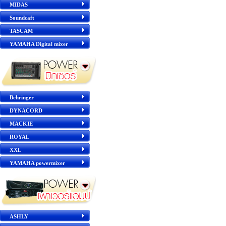
MIDAS
Soundcaft
TASCAM
YAMAHA Digital mixer
Behringer
DYNACORD
MACKIE
ROYAL
XXL
YAMAHA powermixer
ASHLY