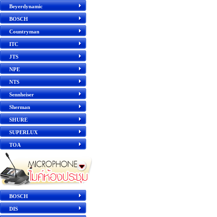
Beyerdynamic
BOSCH
Countryman
ITC
JTS
NPE
NTS
Sennheiser
Sherman
SHURE
SUPERLUX
TOA
BOSCH
DIS