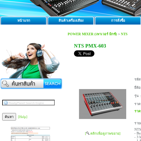
หน้าแรก
สินค้าเครื่องเสียง
การสั่งซื้อ
POWER MIXER (เพาเวอร์ มิกซ์)
>
NTS
NTS PMX-603
รหัส
ยี่ห้อ
รุ่น :
ราค
ราค
[Help]
รายล
NTS
- Bu
[
คลิกเพื่อดูภาพขยาย]
- 3 
- 1 