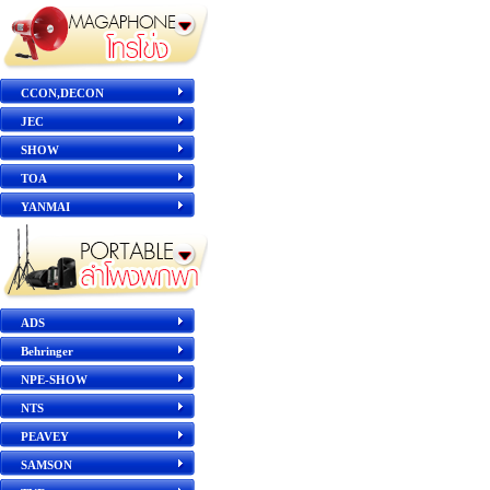
CCON,DECON
JEC
SHOW
TOA
YANMAI
ADS
Behringer
NPE-SHOW
NTS
PEAVEY
SAMSON