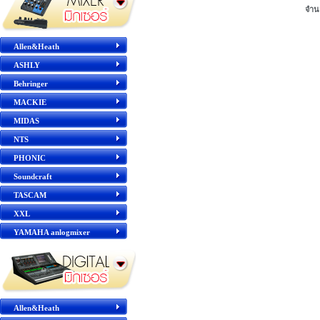
จำน
Allen&Heath
ASHLY
Behringer
MACKIE
MIDAS
NTS
PHONIC
Soundcraft
TASCAM
XXL
YAMAHA anlogmixer
Allen&Heath