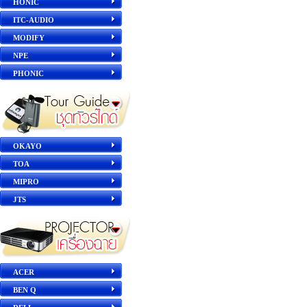
HONIC
ITC-AUDIO
MODIFY
NPE
PHONIC
OKAYO
TOA
MIPRO
JTS
ACER
BEN Q