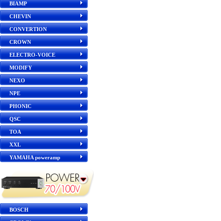
BIAMP
CHEVIN
CONVERTION
CROWN
ELECTRO-VOICE
MODIFY
NEXO
NPE
PHONIC
QSC
TOA
XXL
YAMAHA poweramp
BOSCH