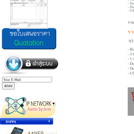
- Du
- Du
- US
รายล
รา
NT
- Bu
- 3
- 1
- D
- D
- U
DSPPA