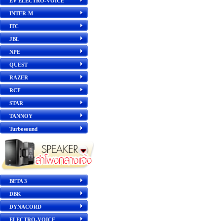
EV ELECTRO-VOICE
INTER-M
ITC
JBL
NPE
QUEST
RAZER
RCF
STAR
TANNOY
Turbosound
BETA 3
DBK
DYNACORD
ELECTRO-VOICE