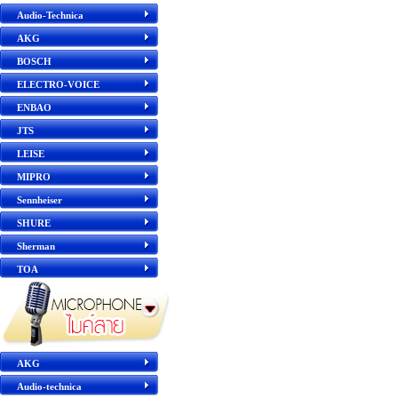
Audio-Technica
AKG
BOSCH
ELECTRO-VOICE
ENBAO
JTS
LEISE
MIPRO
Sennheiser
SHURE
Sherman
TOA
AKG
Audio-technica