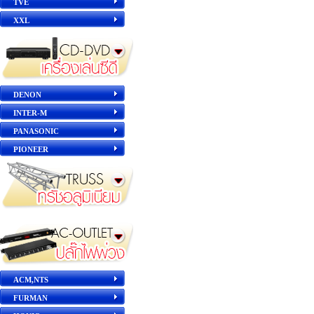
TVE
XXL
DENON
INTER-M
PANASONIC
PIONEER
ACM,NTS
FURMAN