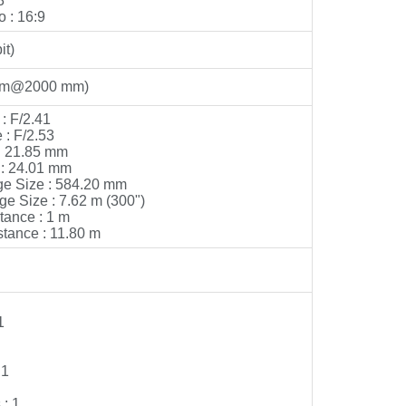
3
 : 16:9
it)
0 mm@2000 mm)
: F/2.41
: F/2.53
: 21.85 mm
: 24.01 mm
e Size : 584.20 mm
 Size : 7.62 m (300")
tance : 1 m
tance : 11.80 m
1
 1
: 1