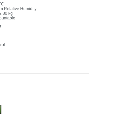
0°C
m Relative Humidity
2.80 kg
Mountable
r
rol