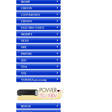
BIAMP
CHEVIN
CONVERTION
CROWN
ELECTRO-VOICE
MODIFY
NEXO
NPE
PHONIC
QSC
TOA
XXL
YAMAHA poweramp
BOSCH