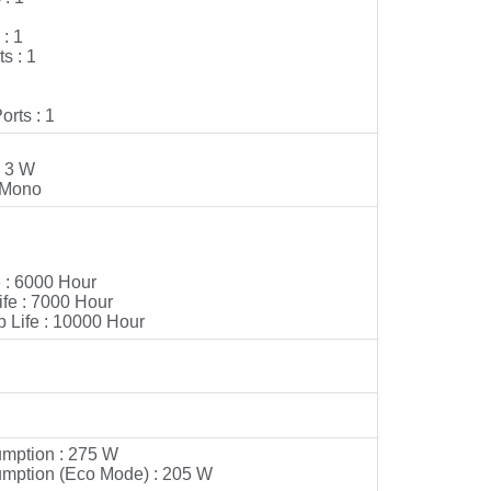
: 1
s : 1
rts : 1
: 3 W
 Mono
 : 6000 Hour
e : 7000 Hour
Life : 10000 Hour
mption : 275 W
mption (Eco Mode) : 205 W