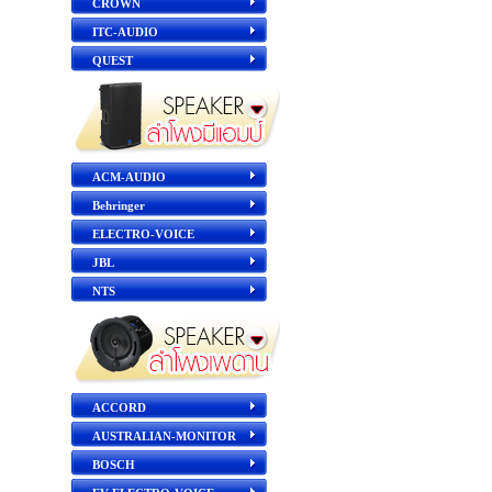
CROWN
ITC-AUDIO
QUEST
ACM-AUDIO
Behringer
ELECTRO-VOICE
JBL
NTS
ACCORD
AUSTRALIAN-MONITOR
BOSCH