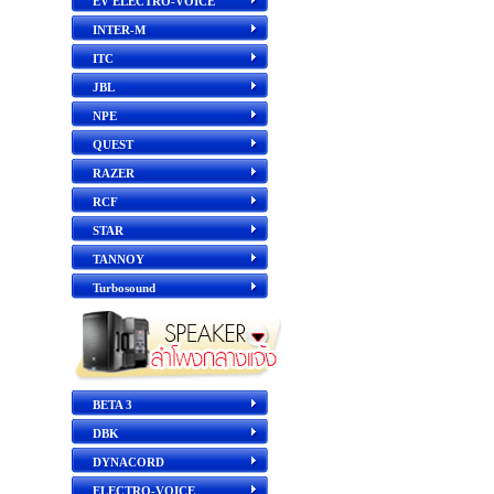
EV ELECTRO-VOICE
INTER-M
ITC
JBL
NPE
QUEST
RAZER
RCF
STAR
TANNOY
Turbosound
BETA 3
DBK
DYNACORD
ELECTRO-VOICE