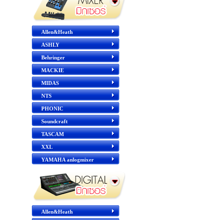
Allen&Heath
ASHLY
Behringer
MACKIE
MIDAS
NTS
PHONIC
Soundcraft
TASCAM
XXL
YAMAHA anlogmixer
Allen&Heath