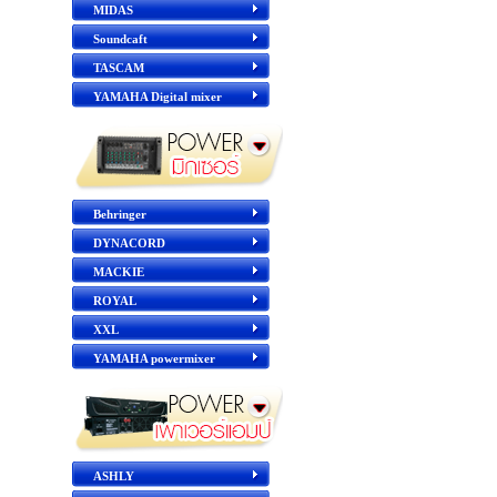
MIDAS
Soundcaft
TASCAM
YAMAHA Digital mixer
Behringer
DYNACORD
MACKIE
ROYAL
XXL
YAMAHA powermixer
ASHLY