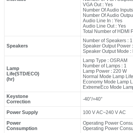
VGA Out : Yes
Number Of Audio Inputs 
Number Of Audio Output
Audio Line In : Yes
Audio Line Out : Yes
Total Number of HDMI Po
Number of Speakers : 1
Speakers
Speaker Output Power 
Speaker Output Mode :
Lamp Type : OSRAM
Number of Lamps : 1
Lamp
Lamp Power : 220 W
Life(STD/ECO)
Normal Mode Lamp Life
(hr)
Economy Mode Lamp Lif
ExtremeEco Mode Lamp 
Keystone
-40°/+40°
Correction
Power Supply
100 V AC~240 V AC
Power
Operating Power Consu
Consumption
Operating Power Consu