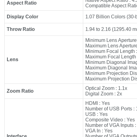
Native Aspect Ratio : 4:
Aspect Ratio
Compatible Aspect Ratio
Display Color
1.07 Billion Colors (30-b
Throw Ratio
1.94 to 2.16 (1295.4
Minimum Lens Aperture 
Maximum Lens Aperture 
Minimum Focal Length 
Maximum Focal Length 
Lens
Minimum Diagonal Imag
Maximum Diagonal Image
Minimum Projection Dis
Maximum Projection Dis
Optical Zoom : 1.1x
Zoom Ratio
Digital Zoom : 2x
HDMI : Yes
Number of USB Ports : 
USB : Yes
Composite Video : Yes
Number of VGA Inputs :
VGA In : Yes
Interface
Number of VGA Outputs 