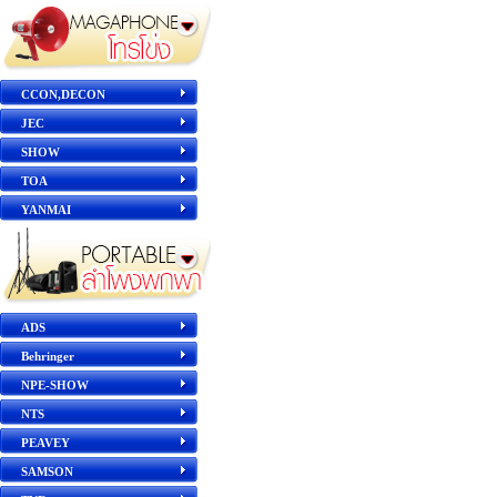
CCON,DECON
JEC
SHOW
TOA
YANMAI
ADS
Behringer
NPE-SHOW
NTS
PEAVEY
SAMSON