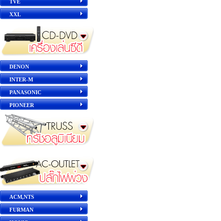
TVE
XXL
DENON
INTER-M
PANASONIC
PIONEER
ACM,NTS
FURMAN