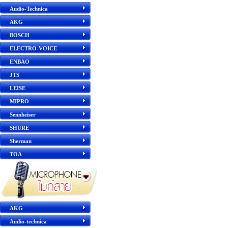
Audio-Technica
AKG
BOSCH
ELECTRO-VOICE
ENBAO
JTS
LEISE
MIPRO
Sennheiser
SHURE
Sherman
TOA
AKG
Audio-technica