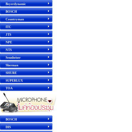
Beyerdynamic
BOSCH
Countryman
ITC
JTS
NPE
NTS
Sennheiser
Sherman
SHURE
SUPERLUX
TOA
BOSCH
DIS