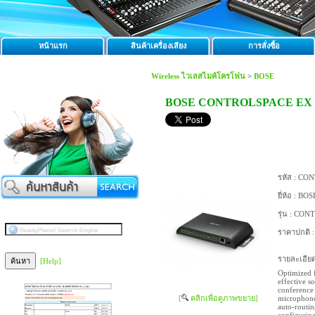
หน้าแรก
สินค้าเครื่องเสียง
การสั่งซื้อ
Wireless ไวเลสไมค์โครโฟน
>
BOSE
BOSE CONTROLSPACE EX 4
รหัส :
CONT
ยี่ห้อ :
BOS
รุ่น :
CONTR
ราคาปกติ 
รายละเอียด
[Help]
Optimized 
effective s
conference 
[
คลิกเพื่อดูภาพขยาย]
microphone
auto-routin