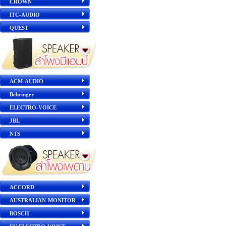
CROWN
ITC-AUDIO
QUEST
ACM-AUDIO
Behringer
ELECTRO-VOICE
JBL
NTS
ACCORD
AUSTRALIAN-MONITOR
BOSCH