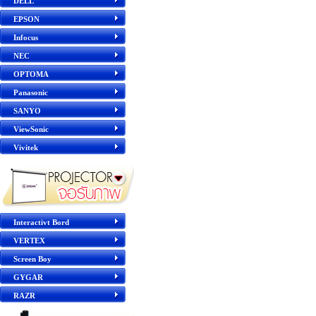
DELL
EPSON
Infocus
NEC
OPTOMA
Panasonic
SANYO
ViewSonic
Vivitek
Interactivt Bord
VERTEX
Screen Boy
GYGAR
RAZR