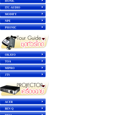
HONIC
ITC-AUDIO
MODIFY
NPE
PHONIC
OKAYO
TOA
MIPRO
JTS
ACER
BEN Q