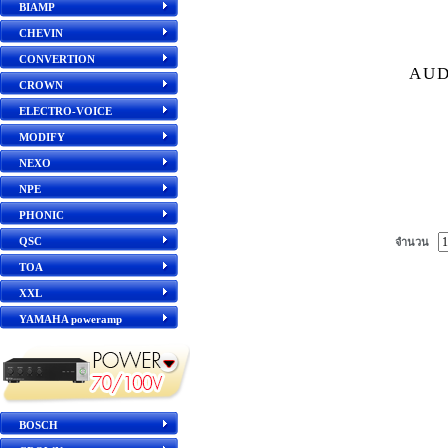
BIAMP
CHEVIN
CONVERTION
AUD
CROWN
ELECTRO-VOICE
MODIFY
NEXO
NPE
PHONIC
QSC
จำนวน
TOA
XXL
YAMAHA poweramp
BOSCH