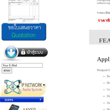
configurin
without re
รายละเอียด
ราคาพิ
FE
Appl
Designed fo
Bo
Me
Co
Di
DSPPA
Au
Mu