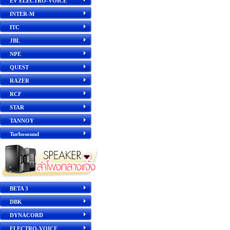
EV ELECTRO-VOICE
INTER-M
ITC
JBL
NPE
QUEST
RAZER
RCF
STAR
TANNOY
Turbosound
BETA 3
DBK
DYNACORD
ELECTRO-VOICE