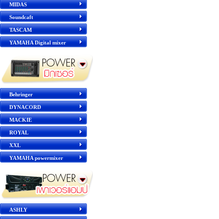
MIDAS
Soundcaft
TASCAM
YAMAHA Digital mixer
Behringer
DYNACORD
MACKIE
ROYAL
XXL
YAMAHA powermixer
ASHLY