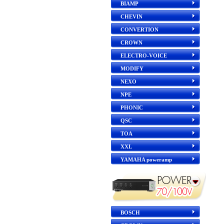
BIAMP
CHEVIN
CONVERTION
CROWN
ELECTRO-VOICE
MODIFY
NEXO
NPE
PHONIC
QSC
TOA
XXL
YAMAHA poweramp
BOSCH