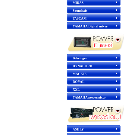
MIDAS
Soundcaft
TASCAM
YAMAHA Digital mixer
Behringer
DYNACORD
MACKIE
ROYAL
XXL
YAMAHA powermixer
ASHLY