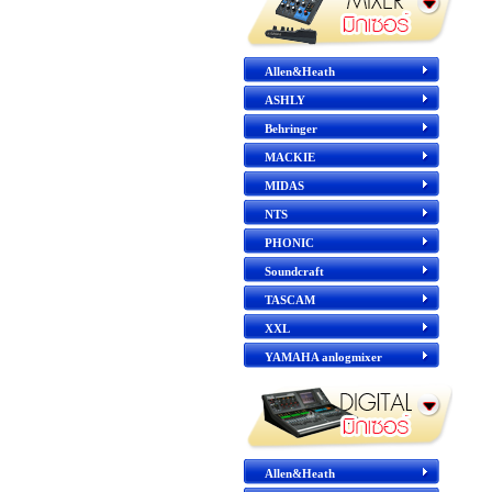
Allen&Heath
ASHLY
Behringer
MACKIE
MIDAS
NTS
PHONIC
Soundcraft
TASCAM
XXL
YAMAHA anlogmixer
Allen&Heath