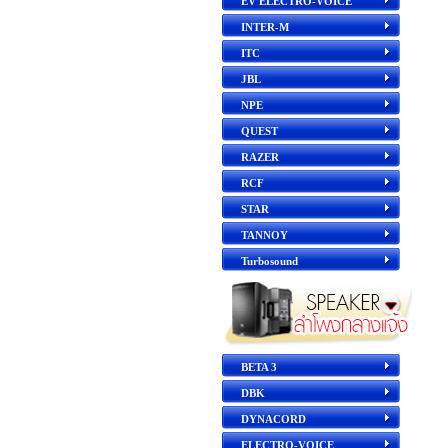
EV ELECTRO-VOICE
INTER-M
ITC
JBL
NPE
QUEST
RAZER
RCF
STAR
TANNOY
Turbosound
BETA 3
DBK
DYNACORD
ELECTRO-VOICE