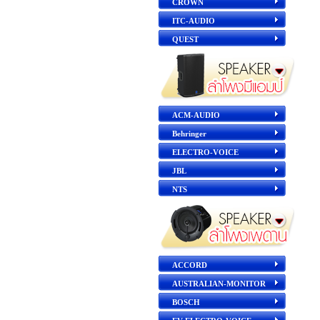
CROWN
ITC-AUDIO
QUEST
ACM-AUDIO
Behringer
ELECTRO-VOICE
JBL
NTS
ACCORD
AUSTRALIAN-MONITOR
BOSCH