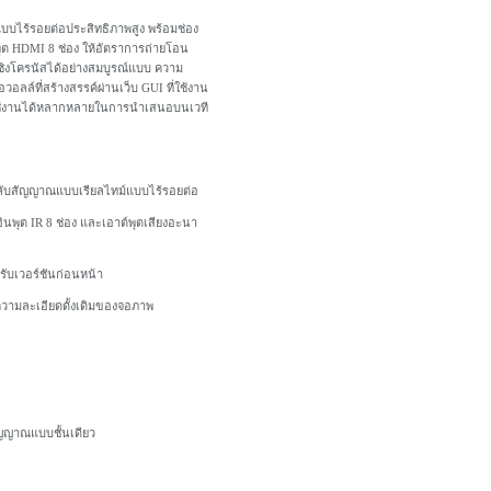
ไร้รอยต่อประสิทธิภาพสูง พร้อมช่อง
ต HDMI 8 ช่อง ให้อัตราการถ่ายโอน
ิงโครนัสได้อย่างสมบูรณ์แบบ ความ
อวอลล์ที่สร้างสรรค์ผ่านเว็บ GUI ที่ใช้งาน
ใช้งานได้หลากหลายในการนำเสนอบนเวที
รสลับสัญญาณแบบเรียลไทม์แบบไร้รอยต่อ
อินพุต IR 8 ช่อง และเอาต์พุตเสียงอะนา
รับเวอร์ชันก่อนหน้า
วามละเอียดดั้งเดิมของจอภาพ
ญญาณแบบชั้นเดียว