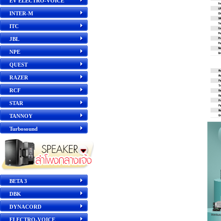
EV ELECTRO-VOICE
INTER-M
ITC
JBL
NPE
QUEST
RAZER
RCF
STAR
TANNOY
Turbosound
BETA 3
DBK
DYNACORD
ELECTRO-VOICE