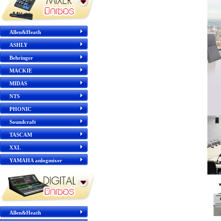
Allen&Heath
ASHLY
Behringer
MACKIE
MIDAS
NTS
PHONIC
Soundcraft
TASCAM
XXL
YAMAHA anlogmixer
Allen&Heath