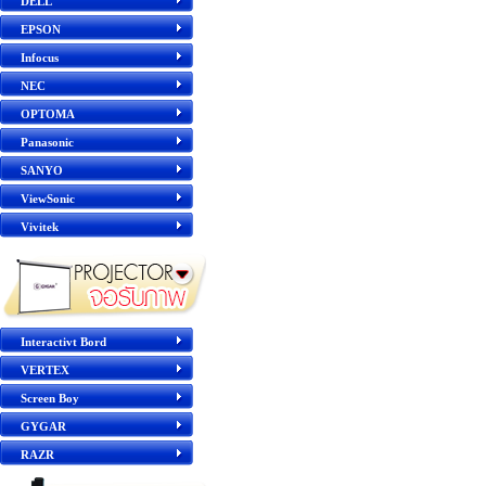
DELL
EPSON
Infocus
NEC
OPTOMA
Panasonic
SANYO
ViewSonic
Vivitek
Interactivt Bord
VERTEX
Screen Boy
GYGAR
RAZR