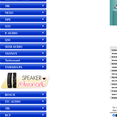
JBL
NEXO
NPE
NTS
P-AUDIO
QSC
SEER AUDIO
TANNOY
Turbosound
YAMAHA PA
BOSCH
ITC-AUDIO
JBL
RCF