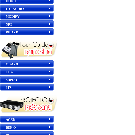
HONIC
ITC-AUDIO
MODIFY
NPE
PHONIC
OKAYO
TOA
MIPRO
JTS
ACER
BEN Q