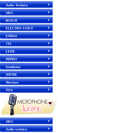
Audio-Technica
AKG
BOSCH
ELECTRO-VOICE
ENBAO
JTS
LEISE
MIPRO
Sennheiser
SHURE
Sherman
TOA
AKG
Audio-technica