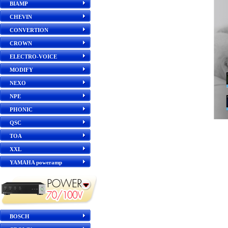
BIAMP
CHEVIN
CONVERTION
CROWN
ELECTRO-VOICE
MODIFY
NEXO
NPE
PHONIC
QSC
TOA
XXL
YAMAHA poweramp
BOSCH