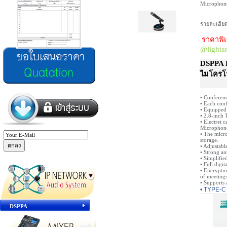
Microphon
รายละเอียด
ราคาพ
@lighta
DSPPA 
ไมโครโ
• Conferenc
• Each con
• Equipped 
• 2.8-inch 
• Electret
Microphon
• The micro
storage.
• Adjustab
• Strong an
• Simplifie
• Full digi
• Encryptio
of meetings
• Supports 
• TYPE-C
DSPPA