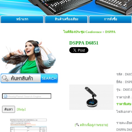
หน้าแรก
สินค้าเครื่องเสียง
การสั่งซื้อ
ไมค์ห้องประชุม Conference
>
DSPPA
DSPPA D6851
รหัส :
D68
ยี่ห้อ :
DSP
รุ่น :
D685
ราคาปกติ 
ราคาพิเศษ
[Help]
ไฟล์เอกสา
รายละเอียด
[
คลิกเพื่อดูภาพขยาย]
DSPPA D68