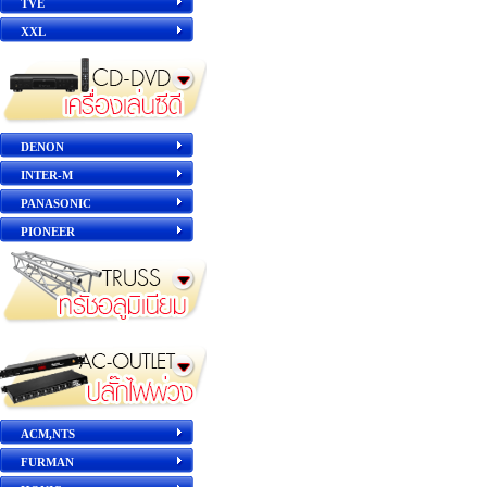
TVE
XXL
DENON
INTER-M
PANASONIC
PIONEER
ACM,NTS
FURMAN