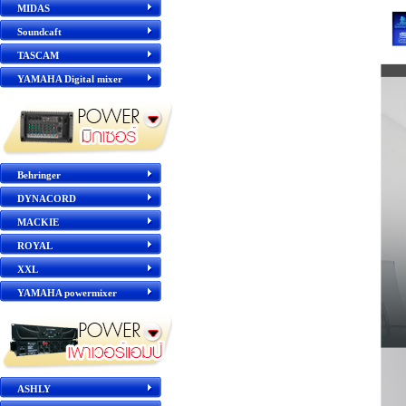
MIDAS
Soundcaft
TASCAM
YAMAHA Digital mixer
Behringer
DYNACORD
MACKIE
ROYAL
XXL
YAMAHA powermixer
ASHLY