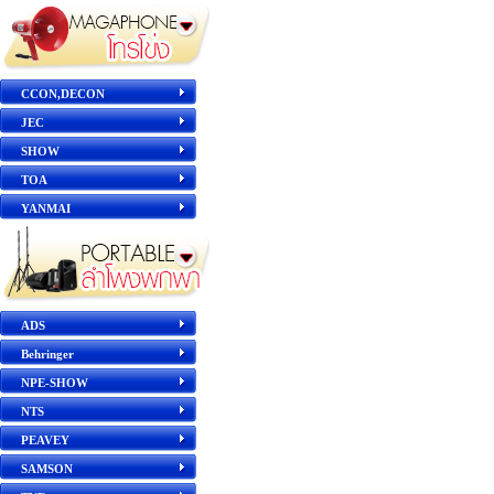
CCON,DECON
JEC
SHOW
TOA
YANMAI
ADS
Behringer
NPE-SHOW
NTS
PEAVEY
SAMSON