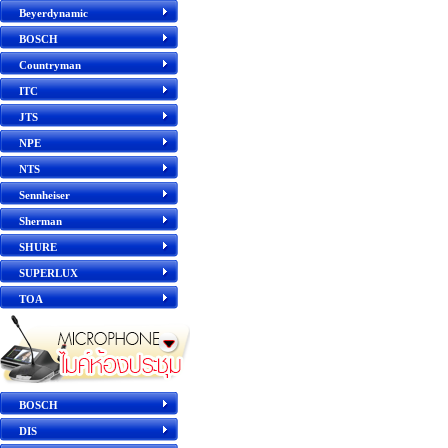
Beyerdynamic
BOSCH
Countryman
ITC
JTS
NPE
NTS
Sennheiser
Sherman
SHURE
SUPERLUX
TOA
BOSCH
DIS