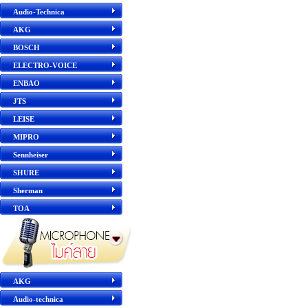
Audio-Technica
AKG
BOSCH
ELECTRO-VOICE
ENBAO
JTS
LEISE
MIPRO
Sennheiser
SHURE
Sherman
TOA
AKG
Audio-technica