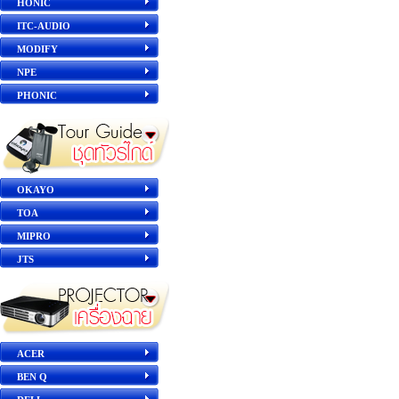
HONIC
ITC-AUDIO
MODIFY
NPE
PHONIC
OKAYO
TOA
MIPRO
JTS
ACER
BEN Q