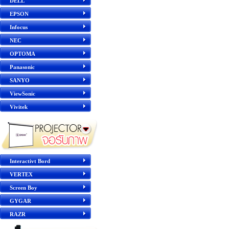
DELL
EPSON
Infocus
NEC
OPTOMA
Panasonic
SANYO
ViewSonic
Vivitek
Interactivt Bord
VERTEX
Screen Boy
GYGAR
RAZR