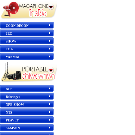
CCON,DECON
JEC
SHOW
TOA
YANMAI
ADS
Behringer
NPE-SHOW
NTS
PEAVEY
SAMSON