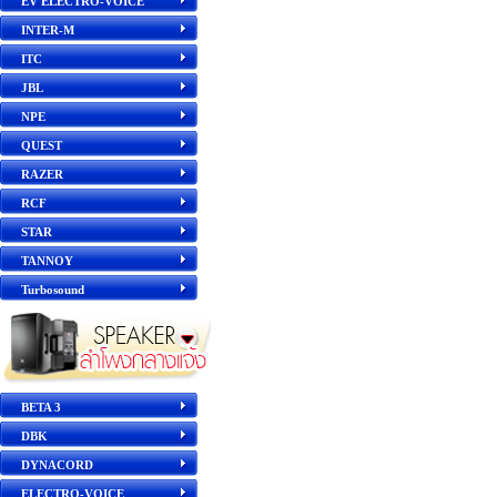
EV ELECTRO-VOICE
INTER-M
ITC
JBL
NPE
QUEST
RAZER
RCF
STAR
TANNOY
Turbosound
BETA 3
DBK
DYNACORD
ELECTRO-VOICE