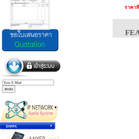
ราคาพ
FE
DSPPA