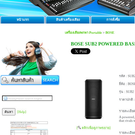
หน้าแรก
สินค้าเครื่องเสียง
การสั่งซื้อ
เครื่องเสียงพกพา Portable
>
BOSE
BOSE SUB2 POWERED BAS
รหัส :
SUB2
ยี่ห้อ :
BOS
รุ่น :
SUB2 
ราคาปกติ 
รายละเอียด
[Help]
A powered,
that rivals
[
คลิกเพื่อดูภาพขยาย]
รายละเอียด