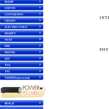
BIAMP
CHEVIN
CONVERTION
INT
CROWN
ELECTRO-VOICE
MODIFY
NEXO
NPE
PHY
PHONIC
QSC
TOA
XXL
YAMAHA poweramp
BOSCH