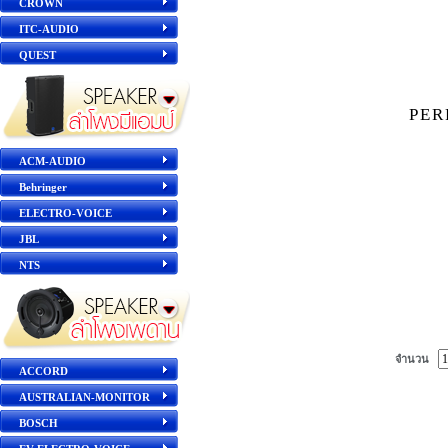
CROWN
ITC-AUDIO
QUEST
PE
ACM-AUDIO
Behringer
ELECTRO-VOICE
JBL
NTS
จำนวน
ACCORD
AUSTRALIAN-MONITOR
BOSCH