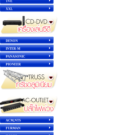
TVE
XXL
DENON
INTER-M
PANASONIC
PIONEER
ACM,NTS
FURMAN