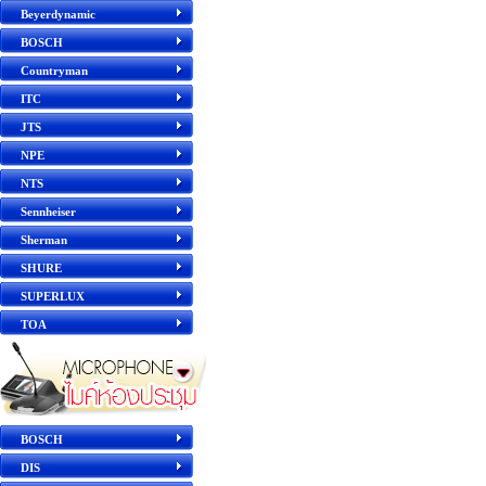
Beyerdynamic
BOSCH
Countryman
ITC
JTS
NPE
NTS
Sennheiser
Sherman
SHURE
SUPERLUX
TOA
BOSCH
DIS