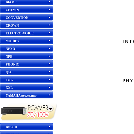
BIAMP
CHEVIN
CONVERTION
CROWN
ELECTRO-VOICE
INT
MODIFY
NEXO
NPE
PHONIC
QSC
PHY
TOA
XXL
YAMAHA poweramp
BOSCH