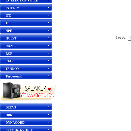
EV ELECTRO-VOICE
INTER-M
ITC
JBL
NPE
จำนวน
QUEST
RAZER
RCF
STAR
TANNOY
Turbosound
BETA 3
DBK
DYNACORD
ELECTRO-VOICE