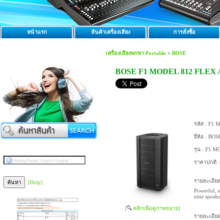
หน้าแรก
สินค้าเครื่องเสียง
การสั่งซื้อ
เครื่องเสียงพกพา Portable
>
BOSE
BOSE F1 MODEL 812 FLEX
รหัส :
F1 M
ยี่ห้อ :
BOS
รุ่น :
F1 MO
ราคาปกติ 
รายละเอียด
[Help]
Powerful, s
nine speake
[
คลิกเพื่อดูภาพขยาย]
รายละเอียด