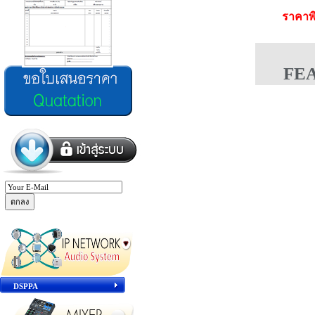
ราคาพ
FE
DSPPA