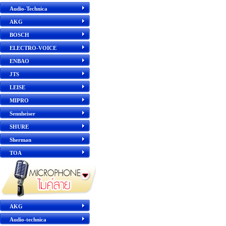
Audio-Technica
AKG
BOSCH
ELECTRO-VOICE
ENBAO
JTS
LEISE
MIPRO
Sennheiser
SHURE
Sherman
TOA
AKG
Audio-technica