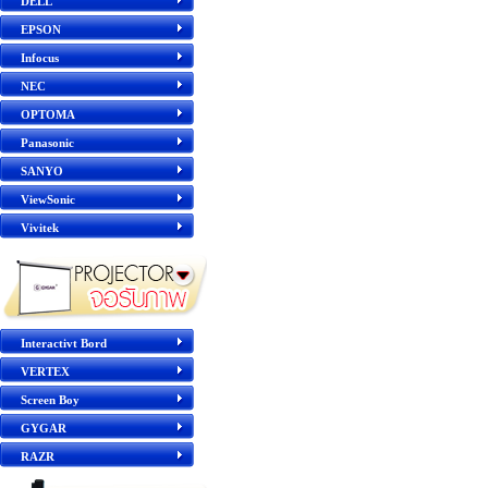
DELL
EPSON
Infocus
NEC
OPTOMA
Panasonic
SANYO
ViewSonic
Vivitek
Interactivt Bord
VERTEX
Screen Boy
GYGAR
RAZR