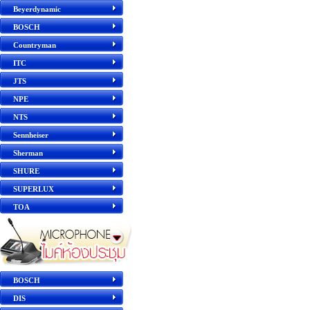
Beyerdynamic
BOSCH
Countryman
ITC
JTS
NPE
NTS
Sennheiser
Sherman
SHURE
SUPERLUX
TOA
BOSCH
DIS