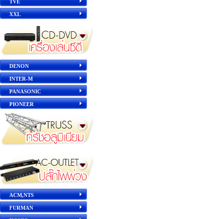
TVE
XXL
DENON
INTER-M
PANASONIC
PIONEER
ACM,NTS
FURMAN