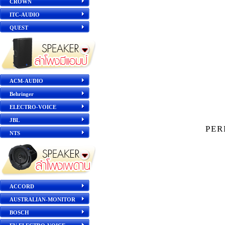
CROWN
ITC-AUDIO
QUEST
ACM-AUDIO
Behringer
ELECTRO-VOICE
JBL
PE
NTS
ACCORD
AUSTRALIAN-MONITOR
BOSCH