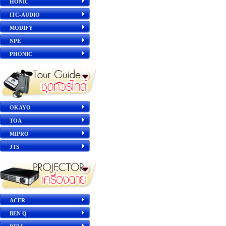
HONIC
ITC-AUDIO
MODIFY
NPE
PHONIC
OKAYO
TOA
MIPRO
JTS
ACER
BEN Q