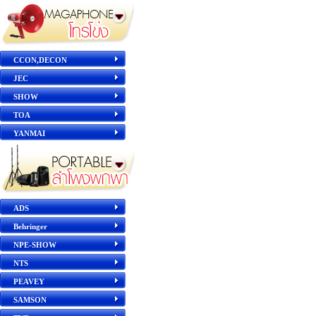
CCON,DECON
JEC
SHOW
TOA
YANMAI
ADS
Behringer
NPE-SHOW
NTS
PEAVEY
SAMSON