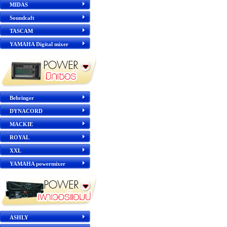
MIDAS
Soundcaft
TASCAM
YAMAHA Digital mixer
Behringer
DYNACORD
MACKIE
ROYAL
XXL
YAMAHA powermixer
ASHLY