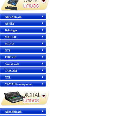
Allen&Heath
ASHLY
Behringer
MACKIE
MIDAS
NTS
PHONIC
Soundcraft
TASCAM
XXL
YAMAHA anlogmixer
Allen&Heath