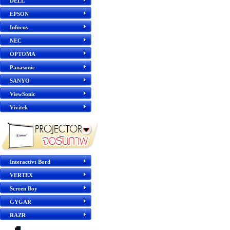
DELL
EPSON
Infocus
NEC
OPTOMA
Panasonic
SANYO
ViewSonic
Vivitek
Interactivt Bord
VERTEX
Screen Boy
GYGAR
RAZR