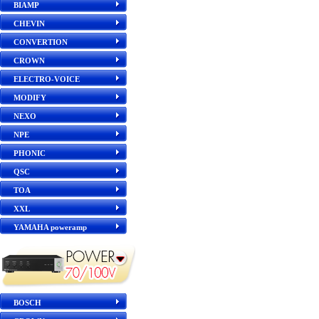
BIAMP
CHEVIN
CONVERTION
CROWN
ELECTRO-VOICE
MODIFY
NEXO
NPE
PHONIC
QSC
TOA
XXL
YAMAHA poweramp
BOSCH