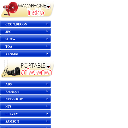
CCON,DECON
JEC
SHOW
TOA
YANMAI
ADS
Behringer
NPE-SHOW
NTS
PEAVEY
SAMSON