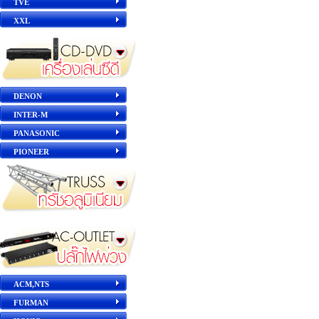
TVE
XXL
DENON
INTER-M
PANASONIC
PIONEER
ACM,NTS
FURMAN