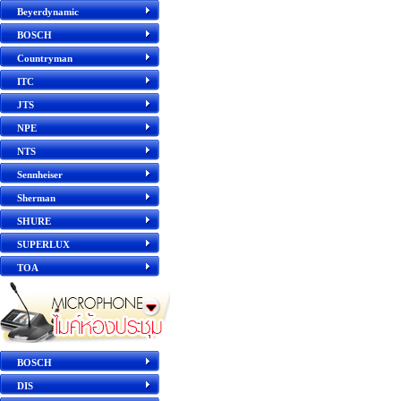
Beyerdynamic
BOSCH
Countryman
ITC
JTS
NPE
NTS
Sennheiser
Sherman
SHURE
SUPERLUX
TOA
BOSCH
DIS