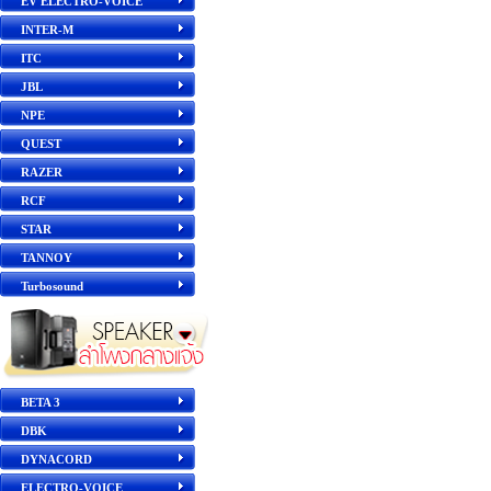
EV ELECTRO-VOICE
INTER-M
ITC
JBL
NPE
QUEST
RAZER
RCF
STAR
TANNOY
Turbosound
BETA 3
DBK
DYNACORD
ELECTRO-VOICE