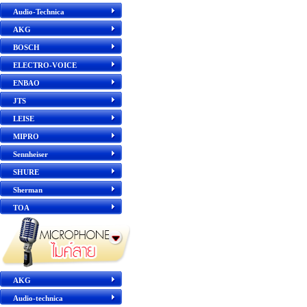
Audio-Technica
AKG
BOSCH
ELECTRO-VOICE
ENBAO
JTS
LEISE
MIPRO
Sennheiser
SHURE
Sherman
TOA
AKG
Audio-technica