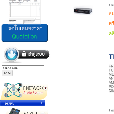
รายล
สน
หร
คลิ
T
FR
TU
ME
AN
AM
PO
DI
DSPPA
จำน