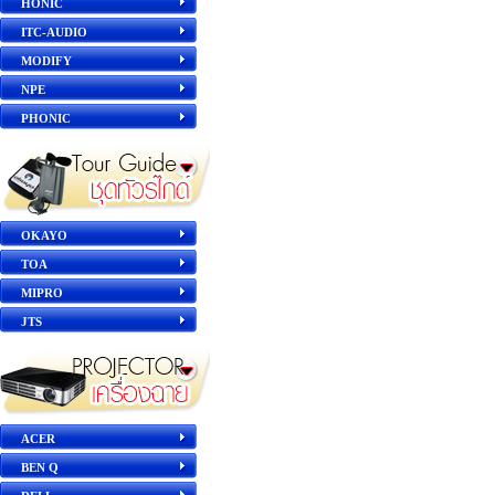
HONIC
ITC-AUDIO
MODIFY
NPE
PHONIC
OKAYO
TOA
MIPRO
JTS
ACER
BEN Q