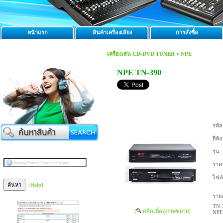
หน้าแรก
สินค้าเครื่องเสียง
การสั่งซื้อ
เครื่องเล่น CD-DVD TUNER
>
NPE
NPE TN-390
รหัส
ยี่ห้อ
รุ่น :
ราค
ไฟล
[Help]
รายล
TN-
[
คลิกเพื่อดูภาพขยาย]
NPE