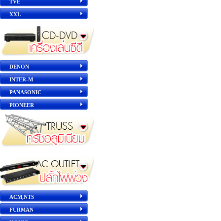
TVE
XXL
DENON
INTER-M
PANASONIC
PIONEER
ACM,NTS
FURMAN