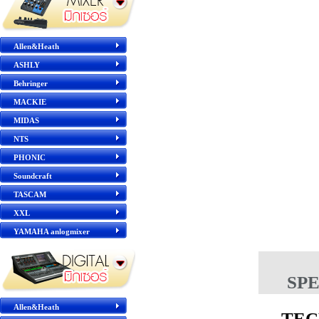
Allen&Heath
ASHLY
Behringer
MACKIE
MIDAS
NTS
PHONIC
Soundcraft
TASCAM
XXL
YAMAHA anlogmixer
SP
Allen&Heath
TEC