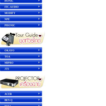
HONIC
ITC-AUDIO
MODIFY
NPE
PHONIC
OKAYO
TOA
MIPRO
JTS
ACER
BEN Q