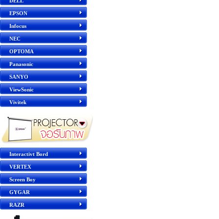
DELL
EPSON
Infocus
NEC
OPTOMA
Panasonic
SANYO
ViewSonic
Vivitek
Interactivt Bord
VERTEX
Screen Boy
GYGAR
RAZR