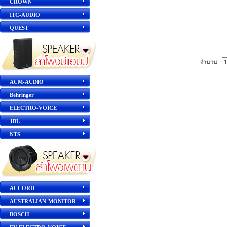
CROWN
ITC-AUDIO
QUEST
จำนวน
ACM-AUDIO
Behringer
ELECTRO-VOICE
JBL
NTS
ACCORD
AUSTRALIAN-MONITOR
BOSCH