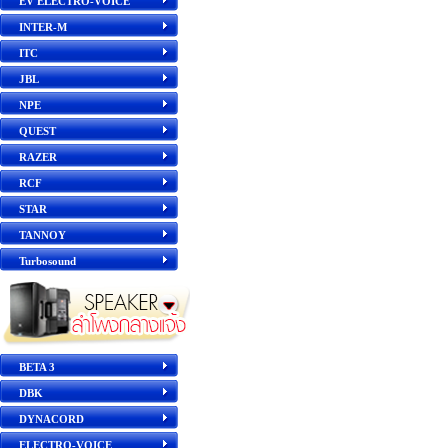
EV ELECTRO-VOICE
INTER-M
ITC
JBL
NPE
QUEST
RAZER
RCF
STAR
TANNOY
Turbosound
BETA 3
DBK
DYNACORD
ELECTRO-VOICE