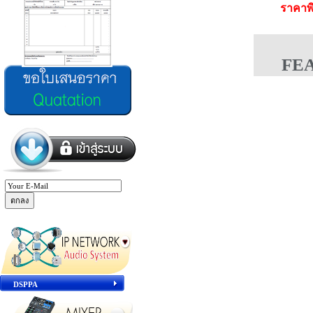
ราคาพ
FE
DSPPA