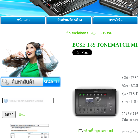
หน้าแรก
สินค้าเครื่องเสียง
การสั่งซื้อ
มิกเซอร์ดิจิตอล Digital
>
BOSE
BOSE T8S TONEMATCH M
รหัส :
T8S
ยี่ห้อ :
BOS
รุ่น :
T8S 
ราคาปกติ 
รายละเอียด
[Help]
Take contro
[
คลิกเพื่อดูภาพขยาย]
รายละเอียด