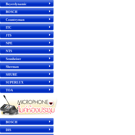
Beyerdynamic
BOSCH
Countryman
ITC
JTS
NPE
NTS
Sennheiser
Sherman
SHURE
SUPERLUX
TOA
BOSCH
DIS