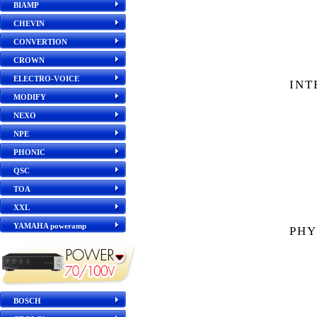
BIAMP
CHEVIN
CONVERTION
CROWN
ELECTRO-VOICE
INT
MODIFY
NEXO
NPE
PHONIC
QSC
TOA
XXL
YAMAHA poweramp
PHY
BOSCH