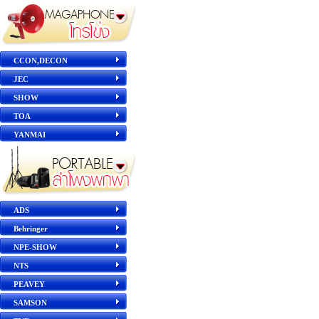
CCON,DECON
JEC
SHOW
TOA
YANMAI
ADS
Behringer
NPE-SHOW
NTS
PEAVEY
SAMSON