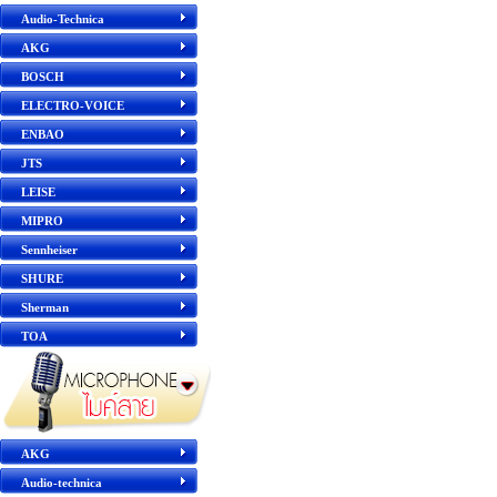
Audio-Technica
AKG
BOSCH
ELECTRO-VOICE
ENBAO
JTS
LEISE
MIPRO
Sennheiser
SHURE
Sherman
TOA
AKG
Audio-technica