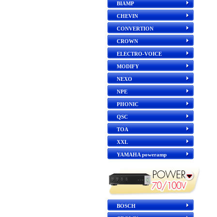
BIAMP
CHEVIN
CONVERTION
CROWN
ELECTRO-VOICE
MODIFY
NEXO
NPE
PHONIC
QSC
TOA
XXL
YAMAHA poweramp
BOSCH