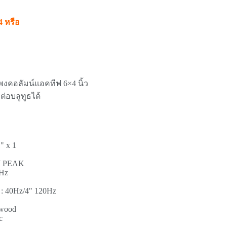
4 หรือ
งคอลัมน์แอคทีฟ 6×4 นิ้ว
มต่อบลูทูธได้
" x 1
0W PEAK
kHz
" : 40Hz/4" 120Hz
ywood
c