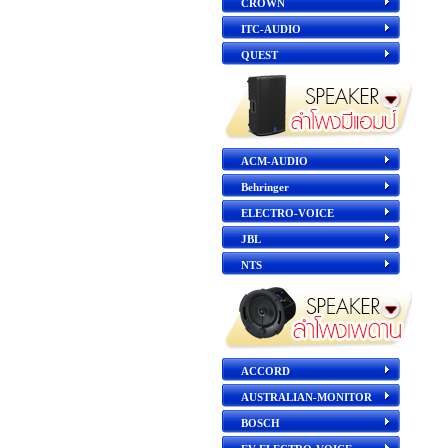
CROWN
ITC-AUDIO
QUEST
ACM-AUDIO
Behringer
ELECTRO-VOICE
JBL
NTS
ACCORD
AUSTRALIAN-MONITOR
BOSCH