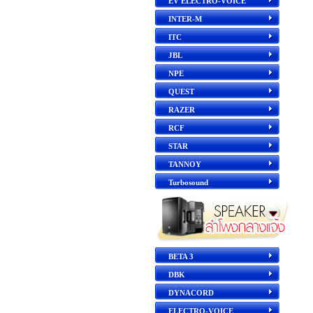
EV ELECTRO-VOICE
INTER-M
ITC
JBL
NPE
QUEST
RAZER
RCF
STAR
TANNOY
Turbosound
BETA 3
DBK
DYNACORD
ELECTRO-VOICE