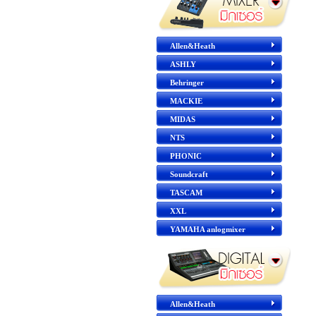
Allen&Heath
ASHLY
Behringer
MACKIE
MIDAS
NTS
PHONIC
Soundcraft
TASCAM
XXL
YAMAHA anlogmixer
Allen&Heath