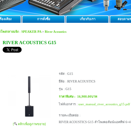
ื่องเสียง
การสั่งซื้อ
เกี่ยวกับเรา
สอบถามร
ำโพงกลางแจ้ง - SPEAKER PA
>
River Acoustics
RIVER ACOUSTICS G15
รหัส :
G15
ยี่ห้อ :
RIVER ACOUSTICS
รุ่น :
G15
ราคาพิเศษ :
16,900.00บาท
ไฟล์เอกสาร :
user_manual_river_acoustics_g15.pdf
รายละเอียดย่อ :
RIVER ACOUSTICS G15 ลำโพงคอลัมน์แอคทีฟ 6×4 นิ้ว
[
คลิกเพื่อดูภาพขยาย]