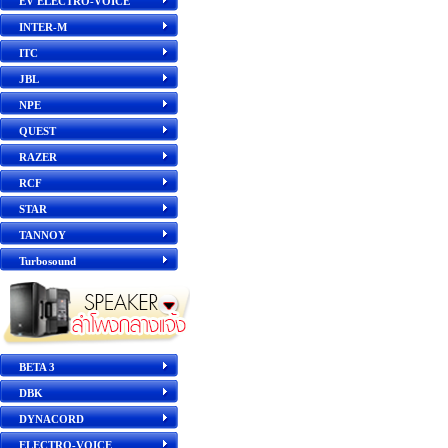
EV ELECTRO-VOICE
INTER-M
ITC
JBL
NPE
QUEST
RAZER
RCF
STAR
TANNOY
Turbosound
BETA 3
DBK
DYNACORD
ELECTRO-VOICE