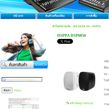
หน้าแรก
สินค้าเครื่องเสียง
การสั่งซื้อ
ลำโพงกลางแจ้ง - SPEAKER PA
>
DSPPA
DSPPA DSP6050
รหัส
ยี่ห้อ
รุ่น :
ไฟล
รายล
[Help]
DSP
[
คลิกเพื่อดูภาพขยาย]
รายล