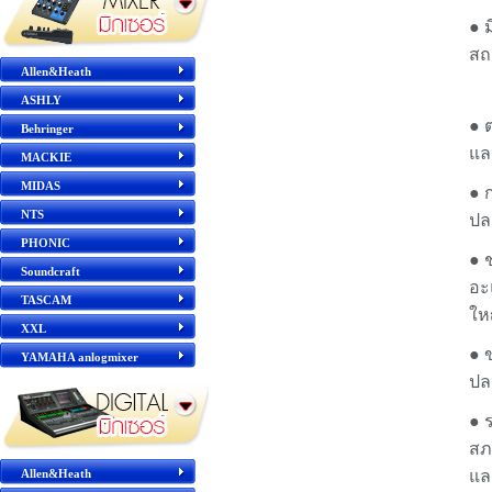
● 
สถ
Allen&Heath
ASHLY
● 
Behringer
แล
MACKIE
MIDAS
● 
NTS
ปล
PHONIC
● 
Soundcraft
อะ
TASCAM
ให
XXL
● 
YAMAHA anlogmixer
ปล
● 
สภา
Allen&Heath
แล