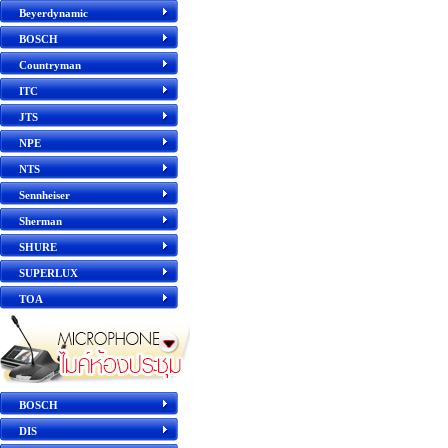
Beyerdynamic
BOSCH
Countryman
ITC
JTS
NPE
NTS
Sennheiser
Sherman
SHURE
SUPERLUX
TOA
BOSCH
DIS